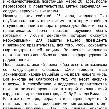
и коммунистическим повстанцам. Через 20 часов, после
переговоров с правительством, мятеж закончился —
солдаты вернулись в казармы.
Накануне этих событий, 26 июля, кардинал Син
опубликовал пастырское письмо, в котором сообщил
о существовании заговора с целью дестабилизировать
правительство. Прелат призвал верующих «быть
готовыми к любым действиям, которые окажутся
необходимыми для защиты нашего президента
и законного правительства, для того, чтобы сохранить
мир внутри нашей нации». Заявление кардинала
несколько раз в день было передано в эфире церковной
радиостанции.
После захвата зданий прелат обратился к мятежникам
со следующими словами: «Это говорит ваш
архиепископ, кардинал Хайме Син, враги нашего мира.
Бог никогда не благословит тех, кто несет насилие
и ложь».. К спокойствию и поддержке правительства
призвал жителей архипелага и второй филиппинский
кардинал — архиепископ города Себу Рикардо Видаль.
В то же время ряд иерархов и священнослужителей
признает, что за требованиями мятежников стоят
реальные проблемы. Так, по словам епископа