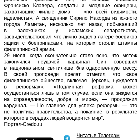
Франсиско Клавера, солдаты и младшие офицеры,
захватившие жилые дома — «по всей видимости,
идеалисты». А священник Сирило Накорда из южного
города Ламитан, несколько лет назад побывавший
в заложниках у исламских сепаратистов,
засвидетельствовал, что лично видел в лагере боевиков
ящики с боеприпасами, на которых стояли штампы
филиппинской армии.
29 июля, когда окончательно стало ясно, что мятеж
закончился неудачей, кардинал Син совершил
в национальном святилище благодарственную мессу.
В своей проповеди прелат отметил, что «все
филиппинское общество, включая Церковь, нуждается
в реформах». «Подлинная реформа может
осуществиться лишь в том случае, если она зиждется
на справедливости, добре и мире», — продолжил
кардинал. — Но главное для успеха реформы — это
не политика правительства, а покаяние, в результате
которого в сердцах людей воцарится мир".
Портал-Credo.ru
Читать в Телеграм