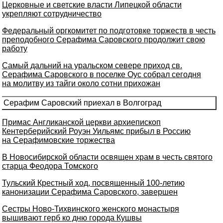
Церковные и светские власти Липецкой области
укрепляют сотрудничество
Федеральный оргкомитет по подготовке торжеств в честь
преподобного Серафима Саровского продолжит свою
работу
Самый дальний на уральском севере приход св.
Серафима Саровского в поселке Оус собрал сегодня
на молитву из тайги около сотни прихожан
Серафим Саровский приехал в Волгоград
Примас Англиканской церкви архиепископ
Кентерберийский Роуэн Уильямс прибыл в Россию
на Серафимовские торжества
В Новосибирской области освящен храм в честь святого
старца Феодора Томского
Тульский Крестный ход, посвященный 100-летию
канонизации Серафима Саровского, завершен
Сестры Ново-Тихвинского женского монастыря
вышивают герб ко дню города Кушвы