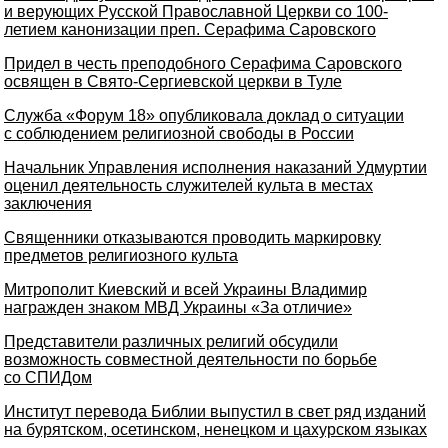
и верующих Русской Православной Церкви со 100-
летием канонизации преп. Серафима Саровского
Придел в честь преподобного Серафима Саровского
освящен в Свято-Сергиевской церкви в Туле
Служба «Форум 18» опубликовала доклад о ситуации
с соблюдением религиозной свободы в России
Начальник Управления исполнения наказаний Удмуртии
оценил деятельность служителей культа в местах
заключения
Священники отказываются проводить маркировку
предметов религиозного культа
Митрополит Киевский и всей Украины Владимир
награжден знаком МВД Украины «За отличие»
Представители различных религий обсудили
возможность совместной деятельности по борьбе
со СПИДом
Институт перевода Библии выпустил в свет ряд изданий
на бурятском, осетинском, ненецком и цахурском языках