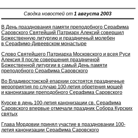
Сводка новостей от
1 августа 2003
В День празднования памяти преподобного Серафима
Саровского Святейший Патриарх Алексий совершил
Божественную литургию и праздничный молебен
в Серафимо-Дивеевском монастыре
Слово Святейшего Патриарха Московского и всея Руси
Алексия II после совершения праздничной
Божественной литургии в самый День памяти
преподобного Серафима Саровского
Во Владивостокской епархии состоятся праздничные
мероприятия по случаю 100-летия обретения мощей
и канонизации преподобного Серафима Саровского
Курске в день 100-летия канонизации св. Серафима
Саровского впервые отмечали праздник Собора Курских
святых
Глава Мордовии принял участие в праздновании 100-
летия канонизации Серафима Саровского