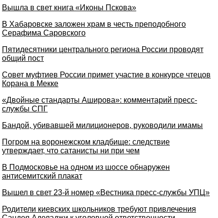
Вышла в свет книга «Иконы Пскова»
В Хабаровске заложен храм в честь преподобного
Серафима Саровского
Пятидесятники центрального региона России проводят
общий пост
Совет муфтиев России примет участие в конкурсе чтецов
Корана в Мекке
«Двойные стандарты Аширова»: комментарий пресс-
службы СПГ
Бандой, убивавшей милиционеров, руководили имамы
Погром на воронежском кладбище: следствие
утверждает, что сатанисты ни при чем
В Подмосковье на одном из шоссе обнаружен
антисемитский плакат
Вышел в свет 23-й номер «Вестника пресс-службы УПЦ»
Родители киевских школьников требуют привлечения
Сандея Аделаджи к уголовной ответственности