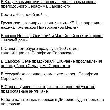
В Калуге замироточила возвращенная в храм икона
преподобного Серафима Саровского
Вести с Чеченской войны
Грузинская патриархия заявляет, что КЕЦ не оправдала
надежд Грузинской Православной Церкви
Епископ Йошкар-Олинский и Марийский освятил приют
«Теплый дом»
В Санкт-Петербурге празднуют 100-летие
канонизации св. Серафима Саровского
В Царском Селе праздновали 100-летие прославления
преподобного Серафима Саровского
В Уссурийске освящен храм в честь преп. Серафима
Саровского
В Сарово-Дивеевских торжествах приняли участие
православные англичане
Работа палаточных городков в Дивееве будет продлена
на неделю