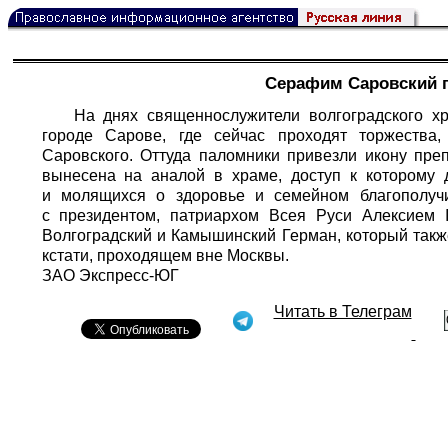
Серафим Саровский п
На днях священнослужители волгоградского х
городе Сарове, где сейчас проходят торжества
Саровского. Оттуда паломники привезли икону пре
вынесена на аналой в храме, доступ к которому 
и молящихся о здоровье и семейном благополуч
с президентом, патриархом Всея Руси Алексием 
Волгоградский и Камышинский Герман, который такж
кстати, проходящем вне Москвы.
ЗАО Экспресс-ЮГ
Читать в Телеграм