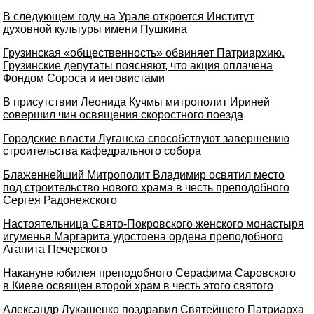
В следующем году на Урале откроется Институт
духовной культуры имени Пушкина
Грузинская «общественность» обвиняет Патриархию.
Грузинские депутаты поясняют, что акция оплачена
Фондом Сороса и иеговистами
В присутствии Леонида Кучмы митрополит Ириней
совершил чин освящения скоростного поезда
Городские власти Луганска способствуют завершению
строительства кафедрального собора
Блаженнейший Митрополит Владимир освятил место
под строительство нового храма в честь преподобного
Сергея Радонежского
Настоятельница Свято-Покровского женского монастыря
игуменья Маргарита удостоена ордена преподобного
Агапита Печерского
Накануне юбилея преподобного Серафима Саровского
в Киеве освящен второй храм в честь этого святого
Александр Лукашенко поздравил Святейшего Патриарха