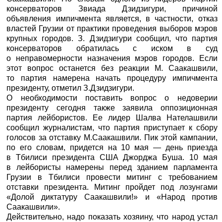
консерваторов Звиада Дзидзигури, причиной
объявления импичмента является, в частности, отказ
властей Грузии от практики проведения выборов мэров
крупных городов. З. Дзидзигури сообщил, что партия
консерваторов обратилась с иском в суд
о неправомерности назначения мэров городов. Если
этот вопрос останется без реакции М. Саакашвили,
то партия намерена начать процедуру импичмента
президенту, отметил З.Дзидзигури.
О необходимости поставить вопрос о недоверии
президенту сегодня также заявила оппозиционная
партия лейбористов. Ее лидер Шалва Нателашвили
сообщил журналистам, что партия приступает к сбору
голосов за отставку М.Саакашвили. Пик этой кампании,
по его словам, придется на 10 мая — день приезда
в Тбилиси президента США Джорджа Буша. 10 мая
в лейбористы намерены перед зданием парламента
Грузии в Тбилиси провести митинг с требованием
отставки президента. Митинг пройдет под лозунгами
«Долой диктатуру Саакашвили!» и «Народ против
Саакашвили».
Действительно, надо показать хозяину, что народ устал