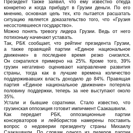
Президент также заявил, что ему известно откуда
конкретно и когда прибудут в Грузии деньги. По его
мнению, основная цель тех, кто пытается расшатать
ситуацию является доказательство того, что «Грузия
несостоявшееся государство».
Можно понять тревогу лидера Грузии. Ведь от него
потихоньку начинают уставать.
Так,
РБК
сообщает, что рейтинг президента Грузии,
а также правящей партии «Единое национальное
движение» в последнее время резко снизился.
Он сократился примерно на 25%. Кроме того, 39%
грузин негативно оценивают направление развития
страны, тогда как в лучшие времена количество
поддерживавших власть доходило до 84%. Правящая
партия «Единое национальное движение» потеряла
половину поддержки, теперь за нее выступают около
35%.
Устали и бывшие соратники. Стало известно, что
грузинская оппозиция готовит импичмент Саакашвили.
Как передает
РБК
, оппозиционные партии
консерваторов и лейбористов намерены поставить
вопрос о недоверии президенту страны Михаилу
Саакашвили. По словам одного из лидеров партии