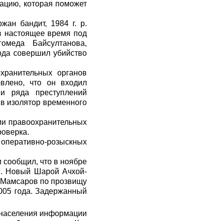
ацию, которая поможет
ан бандит, 1984 г. р.
в настоящее время под
омеда Байсултанова,
ода совершил убийство
хранительных органов
овлено, что он входил
ии ряда преступлений
 в изолятор временного
ами правоохранительных
роверка.
 оперативно-розыскных
 сообщил, что в ноябре
п. Новый Шарой Ачхой-
ы Мамсаров по прозвищу
005 года. Задержанный
 населения информации