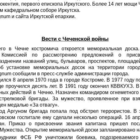
окентия, первого епископа Иркутского. Более 14 лет мощи
м кафедральном соборе Иркутска.
gnum
и сайта Иркутской епархии.
Вести с Чеченской войны
го в Чечне костромича откроется мемориальная доска
Комиссией по рассмотрению предложений о присв
зднении названий улиц, бульваров, проспектов, площадей
об установке мемориальных досок на территории горо
gnum
сообщили в пресс-службе администрации города.
лся 8 апреля 1970 года в городе Костроме. В 1977 году п
е проучился десять лет. В 1991 году окончил КВВКУХЗ. 
ных действий в Чечню. Назначен командиром огнеметного
стрелковой бригады. За мужество, проявленное при взя
ен медалью «За отвагу».
под Аргуном бригада попала под обстрел террористов. В
овском госпитале ему сделали несколько операций. 16 ап
н. Приказ о присвоении звания капитана пришел пос
Мужества. Открытие мемориальной доски запланировано на
рудники ФСБ РФ уничтожили боевика, подозреваемого 