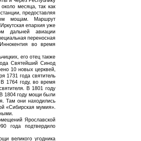
иты и через Республику
около месяца, так как
 станции, предоставляя
тым мощам. Маршрут
 Иркутская епархия уже
ном дальней авиации
специальная переносная
 Иннокентия во время
чицких, его отец также
 года Святейший Синод
ено 10 новых церквей,
ря 1731 года святитель
В 1764 году, во время
вятителя. В 1801 году
 В 1804 году мощи были
я. Там они находились
кой «Сибирская мумия».
нными.
помещений Ярославской
990 года подтвердило
ощи великого угодника