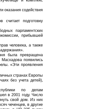
хучилище и комплекс
ти оказания содействия
в считает подготовку
бодных парламентских
окомиссии, прибывшей
рав человека, а также
задержания».
чня была превращена
я Масхадова появились
релы. «Эти проявления
личных странах Европы
аях без учета детей),
спублики по делам
ел в 2001 году. Число
нуть свой дом. Из них
сяч чеченцев, в другие