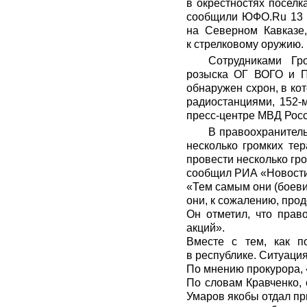
в окрестностях посел
сообщили ЮФО.Ru 13 а
на Северном Кавказе,
к стрелковому оружию.
Сотрудниками Гр
розыска ОГ ВОГО и П 
обнаружен схрон, в ко
радиостанциями, 152-
пресс-центре МВД Росс
В правоохранитель
несколько громких те
провести несколько гро
сообщил
РИА «Новост
«Тем самым они (боеви
они, к сожалению, про
Он отметил, что прав
акций».
Вместе с тем, как п
в республике. Ситуаци
По мнению прокурора, 
По словам Кравченко, 
Умаров якобы отдал пр