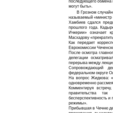
последующего обмена н
могут быть».
В Грозном случайн
называемый «министр 
Хамбиев сдался пред
прошлого года. Кадыр
Ичкерии» означает к
Масхадову «прекратить
Как передает коррес
Еврокомиссии Чеченско
После осмотра главног
делегации осматрива
перерыва между лекция
Сопровождающий де
федеральном округе О
На вопрос Жидкова: «
одновременно рассмея
Комментируя встречу
правительства так
бесперспективность и 
режимы».
Прибывшая в Чечню дел