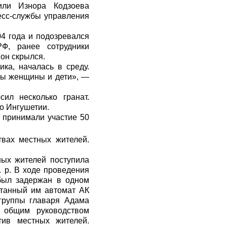
или Изнора Кодзоева
есс-службы управления
04 года и подозревался
Ф, ранее сотрудники
он скрылся.
ка, началась в среду.
ны женщины и дети», —
ил несколько гранат.
о Ингушетии.
 принимали участие 50
вах местных жителей.
ных жителей поступила
. р. В ходе проведения
был задержан в одном
ятанный им автомат АК
дгруппы главаря Адама
 общим руководством
тив местных жителей.