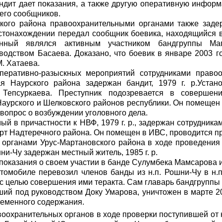
ндит дает показания, а также другую оперативную информ
 его сообщников.
кого района правоохранительными органами также задерж
тонахождении передал сообщник боевика, находящийся 
анный являлся активным участником бандгруппы Маг
водством Басаева. Доказано, что боевик в январе 2003 г
М. Хатаева.
перативно-разыскных мероприятий сотрудниками правоо
я Наурского района задержан бандит, 1979 г. р.Устан
Тепсуркаева. Преступник подозревается в совершен
аурского и Шелковского районов республики. Он помещен
вопрос о возбуждении уголовного дела.
й в причастности к НВФ, 1979 г. р., задержан сотрудник
Юрт Надтеречного района. Он помещен в ИВС, проводится п
органами Урус-Мартановского района в ходе проведения
ни-Чу задержан местный житель, 1985 г. р.
показания о своем участии в банде Сулумбека Мамсарова и
втомобиле перевозил членов банды из н.п. Рошни-Чу в н.
с целью совершения ими теракта. Сам главарь бандгрупп
ший под руководством Доку Умарова, уничтожен в марте 2
ременного содержания.
оохранительных органов в ходе проверки поступившей от