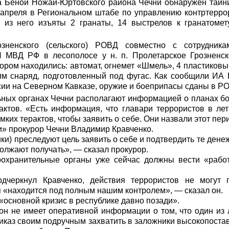
ка Беной Ножай-Юртовского района Чечни обнаружен тайни
преля в Региональном штабе по управлению контртерро
 из него изъяты 2 гранаты, 14 выстрелов к гранатомет
озненского (сельского) РОВД совместно с сотрудника
МВД РФ в лесополосе у н. п. Пролетарское Грозненско
тором находились: автомат, огнемет «Шмель», 4 пластиков
мм снаряд, подготовленный под фугас. Как сообщили
ИА 
ии на Северном Кавказе, оружие и боеприпасы сданы в Р
ных органах Чечни располагают информацией о планах бо
рактов. «Есть информация, что главари террористов в ле
мких терактов, чтобы заявить о себе. Они назвали этот пе
и»
прокурор Чечни Владимир Кравченко.
ки) преследуют цель заявить о себе и подтвердить те ден
должают получать», — сказал прокурор.
оохранительные органы уже сейчас должны вести «рабо
одчеркнул Кравченко, действия террористов не могут 
я «находится под полным нашим контролем», — сказал он.
«основной кризис в республике давно позади».
он не имеет оперативной информации о том, что один из
иказ своим подручным захватить в заложники высокопоста