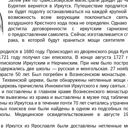
Затем уже по Транссибирской магистрали дойдет до Ч
Бурятия вернется в Иркутск. Путешествие продлится 
он будет подолгу останавливаться на каждой крупной
возможность всем верующим поклониться свя
воздушного Крестного хода пока не определен. Однако
достигла договоренности с иркутским гарнизо
о предоставлении самолета. Сейчас изготавливается 
рака, в которой будут храниться мощи святителя
родился в 1680 году. Происходил из дворянского рода Куль
721 году получил сан епископа. В конце августа 1727
епископом Иркутским и Нерчинским. При нем было постро
одержались две школы — русская и монгольская. 27 нояб
зрасте 50 лет. Был погребен в Вознесенском монастыре. 
 Тихвинской церкви, были обнаружены нетленные мощи с
церковь причислила Иннокентия Иркутского к лику святых.
 и поставлены в главном храме Вознесенского монастыр
ыли вывезены из храма и выставлены в музее под таблич
ны из Иркутска и в течении почти 70 лет считались утраче
ных поисков они были найдены в одном из подсобных 
колы. Медицинское освидетельствование в августе 1
 в Иркутск из Ярославля были доставлены нетленные м