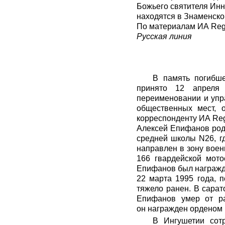
Божьего святителя Инн
находятся в Знаменско
По материалам
ИА Re
Русская линия
В память погибше
принято 12 апреля 
переименовании и упра
общественных мест, 
корреспонденту
ИА Re
Алексей Епифанов роди
средней школы N26, гд
направлен в зону воен
166 гвардейской мото
Епифанов был награжд
22 марта 1995 года, 
тяжело ранен. В сарат
Епифанов умер от ра
он награжден орденом 
В Ингушетии сот