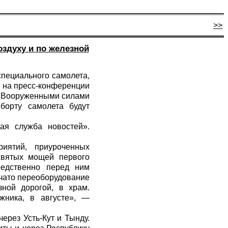
>>
оздуху и по железной
специального самолета,
м на пресс-конференции
с Вооруженными силами
борту самолета будут
ая служба новостей».
иятий, приуроченных
святых мощей первого
редственно перед ним
ачато переоборудование
зной дорогой, в храм.
жника, в августе», —
ерез Усть-Кут и Тынду.