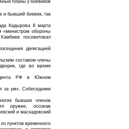
обные планы у боевиков
в и бывший боевик, так
ада Кадырова 8 марта
им «министром обороны
 Хамбиев посоветовал
посещения делегацией
ельским составом члены
дворик, где во время
зидента РФ в Южном
я за ум». Собеседники
ногих бывших членов
ил оружие, осознав
аевский и масхадовский
 из пунктов временного