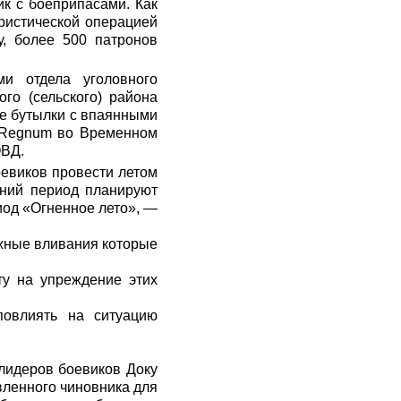
к с боеприпасами. Как
ристической операцией
у, более 500 патронов
ми отдела уголовного
го (сельского) района
ые бутылки с впаянными
Regnum
во Временном
ОВД.
евиков провести летом
тний период планируют
риод «Огненное лето», —
ежные вливания которые
ту на упреждение этих
повлиять на ситуацию
 лидеров боевиков Доку
вленного чиновника для