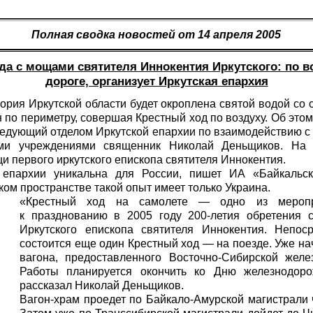
Полная сводка новостей от 14 апреля 2005
да с мощами святителя Иннокентия Иркутского: по в
дороге, организует Иркутская епархия
тория Иркутской области будет окроплена святой водой со 
н по периметру, совершая Крестный ход по воздуху. Об это
ведующий отделом Иркутской епархии по взаимодействию 
ми учреждениями священник Николай Деньщиков. На 
и первого иркутского епископа святителя Иннокентия.
 епархии уникальна для России, пишет ИА «Байкальск
ом пространстве такой опыт имеет только Украина.
«Крестный ход на самолете — одно из меропр
к празднованию в 2005 году 200-летия обретения 
Иркутского епископа святителя Иннокентия. Непос
состоится еще один Крестный ход — на поезде. Уже н
вагона, предоставленного Восточно-Сибирской желе
Работы планируется окончить ко Дню железнодоро
рассказал Николай Деньщиков.
Вагон-храм проедет по Байкало-Амурской магистрали ч