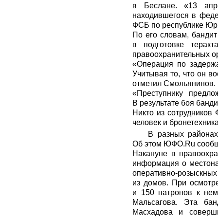
в Беслане. «13 апр
находившегося в фед
ФСБ по республике Юр
По его словам, бандит
в подготовке терак
правоохранительных ор
«Операция по задержа
Учитывая то, что он 
отметил Смольянинов.
«Преступнику предло
В результате боя банд
Никто из сотрудников
человек и бронетехника
В разных районах
Об этом ЮФО.Ru сообщ
Накануне в правоохра
информация о местонах
оперативно-розыскны
из домов. При осмотр
и 150 патронов к нем
Мальсагова. Эта ба
Масхадова и соверши