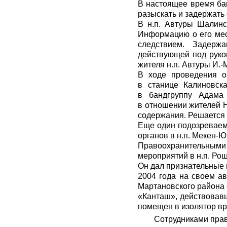
В настоящее время ба
разыскать и задержать
В н.п. Автуры Шалинс
Информацию о его мес
следствием. Задерж
действующей под руко
жителя н.п. Автуры И.-
В ходе проведения о
в станице Калиновска
в бандгруппу Адама 
в отношении жителей Н
содержания. Решается 
Еще один подозреваемы
органов в н.п. Мекен-
Правоохранительными 
мероприятий в н.п. Рош
Он дал признательные 
2004 года на своем а
Мартановского района 
«Канташ», действовав
помещен в изолятор в
Сотрудниками прав