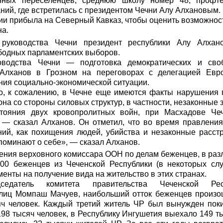
нных переселенцев, среднюю школу номер 48, профте
ний, где встретилась с президентом Чечни Алу Алхановым.
и прибыла на Северный Кавказ, чтобы оценить возможнос
на.
 руководства Чечни президент республики Алу Алхано
бодных парламентских выборов.
оводства Чечни — подготовка демократических и сво
Алханов в Грозном на переговорах с делегацией Евр
ения социально-экономической ситуации.
то, к сожалению, в Чечне еще имеются факты нарушения п
на со стороны силовых структур, в частности, незаконные 
тояния двух кровопролитных войн, при Масхадове Че
, — сказал Алханов. Он отметил, что во время правлени
ний, как похищения людей, убийства и незаконные расст
оминают о себе», — сказал Алханов.
ния верховного комиссара ООН по делам беженцев, в раз
00 беженцев из Чеченской Республики (в некоторых случ
енты на получение вида на жительство в этих странах.
седатель комитета правительства Чеченской Ре
иц Момпаш Мачуев, наибольший отток беженцев произош
яч человек. Каждый третий житель ЧР был вынужден поки
98 тысяч человек, в Республику Ингушетия выехало 149 ты