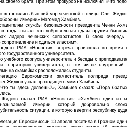
а своего брата. При этом прокурор не исключил, «что под
о встретились бывший мэр чеченской столицы Олег Жидко
обороны Ичкерии» Магомед Хамбиев.
ставителям службы безопасности президента Чечни Ахм
ов тогда сказал, что добровольная сдача оружия бывш
рах лидера чеченских сепаратистов. В свою очередь
 сопротивление и сдаться властям».
пондент
РИА «Новости»,
встреча произошла во время 
го государственного университета.
о учебного корпуса университета и беседы с преподават
ли территорию университета, в том числе внутренний 
ми на скамейках расположились студенты.
легацию Еврокомиссии заместитель полпреда пре
лег Жидков узнал проходящего мимо Хамбиева.
Что ты здесь делаешь?», Хамбиев сказал: «Пора братьс
лись.
, Жидков сказал
РИА «Новости»:
«Хамбиев один из м
 называемой Ичкерии, который добровольно слож
губительность ситуации, в которую ввергли республику дуд
егация Еврокомиссии 13 апреля посетила в Грозном один