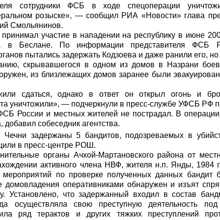
еля сотрудники ФСБ в ходе спецоперации уничтож
еральном розыске», — сообщил
РИА «Новости»
глава пр
ий Смольянинов.
 принимал участие в нападении на республику в июне 20
та в Беслане. По информации представителя ФСБ Р
ганов пытались задержать Кодзоева и даже ранили его, но 
нию, скрывавшегося в одном из домов в Назрани боеви
вооружен, из близлежащих домов заранее были эвакуирова
жили сдаться, однако в ответ он открыл огонь и брос
ита уничтожили», — подчеркнули в пресс-службе УФСБ РФ п
 ФСБ России и местных жителей не пострадал. В операции
, добавил собеседник агентства.
 Чечни задержаны 5 бандитов, подозреваемых в убийст
или в пресс-центре РОШ.
нительные органы Ачхой-Мартановского района от мест
ождении активного члена НВФ, жителя н.п. Янды, 1984 г
х мероприятий по проверке полученных данных бандит 
е домовладения оперативниками обнаружен и изъят спр
у. Установлено, что задержанный входил в состав бан
нда осуществляла свою преступную деятельность под
ла ряд терактов и других тяжких преступлений про