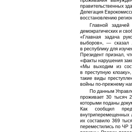
проживания вынужде
правительственных зда
Делегация Еврокомисси
восстановлению регио
Главной задачей
демократических и сво
«Главная задача рук
выборов», — сказал 
в республику для изуч
Президент признал, ч
«факты нарушения зако
«Мы выходим из сос
в преступную клоаку»
такие виды преступле
войны по-прежнему нап
По данным Управле
проживает 30 тысяч 2
которыми поданы докум
Как сообщил пред
внутриперемещенных л
их составило 369 тыс
переместились по ЧР 1