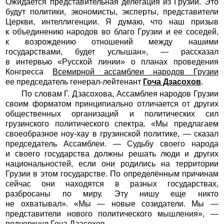
Ожидается представительная делегация из Грузии. Это
будут политики, экономисты, эксперты, представители
Церкви, интеллигенции. Я думаю, что наш призыв
к объединению народов во благо Грузии и ее соседей,
к возрождению отношений между нашими
государствами, будет услышан», — рассказал
в интервью «Русской линии» о планах проведения
Конгресса
Всемирной ассамблеи народов Грузии
ее председатель генерал-лейтенант
Гоча Дзасохов
.
По словам Г. Дзасохова, Ассамблея народов Грузии
своим форматом принципиально отличается от других
общественных организаций и политических сил
грузинского политического спектра. «Мы предлагаем
своеобразное ноу-хау в грузинской политике, — сказал
председатель Ассамблеи. — Судьбу своего народа
и своего государства должны решать люди и других
национальностей, если они родились на территории
Грузии в этом государстве. По определённым причинам
сейчас они находятся в разных государствах,
разбросаны по миру. Эту нишу еще никто
не охватывал». «Мы — новые созидатели. Мы —
представители нового политического мышления», —
подчеркнул Гоча Дзасохов.