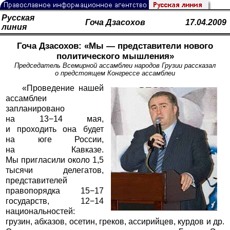
Русская
Гоча Дзасохов
17.04.2009
линия
Гоча Дзасохов: «Мы — представители нового
политического мышления»
Председатель Всемирной ассамблеи народов Грузии рассказал
о предстоящем Конгрессе ассамблеи
«Проведение нашей
ассамблеи
запланировано
на 13−14 мая,
и проходить она будет
на юге России,
на Кавказе.
Мы пригласили около 1,5
тысячи делегатов,
представителей
правопорядка 15−17
государств, 12−14
национальностей:
грузин, абхазов, осетин, греков, ассирийцев, курдов и др.