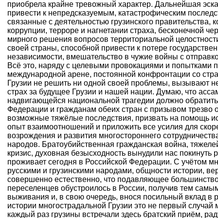
приобрела крайне тревожный характер. Дальнейшая эск
привести к непредсказуемым, катастрофическим последс
связанные с деятельностью грузинского правительства, 
коррупции, терроре и нагнетании страха, бесконечной ч
мирного решения вопросов территориальной целостности
своей страны, способной привести к потере государствен
независимости, вмешательство в чужие войны с отправко
Всё это, наряду с целевыми провокациями и попытками 
международной арене, постоянной конфронтации со стран
Грузии не решить ни одной своей проблемы, вызывают не 
страх за будущее Грузии и нашей нации. Думаю, что асса
надвигающейся национальной трагедии должно обратитьс
Федерации и гражданам обеих стран с призывом трезво
возможные тяжёлые последствия, призвать на помощь и
опыт взаимоотношений и приложить все усилия для ско
возрождения и развития многостороннего сотрудничества
народов. Братоубийственная гражданская война, тяжел
кризис, духовная безысходность вынудили нас покинуть 
проживает сегодня в Российской Федерации. С учётом м
русскими и грузинскими народами, общности истории, ве
совершенно естественно, что подавляющее большинств
переселенцев обустроилось в России, получив тем самы
выживания и, в свою очередь, внося посильный вклад в р
истории многострадальной Грузии это не первый случай 
каждый раз грузины встречали здесь братский приём, рад