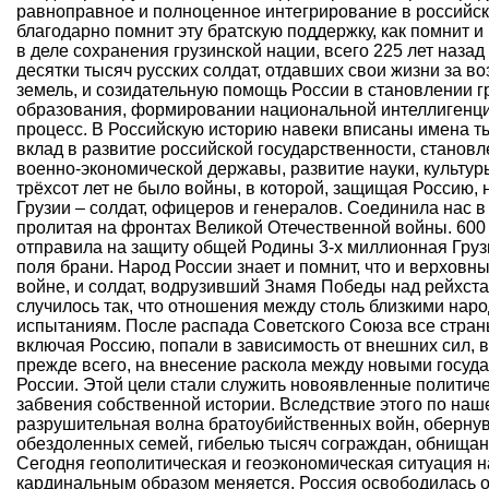
равноправное и полноценное интегрирование в российск
благодарно помнит эту братскую поддержку, как помнит и
в деле сохранения грузинской нации, всего 225 лет наза
десятки тысяч русских солдат, отдавших свои жизни за в
земель, и созидательную помощь России в становлении гр
образования, формировании национальной интеллигенци
процесс. В Российскую историю навеки вписаны имена т
вклад в развитие российской государственности, станов
военно-экономической державы, развитие науки, культуры
трёхсот лет не было войны, в которой, защищая Россию,
Грузии – солдат, офицеров и генералов. Соединила нас в
пролитая на фронтах Великой Отечественной войны. 600
отправила на защиту общей Родины 3-х миллионная Грузи
поля брани. Народ России знает и помнит, что и верхов
войне, и солдат, водрузивший Знамя Победы над рейхста
случилось так, что отношения между столь близкими на
испытаниям. После распада Советского Союза все страны
включая Россию, попали в зависимость от внешних сил, 
прежде всего, на внесение раскола между новыми госуда
России. Этой цели стали служить новоявленные политиче
забвения собственной истории. Вследствие этого по наш
разрушительная волна братоубийственных войн, оберну
обездоленных семей, гибелью тысяч сограждан, обнищан
Сегодня геополитическая и геоэкономическая ситуация н
кардинальным образом меняется. Россия освободилась о