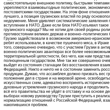
самостоятельную внешнюю политику, быстрыми темпами 
укрепляются взаимовыгодные политические, экономическ
постсоветскими государствами. На этом фоне отношения 
лучшего, а позиция грузинских властей по ряду осново
недоумение. Меня удивляет систематические заявления г
вступлении в НАТО. Даже если блок НАТО изъявил такое 
грузинского народа? Мы не хотим для своей родины рол
противостоянии великих держав и военно–политических бл
Грузию задействовали в возможном американо-иранском к
ребят использовали, в качестве пушечного мяса, в Ираке
того, совершенно очевидно, что с участием Грузии в ант
военно-политических авантюрах все более невозможным
территориальной целостности, без чего, как нам представ
полноценным государством. Мне так же совершенно очеви
выйдет из состояния стагнации без восстановления вза
Федерацией. Никто и ничто не в состоянии заменить росс
продукции. Думаю, что ассамблея должно призвать вес г
положение дел в стране и на мировой арене, освободить
искусственных схем, адекватно воспринять исторически
духовные устремления грузинского народа и продолжить 
всё его правительства не уйдёт в отставку и на основе 
выборах новому руководству Грузии приступить к реализ
нормализацию отношений с Российской Федерацией, в
накопившихся проблем.