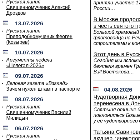
Русская линия
приняли участие 1
Священномученик Алексий
России…
Дроздов
В Москве продол
13.07.2026
в честь святого 
Русская линия
Большой храмовый 
Преподобномученик Феоген
флотоводца на Реч
(Козырев)
строителями к кон
10.07.2026
Этот день в Русс
Аргументы недели
Сегодня мы вспоми
«Нелегал-2026»
деятеля времен Гр
В.И.Востокова…
09.07.2026
Деловая газета «Взгляд»
Зачем нужен штамп в паспорте
04.08.2026
Чудотворная Дон
08.07.2026
перенесена в До
Русская линия
Святыня отныне б
Священномученик Василий
поклониться Божи
Милицын
у её чудотворного
06.07.2026
Татьяна Савинова
Русская линия
акушер-гинеколог