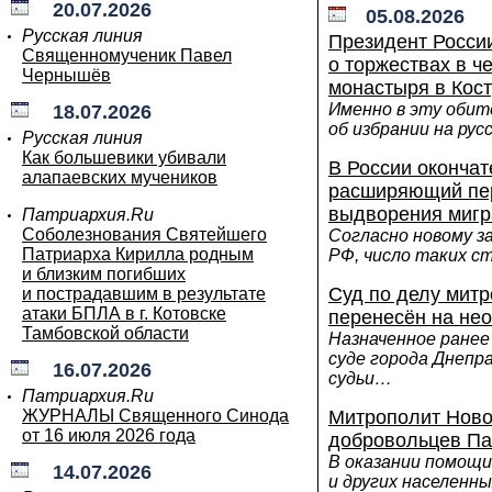
20.07.2026
05.08.2026
Русская линия
Президент Росси
Священномученик Павел
о торжествах в ч
Чернышёв
монастыря в Кос
Именно в эту обит
18.07.2026
об избрании на ру
Русская линия
Как большевики убивали
В России окончат
алапаевских мучеников
расширяющий пер
выдворения мигр
Патриархия.Ru
Соболезнования Святейшего
Согласно новому з
Патриарха Кирилла родным
РФ, число таких с
и близким погибших
Суд по делу митр
и пострадавшим в результате
атаки БПЛА в г. Котовске
перенесён на не
Тамбовской области
Назначенное ранее
суде города Днепр
16.07.2026
судьи…
Патриархия.Ru
ЖУРНАЛЫ Священного Синода
Митрополит Ново
от 16 июля 2026 года
добровольцев Па
В оказании помощ
14.07.2026
и других населенн