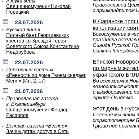
Азбука веры
Православной Церк
Священномученик Николай
с архимандритом 
Порецкий
В Саранске прошл
23.07.2026
канонизации свя
Русская линия
Богослужение в че
Полный бант Георгиевских
праздника возглав
крестов со Звездой Героя
Синода Русской П
Советского Союза Константина
Санкт-Петербургс
Недорубова
Епископ Новорос
22.07.2026
по мирным жителя
Церковный вестник
украинского БПЛ
«Ревность по доме Твоем снедает
Меня» (Ин. 2, 17)
Во всех храмах Нов
возноситься молит
21.07.2026
и выздоровлении п
Архипо-Осиповка…
Православная газета
г. Екатеринбург
Этот день в Русс
Священномученик Феодор
Сегодня мы чтим п
Распопов
страстотерпцев Бо
Деловая газета «Взгляд»
Грузии под проте
Зачем детям доступ в Сеть