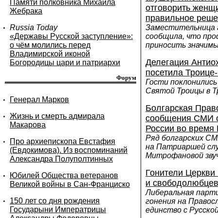
Памяти полковника Михаила
отговорить женщи
Жебрака
правильное реше
Russia Today
Заместительница 
«Державы Русской заступление»:
сообщила, что про
о чём молились перед
приносить значим
Владимирской иконой
Делегация Антио
Богородицы цари и патриархи
посетила Троице
Форум
Гости поклонились
Святой Троицы в 
Генерал Марков
Болгарская Прав
Жизнь и смерть адмирала
сообщения СМИ о
Макарова
России во время
Ряд болгарских СМ
Про архиепископа Евстафия
на Патриаршей слу
(Евдокимова). Из воспоминаний
Митрофановой зву
Александра Полуполтинных
Гонители Церкви 
Юбилей Общества ветеранов
и свободолюбце
Великой войны в Сан-Франциско
Либеральная парт
150 лет со дня рождения
гонения на Правос
Государыни Императрицы
единство с Русско