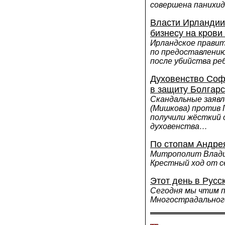
совершена панихи
Власти Ирландии
бизнесу на кров
Ирландское прави
по предоставлени
после убийства ре
Духовенство Соф
в защиту Болгар
Скандальные заяв
(Мишкова) против
получили жёсткий 
духовенства…
По стопам Андре
Митрополит Влади
Крестный ход от с
Этот день в Русс
Сегодня мы чтим 
Многострадально