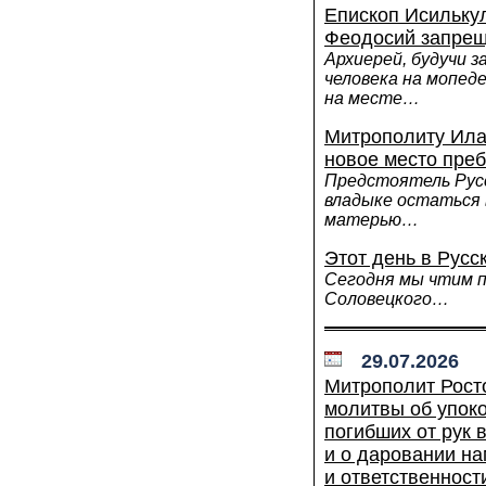
Епископ Исильку
Феодосий запрещ
Архиерей, будучи з
человека на мопеде
на месте…
Митрополиту Ила
новое место пре
Предстоятель Русс
владыке остаться 
матерью…
Этот день в Русс
Сегодня мы чтим 
Соловецкого…
29.07.2026
Митрополит Рост
молитвы об упок
погибших от рук 
и о даровании на
и ответственност