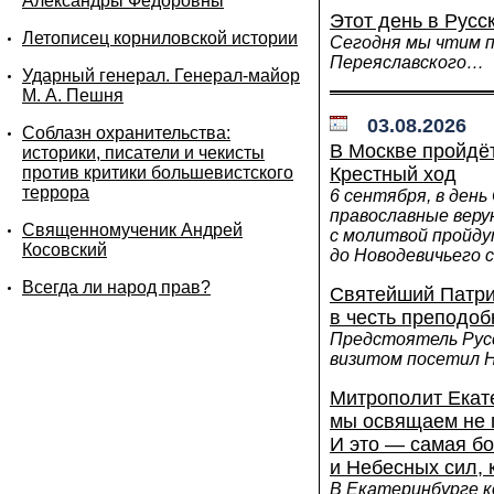
Александры Федоровны
Этот день в Русс
Летописец корниловской истории
Сегодня мы чтим 
Переяславского…
Ударный генерал. Генерал-майор
М. А. Пешня
03.08.2026
Соблазн охранительства:
В Москве пройдё
историки, писатели и чекисты
против критики большевистского
Крестный ход
террора
6 сентября, в день
православные вер
Священномученик Андрей
с молитвой пройд
Косовский
до Новодевичьего 
Всегда ли народ прав?
Святейший Патри
в честь преподо
Предстоятель Русс
визитом посетил 
Митрополит Екат
мы освящаем не п
И это — самая б
и Небесных сил, 
В Екатеринбурге к