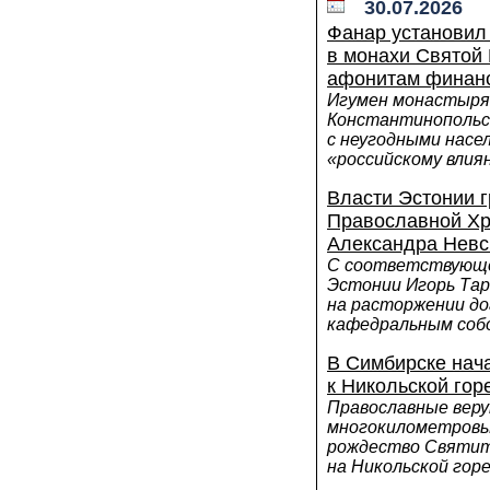
30.07.2026
Фанар установил 
в монахи Святой
афонитам финан
Игумен монастыря 
Константинопольс
с неугодными насе
«российскому вли
Власти Эстонии г
Православной Хр
Александра Невс
С соответствующе
Эстонии Игорь Та
на расторжении до
кафедральным со
В Симбирске нач
к Никольской гор
Православные вер
многокилометровы
рождество Святит
на Никольской гор