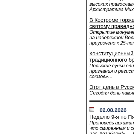
высоких православ
Архистратига Ми
В Костроме торж
святому праведн
Открытие монумен
на набережной Вол
приурочено к 25-
Конституционный
традиционного б
Польские судьи ед
признания и регис
союзов»…
Этот день в Русс
Сегодня день памя
02.08.2026
Неделю 9-я по П
Проповедь архиман
что смиренным и с
нас, погибаем!» —