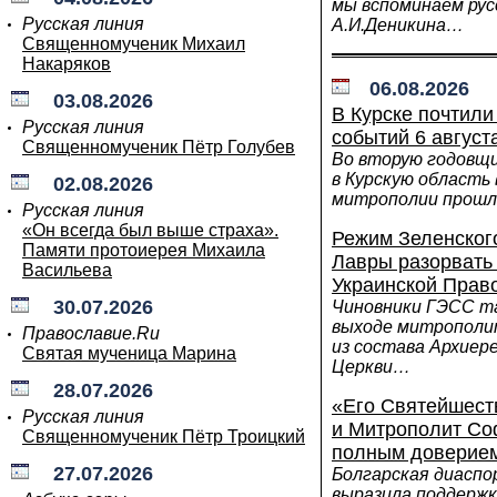
мы вспоминаем рус
Русская линия
А.И.Деникина…
Священномученик Михаил
Накаряков
06.08.2026
03.08.2026
В Курске почтили
Русская линия
событий 6 август
Священномученик Пётр Голубев
Во вторую годовщи
в Курскую область 
02.08.2026
митрополии прош
Русская линия
«Он всегда был выше страха».
Режим Зеленског
Памяти протоиерея Михаила
Лавры разорвать 
Васильева
Украинской Прав
30.07.2026
Чиновники ГЭСС т
выходе митрополи
Православие.Ru
из состава Архиер
Святая мученица Марина
Церкви…
28.07.2026
«Его Святейшест
Русская линия
и Митрополит Со
Священномученик Пётр Троицкий
полным доверие
27.07.2026
Болгарская диаспо
выразила поддерж