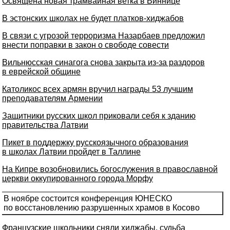
Освящена новая трамвайная ветка в Виннице
В эстонских школах не будет платков-хиджабов
В связи с угрозой терроризма Назарбаев предложил
внести поправки в закон о свободе совести
Вильнюсская синагога снова закрыта из-за раздоров
в еврейской общине
Католикос всех армян вручил награды 53 лучшим
преподавателям Армении
Защитники русских школ приковали себя к зданию
правительства Латвии
Пикет в поддержку русскоязычного образования
в школах Латвии пройдет в Таллине
На Кипре возобновились богослужения в православной
церкви оккупированного города Морфу
В ноябре состоится конференция ЮНЕСКО
по восстановлению разрушенных храмов в Косово
Французские школьники сняли хиджабы, судьба