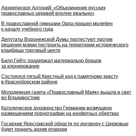
Архиепископ Антоний: «Объединение русских
православных церквей вполне реально»
В православной гимназии Орла прошел молебен
к началу учебного года
Депутаты Воронежской Думы протестуют против
решения мэрии построить на территории исторического
кладбища торговый центр
Билл Гейтс поддержал материально борцов
за клонирование
Состоялся пятый Крестный ход к памятному кресту
в Красноборском районе
Молодежная газета «Православный Маяк» вышла в свет
во Владивостоке
Католическое духовенство Германии возмущено
размещением порнографии на конфетных обертках
Госархив Ярославской области по договору с Церковью
будет хранить архив епархии