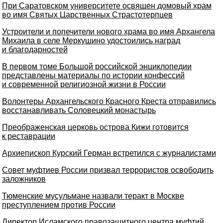
При Саратовском университете освящен домовый храм
во имя Святых Царственных Страстотерпцев
Устроители и попечители нового храма во имя Архангела
Михаила в селе Меркушино удостоились наград
и благодарностей
В первом томе Большой российской энциклопедии
представлены материалы по истории конфессий
и современной религиозной жизни в России
Волонтеры Архангельского Красного Креста отправились
восстанавливать Соловецкий монастырь
Преображенская церковь острова Кижи готовится
к реставрации
Архиепископ Курский Герман встретился с журналистами
Совет муфтиев России призвал террористов освободить
заложников
Тюменские мусульмане назвали теракт в Москве
преступлением против России
Директор Исламского правозащитного центра муфтий