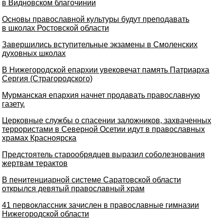
в Видновском благочинии
Основы православной культуры будут преподавать
в школах Ростовской области
Завершились вступительные экзамены в Смоленских
духовных школах
В Нижегородской епархии увековечат память Патриарха
Сергия (Страгородского)
Мурманская епархия начнет продавать православную
газету.
Церковные службы о спасении заложников, захваченных
террористами в Северной Осетии идут в православных
храмах Красноярска
Предстоятель старообрядцев выразил соболезнования
жертвам терактов
В пенитенциарной системе Саратовской области
открылся девятый православный храм
41 первоклассник зачислен в православные гимназии
Нижегородской области