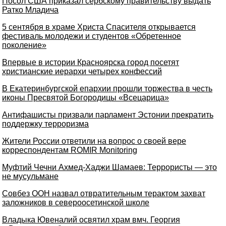
Посол США приказал сербскому правительству выдать
Ратко Младича
5 сентября в храме Христа Спасителя открывается
фестиваль молодежи и студентов «Обретенное
поколение»
Впервые в истории Красноярска город посетят
христианские иерархи четырех конфессий
В Екатеринбургской епархии прошли торжества в честь
иконы Пресвятой Богородицы «Всецарица»
Антифашисты призвали парламент Эстонии прекратить
поддержку терроризма
Жители России ответили на вопрос о своей вере
корреспондентам ROMIR Monitoring
Муфтий Чечни Ахмед-Хаджи Шамаев: Террористы — это
не мусульмане
Совбез ООН назвал отвратительным терактом захват
заложников в североосетинской школе
Владыка Ювеналий освятил храм вмч. Георгия