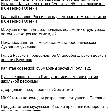
Исмаил Шангареев готов обменять себя на заложников
в Северной Осетии
Главный раввин России возмущен захватом заложников
в Северной Осетии
М. Хузин видит в «параллельных исламских структурах»
источник экстремистских идей
Начались занятия в московском старообрядческом
Духовном училище
Глава Русской Православной Старообрядческой церкви
посетит Бурятию
Капитан советской субмарины засудил Голливуд
Русские школьники в Риге устроили шествие против
школьной реформы
Дворцовый парад прошел в Эрмитаже
МККК готов помочь для разрешения ситуации в Беслане
Представители мусульман Италии призвали изолировать
исламских фанатиков