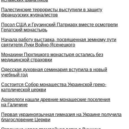
Палестинские террористы выступили в защиту
французских журналистов
Посол США и Грузинский Патриарх вместе осмотрели
Гелатский монастырь
Начала работу выставка, посвященная земному пути
святителя Луки Войно-Ясенецкого
Монахини Пюхтицкого монастыря остались без
медицинской страховки
Одесская духовная семинария вступила в новый
учебный год
Состоится Собор монашества Украинской греко-
католической церкви
Археологи нашли древние монашеские поселения
на Галичине
Первая украиноязычная гимназия на Украине получила
благословение Церкви