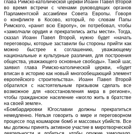
глава Римско-католической церкви Иоанн Павел Второй
во время встречи с членами руководящих органов
Парламентской ассамблеи Совета Европы. Говоря
о конфликте в Косово, который, по словам Папы
Римского, «ранит всю Европу», он потребовал, чтобы
«замолчали орудия и прекратились акты мести». Тогда,
сказал Иоанн Павел Второй, нужно будет «начать
переговоры, которые заставили бы стороны прийти как
можно быстрее к соглашению, уважающему
национальные и культурные различия, для построения
общества, уважающего основные свободы». Такой шаг,
заявил глава Римско-католической церкви, «будет
вписан в историю как новый многообещающий элемент
европейского строительства». Иоанн Павел Второй
обратился с настоятельным призывом сделать все
возможное для «восстановления мира в регионе»,
чтобы гражданское население «могло жить в братстве
на своей земле».
«Бомбардировки Югославии должны прекратиться
немедленно. Нельзя говорить о мире и переговорном
процессе под кошмаром бомб и массовых убийств. Все
мы должны принять активное участие в миротворческой
деятельности и добиться, чтобы оружие замолчало,