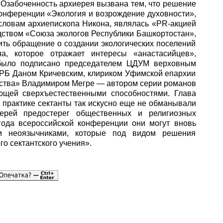
 Озабоченность архиерея вызвана тем, что решение
конференции «Экология и возрождение духовности»,
словам архиепископа Никона, являлась «PR-акцией
дством «Союза экологов Республики Башкортостан»,
ить обращение о создании экологических поселений
а, которое отражает интересы «анастасийцев»,
 было подписано председателем ЦДУМ верховным
РБ Даном Кричевским, клириком Уфимской епархии
ства» Владимиром Мегре — автором серии романов
ющей сверхъестественными способностями. Глава
 практике сектанты так искусно еще не обманывали
иерей предостерег общественных и религиозных
года всероссийской конференции они могут вновь
 и неоязычниками, которые под видом решения
о сектантского учения».