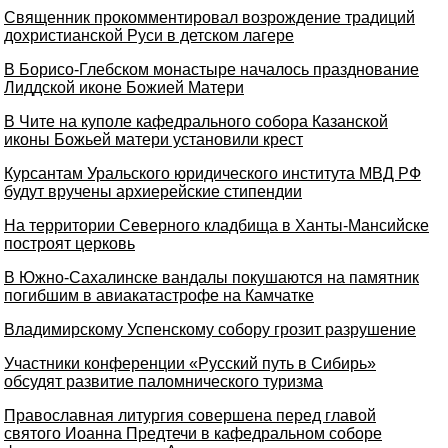
Священник прокомментировал возрождение традиций
дохристианской Руси в детском лагере
В Борисо-Глебском монастыре началось празднование
Лиддской иконе Божией Матери
В Чите на куполе кафедрального собора Казанской
иконы Божьей матери установили крест
Курсантам Уральского юридического института МВД РФ
будут вручены архиерейские стипендии
На территории Северного кладбища в Ханты-Мансийске
построят церковь
В Южно-Сахалинске вандалы покушаются на памятник
погибшим в авиакатастрофе на Камчатке
Владимирскому Успенскому собору грозит разрушение
Участники конференции «Русский путь в Сибирь»
обсудят развитие паломнического туризма
Православная литургия совершена перед главой
святого Иоанна Предтечи в кафедральном соборе