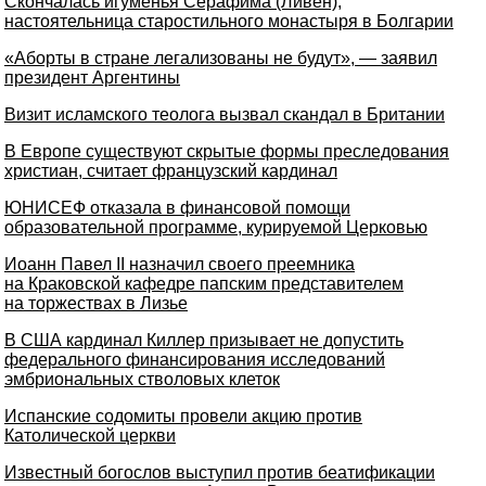
Скончалась игуменья Серафима (Ливен),
настоятельница старостильного монастыря в Болгарии
«Аборты в стране легализованы не будут», — заявил
президент Аргентины
Визит исламского теолога вызвал скандал в Британии
В Европе существуют скрытые формы преследования
христиан, считает французский кардинал
ЮНИСЕФ отказала в финансовой помощи
образовательной программе, курируемой Церковью
Иоанн Павел II назначил своего преемника
на Краковской кафедре папским представителем
на торжествах в Лизье
В США кардинал Киллер призывает не допустить
федерального финансирования исследований
эмбриональных стволовых клеток
Испанские содомиты провели акцию против
Католической церкви
Известный богослов выступил против беатификации