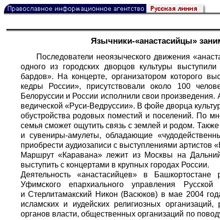
Язычники-«анастасийцы» зани
Последователи неоязыческого движения «анаст
одного из городских дворцов культуры выступил
бардов». На концерте, организатором которого вы
кедры России», присутствовали около 100 челов
Белоруссии и России исполнили свои произведения. 
ведической «Руси-Ведруссии». В фойе дворца культ
обустройства родовых поместий и поселений. По мн
семья сможет ощутить связь с землей и родом. Такж
и сувениры-амулеты, обладающие «чудодействен
приобрести аудиозаписи с выступлениями артистов «
Маршрут «Каравана» лежит из Москвы на Дальний
выступить с концертами в крупных городах России.
Деятельность «анастасийцев» в Башкортостане 
Уфимского епархиального управления Русской
и Стерлитамакский Никон (Васюков) в мае 2004 го
исламских и иудейских религиозных организаций,
органов власти, общественных организаций по повод