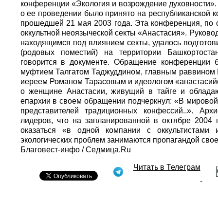
конференции «Экология и возрождение духовности».
о ее проведении было принято на республиканской 
прошедшей 21 мая 2003 года. Эта конференция, по 
оккультной неоязыческой секты «Анастасия». Руково
находящимся под влиянием секты, удалось подготов
(родовых поместий) на территории Башкортостан
говорится в документе. Обращение конференции
муфтием Талгатом Таджуддином, главным раввином 
иереем Романом Тарасовым и идеологом «анастасий
о женщине Анастасии, живущий в тайге и облада
епархии в своем обращении подчеркнул: «В мировой
представителей традиционных конфессий..». Арх
лидеров, что на запланированной в октябре 2004 
оказаться «в одной компании с оккультистами
экологических проблем занимаются пропагандой своег
Благовест-инфо
/
Седмица.Ru
Читать в Телеграм