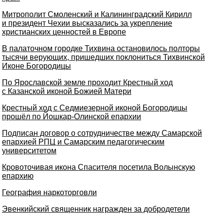
Митрополит Смоленский и Калининградский Кирилл
и президент Чехии высказались за укрепление
христианских ценностей в Европе
В палаточном городке Тихвина остановилось полторы
тысячи верующих, пришедших поклониться Тихвинской
Иконе Богородицы
По Ярославской земле проходит Крестный ход
с Казанской иконой Божией Матери
Крестный ход с Седмиезерной иконой Богородицы
прошёл по Йошкар-Олинской епархии
Подписан договор о сотрудничестве между Самарской
епархией РПЦ и Самарским педагогическим
университетом
Кровоточивая икона Спасителя посетила Волынскую
епархию
География наркоторговли
Эвенкийский священник награжден за добродетели