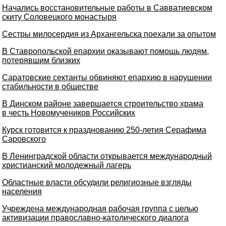
Начались восстановительные работы в Савватиевском
скиту Соловецкого монастыря
Сестры милосердия из Архангельска поехали за опытом
В Ставропольской епархии оказывают помощь людям,
потерявшим близких
Саратовские сектанты обвиняют епархию в нарушении
стабильности в обществе
В Динском районе завершается строительство храма
в честь Новомучеников Российских
Курск готовится к празднованию 250-летия Серафима
Саровского
В Ленинградской области открывается международный
христианский молодежный лагерь
Областные власти обсудили религиозные взгляды
населения
Учреждена международная рабочая группа с целью
активизации православно-католического диалога