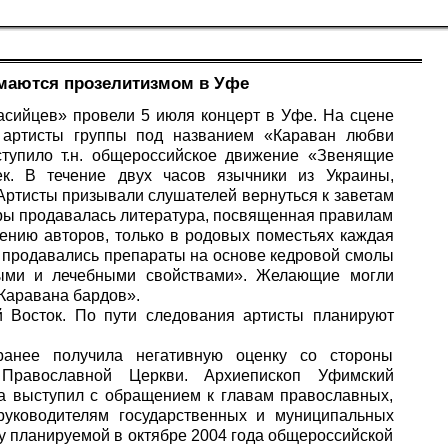
маются прозелитизмом в Уфе
асийцев» провели 5 июля концерт в Уфе. На сцене
и артисты группы под названием «Караван любви
ступило т.н. общероссийское движение «Звенящие
ек. В течение двух часов язычники из Украины,
Артисты призывали слушателей вернуться к заветам
уры продавалась литература, посвященная правилам
ению авторов, только в родовых поместьях каждая
е продавались препараты на основе кедровой смолы
ными и лечебными свойствами». Желающие могли
Каравана бардов».
 Восток. По пути следования артисты планируют
ранее получила негативную оценку со стороны
 Православной Церкви. Архиепископ Уфимский
да выступил с обращением к главам православных,
 руководителям государственных и муниципальных
у планируемой в октябре 2004 года общероссийской