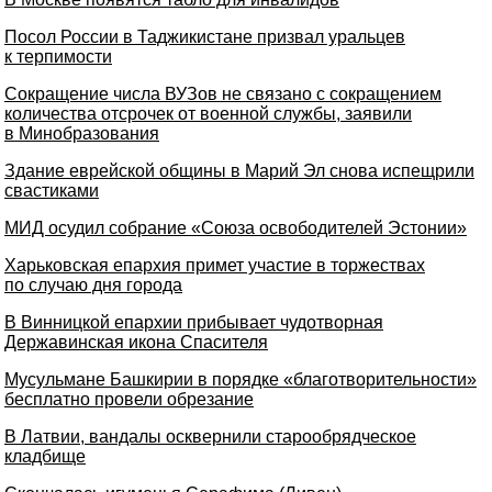
Посол России в Таджикистане призвал уральцев
к терпимости
Сокращение числа ВУЗов не связано с сокращением
количества отсрочек от военной службы, заявили
в Минобразования
Здание еврейской общины в Марий Эл снова испещрили
свастиками
МИД осудил собрание «Союза освободителей Эстонии»
Харьковская епархия примет участие в торжествах
по случаю дня города
В Винницкой епархии прибывает чудотворная
Державинская икона Спасителя
Мусульмане Башкирии в порядке «благотворительности»
бесплатно провели обрезание
В Латвии, вандалы осквернили старообрядческое
кладбище