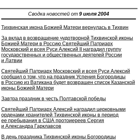
Сводка новостей от
9 июля 2004
Тихвинская икона Божией Матери вернулась в Тихвин
За вклад в возвращение чудотворной Тихвинской иконы
Божией Матери в Россию Святейший Патриарх
Московский и всея Руси Алексий II наградил группу
государственных и общественных деятелей России
и Латвии
Святейший Патриарх Московский и всея Руси Алексий
сообщил о том, что на праздник Успения Богородицы
в Россию из Ватикана будет возвращен список Казанской
иконы Божией Матери
Завтра праздник в честь Полтавской победы
Святейший Патриарх Алексий наградил церковными
орденами хранителей Тихвинской иконы в период
ее пребывания в США протоиереев Сергия
и Александра Гарклавсов
В день праздника Тихвинской иконы Богородицы