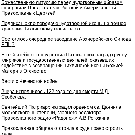
Божественную литургию перед чудотворным образом
совершили Предстоятели Русской и Американской
Православных Церквей
Подписан акт о передаче чудотворной иконы на вечное
хранение Тихвинскому монастырю
Состоялось очередное заседание Архиерейского Синода
РПЦЗ
Его Святейшество удостоил Патриарших наград группу
клириков и государственных деятелей, оказавших
содействие в возвращении Тихвинской иконы Божией
Матери в Отечество
Вести с Чеченской войны
Вчера исполнилось 122 года со дня смерти М.Д.
Скобелева
Святейший Патриарх наградил орденом св. Даниила
Московского, III степени, главного редактора
Православного радио «Радонеж» А.В.Рогожина
Православная община отстояла в суде право строить
храм