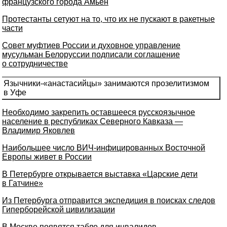
французского города Амьен
Протестанты сетуют на то, что их не пускают в ракетные
части
Совет муфтиев России и духовное управление
мусульман Белоруссии подписали соглашение
о сотрудничестве
Язычники-«анастасийцы» занимаются прозелитизмом
в Уфе
Необходимо закрепить оставшееся русскоязычное
население в республиках Северного Кавказа —
Владимир Яковлев
Наибольшее число ВИЧ-инфицированных Восточной
Европы живет в России
В Петербурге открывается выставка «Царские дети
в Гатчине»
Из Петербурга отправится экспедиция в поисках следов
Гиперборейской цивилизации
В Москве появятся табло для инвалидов