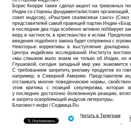
Борис Кнорре также сделал акцент на тревожных т
Индии со стороны фундаменталистских организаций,
совет индусов), «Раштрия сваямсевак сангх» (Союз
представителей самой правящей партии Индии «Бхар
в последние два года особенно активно лоббирует за
веру, в частности, в христианство и ислам. Предпол
введения подобного закона будет сопряжена с огро
Некоторые коррективы в выступление докладчика 
Центра индийских исследований Института восток
«мы слишком мало знаем не только об Индии, но 
Глушковой, сегодня западный мир уже знакомится
С требованием запретить рекламу продуктов из гов
например, в Северной Америке. Представители ин
отстаивать многие поведенческие нормы, свойстве
этом критика с позиций секуляризма, которая з
у последних достаточно болезненную реакцию, впло
и запрета оскорбляющей индусов литературы,
Благовест-инфо
/
Седмица.Ru
Читать в Телеграм