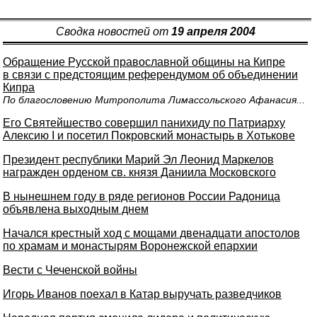
Сводка новостей от
19 апреля 2004
Обращение Русской православной общины на Кипре
в связи с предстоящим референдумом об объединении
Кипра
По благословению Митрополита Лимассольского Афанасия...
Его Святейшество совершил панихиду по Патриарху
Алексию I и посетил Покровский монастырь в Хотькове
Президент республики Марий Эл Леонид Маркелов
награжден орденом св. князя Даниила Московского
В нынешнем году в ряде регионов России Радоница
объявлена выходным днем
Начался крестный ход с мощами двенадцати апостолов
по храмам и монастырям Воронежской епархии
Вести с Чеченской войны
Игорь Иванов поехал в Катар выручать разведчиков