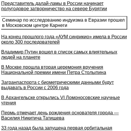
Представитель далай-ламы в России начинает
полугодовое затворничество на севере Бурятии
Семинар по исследованию индуизма в Евразии прошел
в Московском центре Карнеги
На конец прошлого года «АУМ синрикио» имела в России
около 300 последователей
Владимир Путин вошел в список самых влиятельных
людей на планете
В Москве прошла вторая церемония вручения
Национальной премии имени Петра Столыпина
Загранпаспорта с биометрическими данными будут
выдавать в России с 2006 года
В Архангельске открылись VI Ломоносовские научные
чтения
Пермь отмечает день рождения основателя города —
Василия Никитича Татищева
33 года назад была запущена первая орбитальная