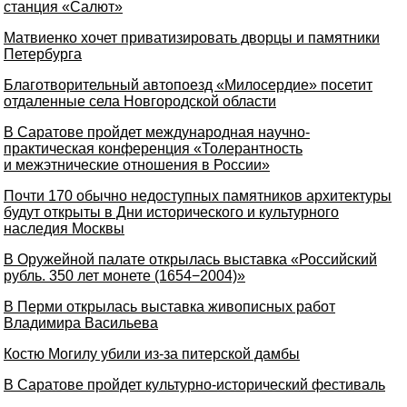
станция «Салют»
Матвиенко хочет приватизировать дворцы и памятники
Петербурга
Благотворительный автопоезд «Милосердие» посетит
отдаленные села Новгородской области
В Саратове пройдет международная научно-
практическая конференция «Толерантность
и межэтнические отношения в России»
Почти 170 обычно недоступных памятников архитектуры
будут открыты в Дни исторического и культурного
наследия Москвы
В Оружейной палате открылась выставка «Российский
рубль. 350 лет монете (1654−2004)»
В Перми открылась выставка живописных работ
Владимира Васильева
Костю Могилу убили из-за питерской дамбы
В Саратове пройдет культурно-исторический фестиваль