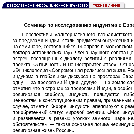
Семинар по исследованию индуизма в Евра
Перспективы «альтернативного глобалистского
за пределами Индии, стали предметом обсуждения и
на семинаре, состоявшийся 14 апреля в Московском
доктора исторических наук, члена научного совета 
встреч, посвященных диалогу религий с реалиями
проекта «Этничность и нациестроительство». Осно
«Энциклопедия «Современная религиозная жизнь Рос
индуизма в глобальном дискурсе на просторах Евра
одну — за пределами Индии, другую — на земле сво
отметил, что в странах за пределами Индии, в особен
религиозная свобода, индуисты пользуются либ
ценностям, к конституционным правам, призванным 
случае, отметил Кнорре, индуисты апеллируют к реа
приобретенный статус мировой религии. «Мол, инду
и развивается в разных уголках земного шара не
обстоятельств», — такова основная логика неоиндуи
религиозная жизнь России».