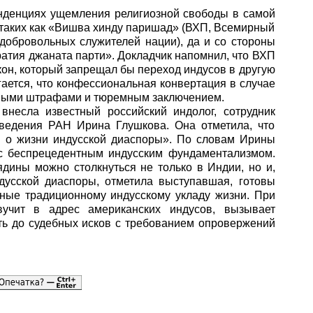
енденциях ущемления религиозной свободы в самой
 таких как «Вишва хинду паришад» (ВХП, Всемирный
 добровольных служителей нации), да и со стороны
атия джаната парти». Докладчик напомнил, что ВХП
кон, который запрещал бы переход индусов в другую
агается, что конфессиональная конвертация в случае
мными штрафами и тюремным заключением.
внесла известный российский индолог, сотрудник
оведения РАН Ирина Глушкова. Она отметила, что
и о жизни индусской диаспоры». По словам Ирины
 с беспрецедентным индусским фундаментализмом.
ядины можно столкнуться не только в Индии, но и,
дусской диаспоры, отметила выступавшая, готовы
нные традиционному индусскому укладу жизни. При
вучит в адрес американских индусов, вызывает
ть до судебных исков с требованием опровержений