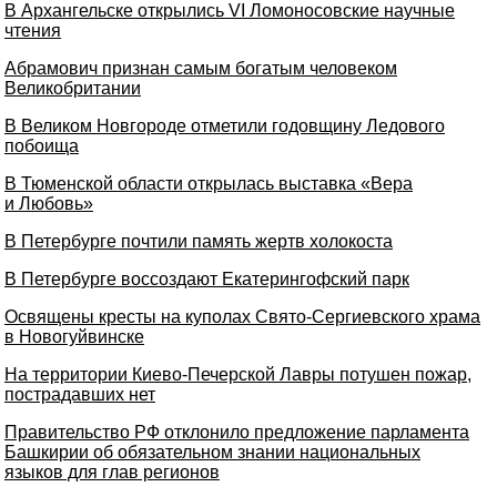
В Архангельске открылись VI Ломоносовские научные
чтения
Абрамович признан самым богатым человеком
Великобритании
В Великом Новгороде отметили годовщину Ледового
побоища
В Тюменской области открылась выставка «Вера
и Любовь»
В Петербурге почтили память жертв холокоста
В Петербурге воссоздают Екатерингофский парк
Освящены кресты на куполах Свято-Сергиевского храма
в Новогуйвинске
На территории Киево-Печерской Лавры потушен пожар,
пострадавших нет
Правительство РФ отклонило предложение парламента
Башкирии об обязательном знании национальных
языков для глав регионов