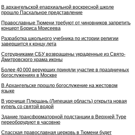
В архангельской епархиальной воскресной школе
прошло Пасхальное представление
Православные Тюмени требуют от чиновников запретить
концерт Бориса Моисеева
Разработка школьного учебника по истории религии
завершится к концу лета
Сотрудниками СБУ возвращены украденные из Свято-
Дмитровского храма иконы
Более 40 000 верующих приняли участие в праздничных
богослужениях в Москве
В Архангельске прошло богослужение на жестовом
языке
В урочище Плющань (Липецкая область) открыта новая
купель со святой водой
Здание трансформаторной подстанции в Верхней Туре
переоборудуют в часовню
Спасская православная церковь в Тюмени будет