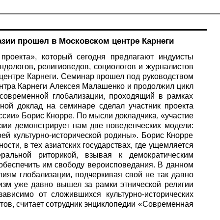
зии прошел в Московском центре Карнеги
 проекта», который сегодня предлагают индуисты
ндологов, религиоведов, социологов и журналистов
 центре Карнеги. Семинар прошел под руководством
Центра Карнеги Алексея Малашенко и продолжил цикл
 современной глобализации, проходящий в рамках
вной доклад на семинаре сделал участник проекта
сии» Борис Кнорре. По мысли докладчика, «участие
зии демонстрирует нам две поведенческих модели:
ей культурно-исторической родины». Борис Кнорре
ности, в тех азиатских государствах, где ущемляется
еральной риторикой, взывая к демократическим
обеспечить им свободу вероисповедания. В данном
лиям глобализации, подчеркивая свой не так давно
изм уже давно вышел за рамки этнической религии
зависимо от сложившихся культурно-исторических
стов, считает сотрудник энциклопедии «Современная