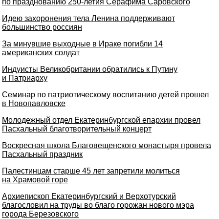
по празднованию 250-летия Серафима Саровского
Идею захоронения тела Ленина поддерживают
большинство россиян
За минувшие выходные в Ираке погибли 14
американских солдат
Индуисты Великобритании обратились к Путину
и Патриарху
Семинар по патриотическому воспитанию детей прошел
в Новопавловске
Молодежный отдел Екатеринбургской епархии провел
Пасхальный благотворительный концерт
Воскресная школа Благовещенского монастыря провела
Пасхальный праздник
Палестинцам старше 45 лет запретили молиться
на Храмовой горе
Архиепископ Екатеринбургский и Верхотурский
благословил на труды во благо горожан нового мэра
города Березовского