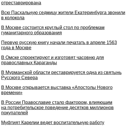
отреставрирована
Всю Пасхальную седмицу жители Екатеринбурга звонили
в колокола
В Москве состоится круглый стол по проблемам
гуманитарного образования
Первую русскую книгу начали печатать в апреле 1563
года в Москве
В Омске спроектируют и изготовят часовню для
православных Караганды
В Мурманской области реставрируется одна из святынь
Русского Севера
В Москве открывается выставка «Апостолы Нового
времени»
В России Православие стало фактором, влияющим
на потребительское поведение десятков миллионов
покупателей
Муфтият Карелии ведет воспитательную работу