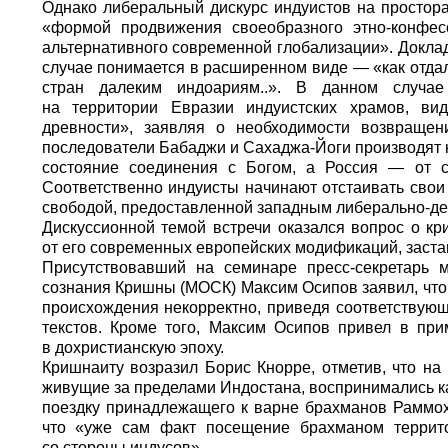
Однако либеральный дискурс индуистов на простора
«формой продвижения своеобразного этно-конфесс
альтернативного современной глобализации». Доклад
случае понимается в расширенном виде — «как отда
стран далеким индоариям..». В данном случа
на территории Евразии индуистских храмов, ви
древности», заявляя о необходимости возвращен
последователи Бабаджи и Сахаджа-Йоги производят 
состояние соединения с Богом, а Россия — от с
Соответственно индуисты начинают отстаивать свои
свободой, предоставленной западным либерально-де
Дискуссионной темой встречи оказался вопрос о к
от его современных европейских модификаций, заста
Присутствовавший на семинаре пресс-секретарь 
сознания Кришны (МОСК) Максим Осипов заявил, что 
происхождения некорректно, приведя соответствую
текстов. Кроме того, Максим Осипов привел в пр
в дохристианскую эпоху.
Кришнаиту возразил Борис Кнорре, отметив, что на
живущие за пределами Индостана, воспринимались ка
поездку принадлежащего к варне брахманов Раммоха
что «уже сам факт посещение брахманом террит
со стороны индусов».