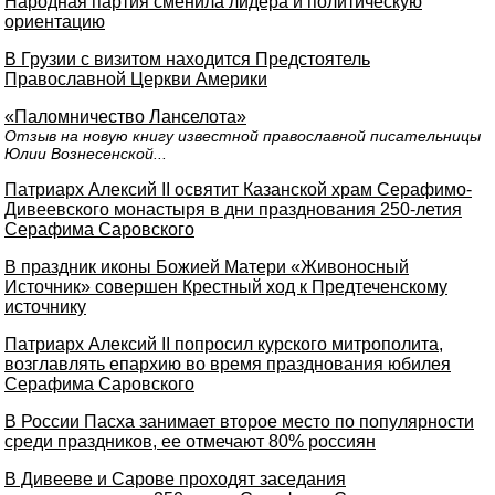
Народная партия сменила лидера и политическую
ориентацию
В Грузии с визитом находится Предстоятель
Православной Церкви Америки
«Паломничество Ланселота»
Отзыв на новую книгу известной православной писательницы
Юлии Вознесенской...
Патриарх Алексий II освятит Казанской храм Серафимо-
Дивеевского монастыря в дни празднования 250-летия
Серафима Саровского
В праздник иконы Божией Матери «Живоносный
Источник» совершен Крестный ход к Предтеченскому
источнику
Патриарх Алексий II попросил курского митрополита,
возглавлять епархию во время празднования юбилея
Серафима Саровского
В России Пасха занимает второе место по популярности
среди праздников, ее отмечают 80% россиян
В Дивееве и Сарове проходят заседания