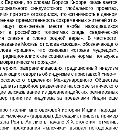
х Евразии, по словам Бориса Кнорре, оказывается
ионального «индуистского глобального проекта»,
чик при этом оговорился, что «этничность в данном
ленная преемственность современных жителей этих
е ищут конкретные места якобы находившихся
дят в российских топонимах следы «ведической
ия славян в «лоно родной веры». В частности,
название Москвы от слова «мокша», обозначающего
лова «ришия», что означает «страна мудрецов».
 традиционалистские социальные нормы, пользуясь
мократическим порядком.
ритериях, разграничивающих традиционный индуизм
вляющих говорить об индуизме с приставкой «нео-».
московского отделения Международного Общества
делать подобное разделение на основе этнического
щие высказывание из древнеиндийских религиозных
имер принятие индуизма за пределами Индии еще
 протяжении многовековой истории Индии, народы,
к «млеччха» (варвары). Докладчик привел в пример
на Роя в Англию в начале XIX столетия, отметив,
ории проживания «млеччха» вызвал негодование