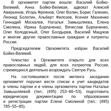
В оргкомитет партии вошли: Василий Бойко-
Великий, Анна Бойко-Великая, адвокат Алексей
Аверьянов, Игорь Фроянов, Олег Волин, Борис Галенин,
Леонид Болотин, Альберт Филозов, Ксения Махненко
Геннадий Москалев, Наталья Замышляева, Елена
Смолина, Ирина Бурлаченко, Вячеслав Бурлаченко,
Олег Колодезный, Олег Болдырев, Василий Мацуков
и многие другие православные граждане и патриоты
России.
Председателем Оргкомитета избран Василий
Бойко-Великий.
Членство в Оргкомитете открыто для всех
православных людей, для всех патриотов России,
стремящихся деятельно возрождать Святую Русь.
На состоявшемся после митинга заседании
оргкомитет поручил вести списки и учет кандидатов
в члены партии и в члены оргкомитета партии Наталье
Замышляевой (тел.: (495) 253−66−53), подготовить
юридическую документацию по образованию
и регистрации партии Елене Смолиной (тел.: (495)
785−55−85).