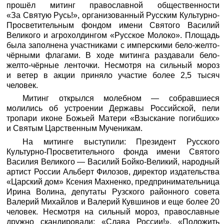
прошёл митинг православной общественности
«За Святую Русь!», организованный Русским Культурно-
Просветительным фондом имени Святого Василий
Великого и агрохолдингом «Русское Молоко». Площадь
была заполнена участниками с имперскими бело-желто-
чёрными флагами. В ходе митинга раздавали бело-
желто-чёрные ленточки. Несмотря на сильный мороз
и ветер в акции приняло участие более 2,5 тысяч
человек.
Митинг открылся молебном — собравшиеся
молились об устроении Державы Российской, пели
тропари иконе Божьей Матери «Взыскание погибших»
и Святым Царственным Мученикам.
На митинге выступили: Президент Русского
Культурно-Просветительного фонда имени Святого
Василия Великого — Василий Бойко-Великий, народный
артист России Альберт Филозов, директор издательства
«Царский дом» Ксения Махненко, предпринимательница
Ирина Волина, депутаты Рузского районного совета
Валерий Михайлов и Валерий Кувшинов и еще более 20
человек. Несмотря на сильный мороз, православные
дружно скандировали: «Слава России!», «Положить