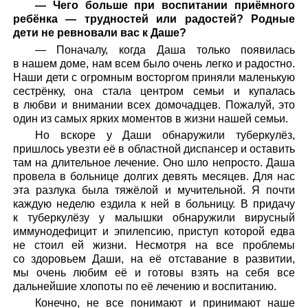
— Чего больше при воспитании приёмного
ребёнка — трудностей или радостей? Родные
дети не ревновали вас к Даше?
— Поначалу, когда Даша только появилась
в нашем доме, нам всем было очень легко и радостно.
Наши дети с огромным восторгом приняли маленькую
сестрёнку, она стала центром семьи и купалась
в любви и внимании всех домочадцев. Пожалуй, это
один из самых ярких моментов в жизни нашей семьи.
Но вскоре у Даши обнаружили туберкулёз,
пришлось увезти её в областной диспансер и оставить
там на длительное лечение. Оно шло непросто. Даша
провела в больнице долгих девять месяцев. Для нас
эта разлука была тяжёлой и мучительной. Я почти
каждую неделю ездила к ней в больницу. В придачу
к туберкулёзу у малышки обнаружили вирусный
иммунодефицит и эпилепсию, приступ которой едва
не стоил ей жизни. Несмотря на все проблемы
со здоровьем Даши, на её отставание в развитии,
мы очень любим её и готовы взять на себя все
дальнейшие хлопоты по её лечению и воспитанию.
Конечно, не все понимают и принимают наше