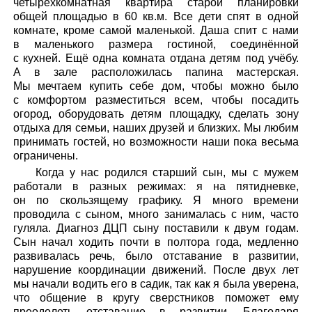
четырёхкомнатная квартира старой планировки
общей площадью в 60 кв.м. Все дети спят в одной
комнате, кроме самой маленькой. Даша спит с нами
в маленького размера гостиной, соединённой
с кухней. Ещё одна комната отдана детям под учёбу.
А в зале расположилась папина мастерская.
Мы мечтаем купить себе дом, чтобы можно было
с комфортом разместиться всем, чтобы посадить
огород, оборудовать детям площадку, сделать зону
отдыха для семьи, наших друзей и близких. Мы любим
принимать гостей, но возможности наши пока весьма
ограничены.
Когда у нас родился старший сын, мы с мужем
работали в разных режимах: я на пятидневке,
он по скользящему графику. Я много времени
проводила с сыном, много занималась с ним, часто
гуляла. Диагноз ДЦП сыну поставили к двум годам.
Сын начал ходить почти в полтора года, медленно
развивалась речь, было отставание в развитии,
нарушение координации движений. После двух лет
мы начали водить его в садик, так как я была уверена,
что общение в кругу сверстников поможет ему
преодолеть отставание в развитии. Благодаря