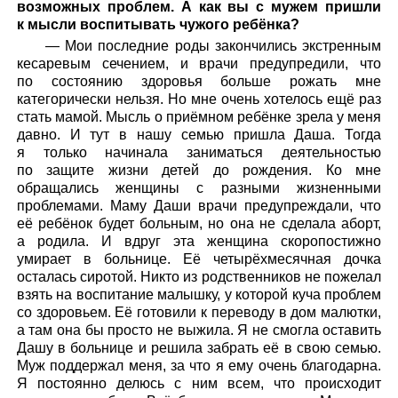
возможных проблем. А как вы с мужем пришли
к мысли воспитывать чужого ребёнка?
— Мои последние роды закончились экстренным
кесаревым сечением, и врачи предупредили, что
по состоянию здоровья больше рожать мне
категорически нельзя. Но мне очень хотелось ещё раз
стать мамой. Мысль о приёмном ребёнке зрела у меня
давно. И тут в нашу семью пришла Даша. Тогда
я только начинала заниматься деятельностью
по защите жизни детей до рождения. Ко мне
обращались женщины с разными жизненными
проблемами. Маму Даши врачи предупреждали, что
её ребёнок будет больным, но она не сделала аборт,
а родила. И вдруг эта женщина скоропостижно
умирает в больнице. Её четырёхмесячная дочка
осталась сиротой. Никто из родственников не пожелал
взять на воспитание малышку, у которой куча проблем
со здоровьем. Её готовили к переводу в дом малютки,
а там она бы просто не выжила. Я не смогла оставить
Дашу в больнице и решила забрать её в свою семью.
Муж поддержал меня, за что я ему очень благодарна.
Я постоянно делюсь с ним всем, что происходит