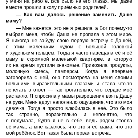
у меня на работе. Всё было на его глазах. Мы даже
вместе прошли школу приёмных родителей.
— Как вам далось решение заменить Даше
маму?
— Мне кажется, это не я решила, а Бог почему-то
выбрал меня, чтобы Даша не пропала в этом мире.
Я никогда не забуду свою первую встречу с Дашей,
с этим маленьким чудом с большой головкой
и худеньким тельцем. Тогда я часто навещала её и её
маму в скромной маленькой квартирке, в которую
их на время пустили знакомые. Привозила продукты,
молочную смесь, памперсы. Когда я впервые
заговорила с ней, она посмотрела на меня своими
большими выразительными глазами и стала что-то
лепетать в ответ — так трогательно, что сердце моё
растаяло. Я спросила у мамы разрешения взять Дашу
на руки. Меня вдруг наполнило ощущение, что это моя
девочка. Тогда я просто влюбилась в неё. Это было
так странно, поразительно и непонятно, что
я подумала, будто я не в себе, ведь рядом стояла
её мама, а мне казалось, что это я её мама, что это
мой ребёнок. Вот такая была первая встреча.