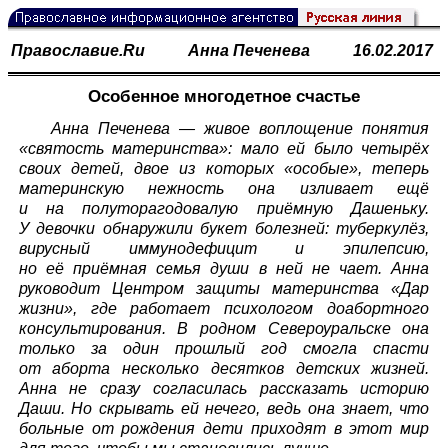
Православие.Ru
Анна Печенева
16.02.2017
Особенное многодетное счастье
Анна Печенева — живое воплощение понятия
«святость материнства»: мало ей было четырёх
своих детей, двое из которых «особые», теперь
материнскую нежность она изливает ещё
и на полуторагодовалую приёмную Дашеньку.
У девочки обнаружили букет болезней: туберкулёз,
вирусный иммунодефицит и эпилепсию,
но её приёмная семья души в ней не чает. Анна
руководит Центром защиты материнства «Дар
жизни», где работает психологом доабортного
консультирования. В родном Североуральске она
только за один прошлый год смогла спасти
от аборта несколько десятков детских жизней.
Анна не сразу согласилась рассказать историю
Даши. Но скрывать ей нечего, ведь она знает, что
больные от рождения дети приходят в этот мир