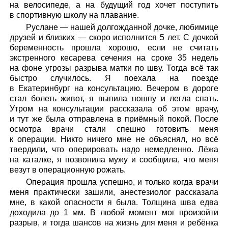
на велосипеде, а на будущий год хочет поступить
в спортивную школу на плавание.
Руслане — нашей долгожданной дочке, любимице
друзей и близких — скоро исполнится 5 лет. С дочкой
беременность прошла хорошо, если не считать
экстренного кесарева сечения на сроке 35 недель
на фоне угрозы разрыва матки по шву. Тогда всё так
быстро случилось. Я поехала на поезде
в Екатеринбург на консультацию. Вечером в дороге
стал болеть живот, я выпила ношпу и легла спать.
Утром на консультации рассказала об этом врачу,
и тут же была отправлена в приёмный покой. После
осмотра врачи стали спешно готовить меня
к операции. Никто ничего мне не объяснял, но всё
твердили, что оперировать надо немедленно. Лёжа
на каталке, я позвонила мужу и сообщила, что меня
везут в операционную рожать.
Операция прошла успешно, и только когда врачи
меня практически зашили, анестезиолог рассказала
мне, в какой опасности я была. Толщина шва едва
доходила до 1 мм. В любой момент мог произойти
разрыв, и тогда шансов на жизнь для меня и ребёнка