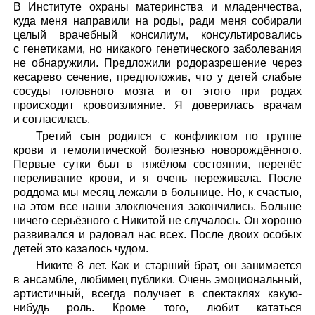
В Институте охраны материнства и младенчества,
куда меня направили на роды, ради меня собирали
целый врачебный консилиум, консультировались
с генетиками, но никакого генетического заболевания
не обнаружили. Предложили родоразрешение через
кесарево сечение, предположив, что у детей слабые
сосуды головного мозга и от этого при родах
происходит кровоизлияние. Я доверилась врачам
и согласилась.
Третий сын родился с конфликтом по группе
крови и гемолитической болезнью новорождённого.
Первые сутки был в тяжёлом состоянии, перенёс
переливание крови, и я очень переживала. После
роддома мы месяц лежали в больнице. Но, к счастью,
на этом все наши злоключения закончились. Больше
ничего серьёзного с Никитой не случалось. Он хорошо
развивался и радовал нас всех. После двоих особых
детей это казалось чудом.
Никите 8 лет. Как и старший брат, он занимается
в ансамбле, любимец публики. Очень эмоциональный,
артистичный, всегда получает в спектаклях какую-
нибудь роль. Кроме того, любит кататься