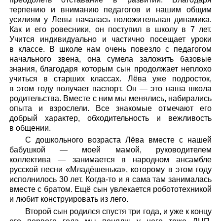
терпению и вниманию педагогов и нашим общим
усилиям у Левы началась положительная динамика.
Как и его ровесники, он поступил в школу в 7 лет.
Учится индивидуально и частично посещает уроки
в классе. В школе нам очень повезло с педагогом
начального звена, она сумела заложить базовые
знания, благодаря которым сын продолжает неплохо
учиться в старших классах. Лёва уже подросток,
в этом году получает паспорт. Он — это наша школа
родительства. Вместе с ним мы менялись, набирались
опыта и взрослели. Все знакомые отмечают его
добрый характер, обходительность и вежливость
в общении.
С дошкольного возраста Лёва вместе с нашей
бабушкой — моей мамой, руководителем
коллектива — занимается в народном ансамбле
русской песни «Младёшенька», которому в этом году
исполнилось 30 лет. Когда-то и я сама там занималась
вместе с братом. Ещё сын увлекается робототехникой
и любит конструировать из лего.
Второй сын родился спустя три года, и уже к концу