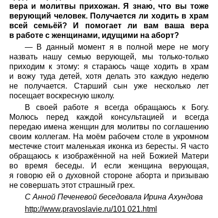
вера и молитвы прихожан. Я знаю, что вы тоже
верующий человек. Получается ли ходить в храм
всей семьёй? И помогает ли вам ваша вера
в работе с женщинами, идущими на аборт?
— В данный момент я в полной мере не могу
назвать нашу семью верующей, мы только-только
приходим к этому: я стараюсь чаще ходить в храм
и вожу туда детей, хотя делать это каждую неделю
не получается. Старший сын уже несколько лет
посещает воскресную школу.
В своей работе я всегда обращаюсь к Богу.
Молюсь перед каждой консультацией и всегда
передаю имена женщин для молитвы по соглашению
своим коллегам. На моём рабочем столе в укромном
местечке стоит маленькая иконка из бересты. Я часто
обращаюсь к изображённой на ней Божией Матери
во время беседы. И если женщина верующая,
я говорю ей о духовной стороне аборта и призываю
не совершать этот страшный грех.
С Анной Печеневой беседовала Ирина Ахундова
http://www.pravoslavie.ru/101 021.html