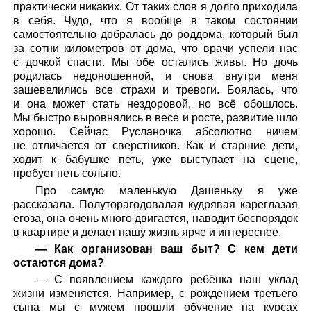
практически никаких. От таких слов я долго приходила
в себя. Чудо, что я вообще в таком состоянии
самостоятельно добралась до роддома, который был
за сотни километров от дома, что врачи успели нас
с дочкой спасти. Мы обе остались живы. Но дочь
родилась недоношенной, и снова внутри меня
зашевелились все страхи и тревоги. Боялась, что
и она может стать нездоровой, но всё обошлось.
Мы быстро выровнялись в весе и росте, развитие шло
хорошо. Сейчас Русланочка абсолютно ничем
не отличается от сверстников. Как и старшие дети,
ходит к бабушке петь, уже выступает на сцене,
пробует петь сольно.
Про самую маленькую Дашеньку я уже
рассказала. Полуторагодовалая кудрявая кареглазая
егоза, она очень много двигается, наводит беспорядок
в квартире и делает нашу жизнь ярче и интереснее.
— Как организован ваш быт? С кем дети
остаются дома?
— С появлением каждого ребёнка наш уклад
жизни изменяется. Например, с рождением третьего
сына мы с мужем прошли обучение на курсах