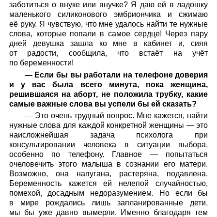
заботиться о внуке или внучке? Я даю ей в ладошку
маленького силиконового эмбриончика и сжимаю
её руку. Я чувствую, что мне удалось найти те нужные
слова, которые попали в самое сердце! Через пару
дней девушка зашла ко мне в кабинет и, сияя
от радости, сообщила, что встаёт на учёт
по беременности!
— Если бы вы работали на телефоне доверия
и у вас была всего минута, пока женщина,
решившаяся на аборт, не положила трубку, какие
самые важные слова вы успели бы ей сказать?
— Это очень трудный вопрос. Мне кажется, найти
нужные слова для каждой конкретной женщины — это
наисложнейшая задача психолога при
консультировании человека в ситуации выбора,
особенно по телефону. Главное — попытаться
очеловечить этого малыша в сознании его матери.
Возможно, она напугана, растеряна, подавлена.
Беременность кажется ей нелепой случайностью,
помехой, досадным недоразумением. Но если бы
в мире рождались лишь запланированные дети,
мы бы уже давно вымерли. Именно благодаря тем