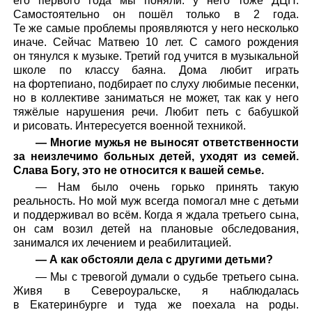
его первого года мы поняли: у него тоже ДЦП.
Самостоятельно он пошёл только в 2 года.
Те же самые проблемы проявляются у него несколько
иначе. Сейчас Матвею 10 лет. С самого рождения
он тянулся к музыке. Третий год учится в музыкальной
школе по классу баяна. Дома любит играть
на фортепиано, подбирает по слуху любимые песенки,
но в коллективе заниматься не может, так как у него
тяжёлые нарушения речи. Любит петь с бабушкой
и рисовать. Интересуется военной техникой.
— Многие мужья не выносят ответственности
за неизлечимо больных детей, уходят из семей.
Слава Богу, это не относится к вашей семье.
— Нам было очень горько принять такую
реальность. Но мой муж всегда помогал мне с детьми
и поддерживал во всём. Когда я ждала третьего сына,
он сам возил детей на плановые обследования,
занимался их лечением и реабилитацией.
— А как обстояли дела с другими детьми?
— Мы с тревогой думали о судьбе третьего сына.
Живя в Североуральске, я наблюдалась
в Екатеринбурге и туда же поехала на роды.