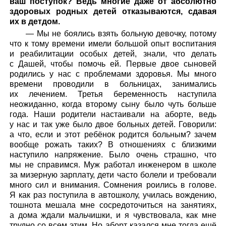
ваш поступок? Ведь многие даже от абсолютно
здоровых родных детей отказываются, сдавая
их в детдом.
— Мы не боялись взять больную девочку, потому
что к тому времени имели большой опыт воспитания
и реабилитации особых детей, знали, что делать
с Дашей, чтобы помочь ей. Первые двое сыновей
родились у нас с проблемами здоровья. Мы много
времени проводили в больницах, занимались
их лечением. Третья беременность наступила
неожиданно, когда второму сыну было чуть больше
года. Наши родители настаивали на аборте, ведь
у нас и так уже было двое больных детей. Говорили:
а что, если и этот ребёнок родится больным? зачем
вообще рожать таких? В отношениях с близкими
наступило напряжение. Было очень страшно, что
мы не справимся. Муж работал инженером в школе
за мизерную зарплату, дети часто болели и требовали
много сил и внимания. Сомнения роились в голове.
Я как раз поступила в автошколу, училась вождению,
тошнота мешала мне сосредоточиться на занятиях,
а дома ждали мальчишки, и я чувствовала, как мне
трудно со всем этим. Но аборт казался мне тогда ещё