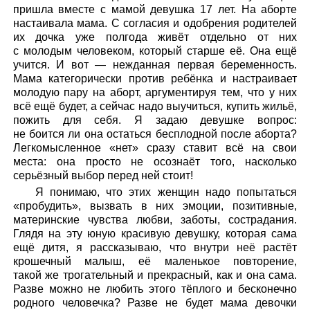
пришла вместе с мамой девушка 17 лет. На аборте
настаивала мама. С согласия и одобрения родителей
их дочка уже полгода живёт отдельно от них
с молодым человеком, который старше её. Она ещё
учится. И вот — нежданная первая беременность.
Мама категорически против ребёнка и настраивает
молодую пару на аборт, аргументируя тем, что у них
всё ещё будет, а сейчас надо выучиться, купить жильё,
пожить для себя. Я задаю девушке вопрос:
не боится ли она остаться бесплодной после аборта?
Легкомысленное «нет» сразу ставит всё на свои
места: она просто не осознаёт того, насколько
серьёзный выбор перед ней стоит!
Я понимаю, что этих женщин надо попытаться
«пробудить», вызвать в них эмоции, позитивные,
материнские чувства любви, заботы, сострадания.
Глядя на эту юную красивую девушку, которая сама
ещё дитя, я рассказываю, что внутри неё растёт
крошечный малыш, её маленькое повторение,
такой же трогательный и прекрасный, как и она сама.
Разве можно не любить этого тёплого и бесконечно
родного человечка? Разве не будет мама девочки