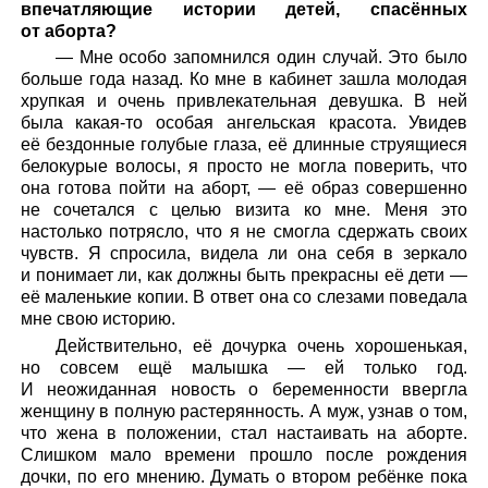
впечатляющие истории детей, спасённых
от аборта?
— Мне особо запомнился один случай. Это было
больше года назад. Ко мне в кабинет зашла молодая
хрупкая и очень привлекательная девушка. В ней
была какая-то особая ангельская красота. Увидев
её бездонные голубые глаза, её длинные струящиеся
белокурые волосы, я просто не могла поверить, что
она готова пойти на аборт, — её образ совершенно
не сочетался с целью визита ко мне. Меня это
настолько потрясло, что я не смогла сдержать своих
чувств. Я спросила, видела ли она себя в зеркало
и понимает ли, как должны быть прекрасны её дети —
её маленькие копии. В ответ она со слезами поведала
мне свою историю.
Действительно, её дочурка очень хорошенькая,
но совсем ещё малышка — ей только год.
И неожиданная новость о беременности ввергла
женщину в полную растерянность. А муж, узнав о том,
что жена в положении, стал настаивать на аборте.
Слишком мало времени прошло после рождения
дочки, по его мнению. Думать о втором ребёнке пока