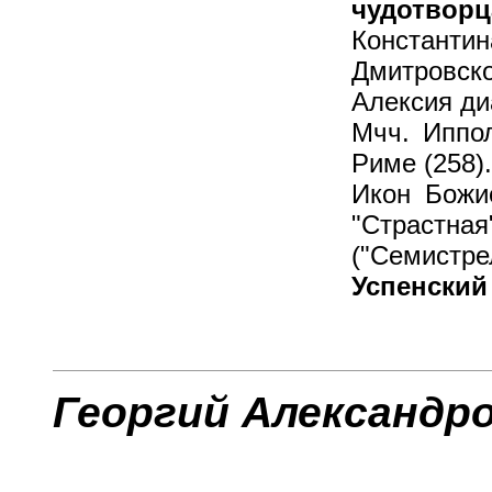
чудотворц
Константи
Дмитровск
Алексия диа
Мчч. Иппол
Риме (258).
Икон Божи
"Страстна
("Семистрел
Успенский 
Георгий Александр