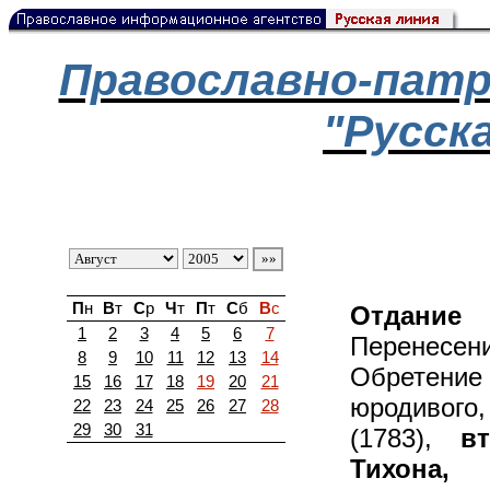
Православно-патр
"Русск
П
н
В
т
С
р
Ч
т
П
т
С
б
В
с
Отдание 
1
2
3
4
5
6
7
Перенесени
8
9
10
11
12
13
14
Обретени
15
16
17
18
19
20
21
юродивого
22
23
24
25
26
27
28
29
30
31
(1783),
в
Тихона,