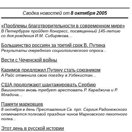
Сводка новостей от
8 октября 2005
«Проблемы благотворительности в современном мире»
В Петербурге пройдет Конгресс, посвященный 145-летию
со дня рождения И.М. Сибирякова...
Большинство россиян за третий срок В. Путина
Результаты очередного социологического опроса...
Вести с Чеченской войны
Каримов предложил Путину стать союзником
А Райс отменила свою поездку в Узбекистан...
США продолжают шантажировать Сербию
Вашингтон вновь требует арестовать Р. Караджича и Р.
Младича...
Памяти марковцев
8 октября в день Преставления Св. прп. Сергия Радонежского
отмечается полковой праздник чинов Марковского пехотного
полка...
Этот день в русской истории