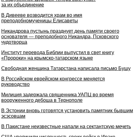
за их объединение
В Дивееве возводится храм во имя
преподобномученицы Елисаветы
Никандрова пустынь празднует день памяти своего
основателя — преподобного Никандра, Псковского
чудотворца
Институт перевода Библии выпустил в свет книгу
«Пророки» на крымско-татарском языке
Свободная женщина Татарстана написала письмо Бушу
В Российском еврейском конгрессе меняется
руководство
Милиция задержала священника УАПЦ во время
вооруженного дебоша в Тернополе
В Эстонии вновь готовятся установить памятник бывшим
эсэсовцам
В Пакистане неизвестные напали на сектантскую мечеть
США увеличили численность своих войск в Ираке