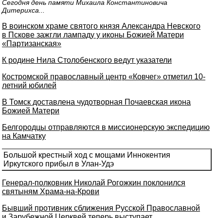
Сегодня день памяти Михаила Константиновича
Дитерихса...
В воинском храме святого князя Александра Невского
в Пскове зажгли лампаду у иконы Божией Матери
«Партизанская»
К родине Нила Столобенского ведут указатели
Костромской православный центр «Ковчег» отметил 10-
летний юбилей
В Томск доставлена чудотворная Почаевская икона
Божией Матери
Белгородцы отправляются в миссионерскую экспедицию
на Камчатку
Большой крестный ход с мощами Иннокентия
Иркутского прибыл в Улан-Удэ
Генерал-полковник Николай Рогожкин поклонился
святыням Храма-на-Крови
Бывший противник сближения Русской Православной
и Зарубежной Церквей теперь выступает