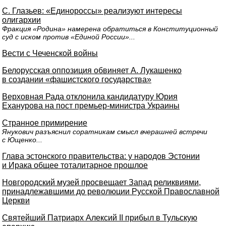
С. Глазьев: «Единороссы» реализуют интересы
олигархии
Фракция «Родина» намерена обратиться в Конституционный
суд с иском против «Единой России»...
Вести с Чеченской войны
Белорусская оппозиция обвиняет А. Лукашенко
в создании «фашистского государства»
Верховная Рада отклонила кандидатуру Юрия
Еханурова на пост премьер-министра Украины
Странное примирение
Янукович разъяснил соратникам смысл вчерашней встречи
с Ющенко...
Глава эстонского правительства: у народов Эстонии
и Ирака общее тоталитарное прошлое
Новгородский музей просвещает Запад реликвиями,
принадлежавшими до революции Русской Православной
Церкви
Святейший Патриарх Алексий II прибыл в Тульскую