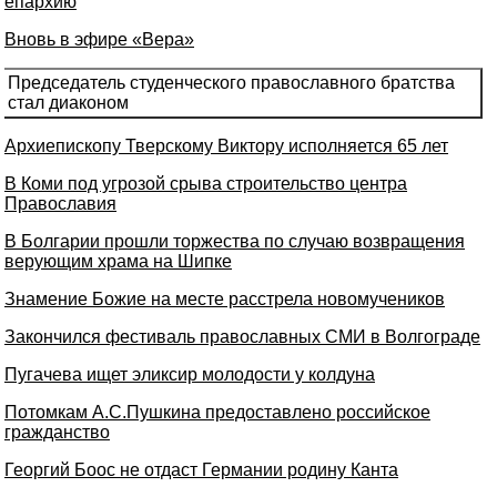
епархию
Вновь в эфире «Вера»
Председатель студенческого православного братства
стал диаконом
Архиепископу Тверскому Виктору исполняется 65 лет
В Коми под угрозой срыва строительство центра
Православия
В Болгарии прошли торжества по случаю возвращения
верующим храма на Шипке
Знамение Божие на месте расстрела новомучеников
Закончился фестиваль православных СМИ в Волгограде
Пугачева ищет эликсир молодости у колдуна
Потомкам А.С.Пушкина предоставлено российское
гражданство
Георгий Боос не отдаст Германии родину Канта