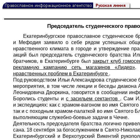
Председатель студенческого право
Екатеринбургское православное студенческое б
и Мефодия заявило о себе рядом успешных обще
нравственного климата в городе и утверждение пр
акций был председатель студенческого братства Ил
братчиков, в Екатеринбурге был
закрыт клуб гомосе
рекламную кампанию сеть магазинов «Лидер»
.
нравственных проблем в Екатеринбурге
.
Под руководством Ильи Александрова студенческое 
мероприятия, в том числе лекции и беседы диакона 
Леонидовича Дворкина, говорится в сообщении инфо
Боролись студенты и
с засильем сектантов
. Сам И
и экспедициях: как с храмом-вагоном во имя Святого
так и с походным храмом-палаткой во имя Святого Б
выполняющим служебно-боевые задачи в Чечне.
Деятельность председателя братства логично привел
сана. 18 сентября за богослужением в Свято-Никол
Екатеринбургский и Верхотурский Викентий рукопо