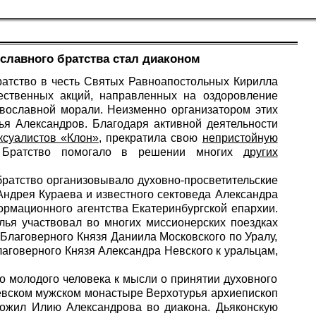
славного братства стал диаконом
ратство в честь Святых Равноапостольных Кирилла
ственных акций, направленных на оздоровление
авославной морали. Неизменно организатором этих
ья Александров. Благодаря активной деятельности
ксуалистов «Клон»
, прекратила свою
непристойную
 Братство помогало в решении многих
других
братство организовывало духовно-просветительские
Андрея Кураева и известного сектоведа Александра
рмационного агентства Екатеринбургской епархии.
лья участвовал во многих миссионерских поездках
 Благоверного Князя Даниила Московского по Уралу,
лаговерного Князя Александра Невского к уральцам,
о молодого человека к мысли о принятии духовного
аевском мужском монастыре Верхотурья архиепископ
ложил Илию Александрова во диакона. Дьяконскую