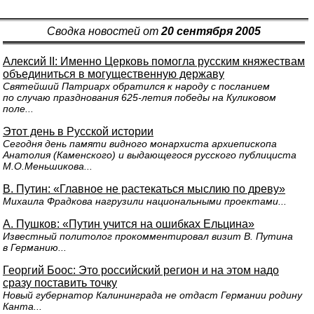
Сводка новостей от
20 сентября 2005
Алексий II: Именно Церковь помогла русским княжествам
объединиться в могущественную державу
Святейший Патриарх обратился к народу с посланием
по случаю празднования 625-летия победы на Куликовом
поле...
Этот день в Русской истории
Сегодня день памяти видного монархиста архиепископа
Анатолия (Каменского) и выдающегося русского публициста
М.О.Меньшикова...
В. Путин: «Главное не растекаться мыслию по древу»
Михаила Фрадкова нагрузили национальными проектами...
А. Пушков: «Путин учится на ошибках Ельцина»
Известный политолог прокомментировал визит В. Путина
в Германию...
Георгий Боос: Это российский регион и на этом надо
сразу поставить точку
Новый губернатор Калининграда не отдаст Германии родину
Канта...