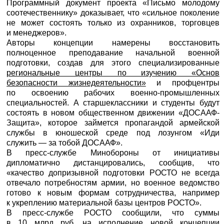
Программный документ проекта «Письмо молодому
соотечественнику» доказывает, что «сильное поколение
не может состоять только из охранников, торговцев
и менеджеров».
Авторы концепции намерены восстановить
полноценное преподавание начальной военной
подготовки, создав для этого специализированные
региональные центры по изучению «Основ
безопасности жизнедеятельности»
и профцентры
по освоению рабочих военно-промышленных
специальностей. А старшеклассники и студенты будут
состоять в новом общественном движении «ДОСААФ-
Защита», которое займется пропагандой армейской
службы в юношеской среде под лозунгом «Иди
служить — за тобой ДОСААФ».
В пресс-службе Минобороны от инициативы
дипломатично дистанцировались, сообщив, что
«качество допризывной подготовки РОСТО не всегда
отвечало потребностям армии, но военное ведомство
готово к новым формам сотрудничества, например
к укреплению материальной базы центров РОСТО».
В пресс-службе РОСТО сообщили, что суммы
в 10 млрд руб. на исполнение новой концепции