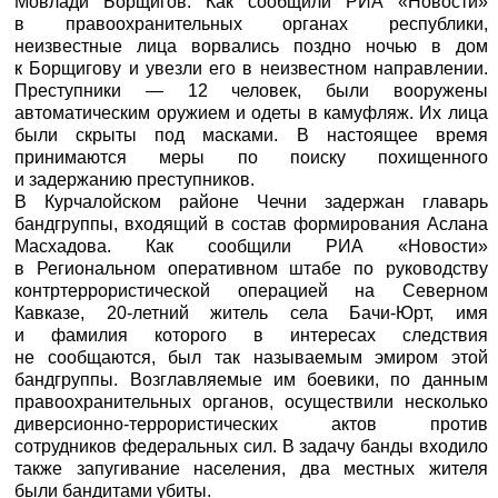
Мовлади Борщигов. Как сообщили
РИА «Новости»
в правоохранительных органах республики,
неизвестные лица ворвались поздно ночью в дом
к Борщигову и увезли его в неизвестном направлении.
Преступники — 12 человек, были вооружены
автоматическим оружием и одеты в камуфляж. Их лица
были скрыты под масками. В настоящее время
принимаются меры по поиску похищенного
и задержанию преступников.
В Курчалойском районе Чечни задержан главарь
бандгруппы, входящий в состав формирования Аслана
Масхадова. Как сообщили
РИА «Новости»
в Региональном оперативном штабе по руководству
контртеррористической операцией на Северном
Кавказе, 20-летний житель села Бачи-Юрт, имя
и фамилия которого в интересах следствия
не сообщаются, был так называемым эмиром этой
бандгруппы. Возглавляемые им боевики, по данным
правоохранительных органов, осуществили несколько
диверсионно-террористических актов против
сотрудников федеральных сил. В задачу банды входило
также запугивание населения, два местных жителя
были бандитами убиты.