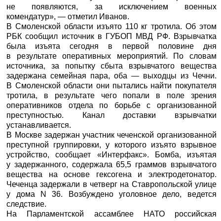
не появляются, за исключением военных
комендатур», — отметил Иванов.
В Смоленской области изъято 110 кг тротила. Об этом
РБК
сообщил источник в ГУБОП МВД РФ. Взрывчатка
была изъята сегодня в первой половине дня
в результате оперативных мероприятий. По словам
источника, за попытку сбыта взрывчатого вещества
задержана семейная пара, оба — выходцы из Чечни.
В Смоленской области они пытались найти покупателя
тротила, в результате чего попали в поле зрения
оперативников отдела по борьбе с организованной
преступностью. Канал доставки взрывчатки
устанавливается.
В Москве задержан участник чеченской организованной
преступной группировки, у которого изъято взрывное
устройство, сообщает «
Интерфакс
». Бомба, изъятая
у задержанного, содержала 65,5 граммов взрывчатого
вещества на основе гексогена и электродетонатор.
Чеченца задержали в четверг на Ставропольской улице
у дома N 36. Возбуждено уголовное дело, ведется
следствие.
На Парламентской ассамблее НАТО российская