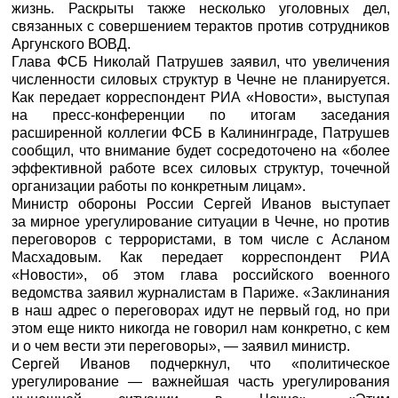
жизнь. Раскрыты также несколько уголовных дел,
связанных с совершением терактов против сотрудников
Аргунского ВОВД.
Глава ФСБ Николай Патрушев заявил, что увеличения
численности силовых структур в Чечне не планируется.
Как передает корреспондент
РИА «Новости»,
выступая
на пресс-конференции по итогам заседания
расширенной коллегии ФСБ в Калининграде, Патрушев
сообщил, что внимание будет сосредоточено на «более
эффективной работе всех силовых структур, точечной
организации работы по конкретным лицам».
Министр обороны России Сергей Иванов выступает
за мирное урегулирование ситуации в Чечне, но против
переговоров с террористами, в том числе с Асланом
Масхадовым. Как передает корреспондент
РИА
«Новости»,
об этом глава российского военного
ведомства заявил журналистам в Париже. «Заклинания
в наш адрес о переговорах идут не первый год, но при
этом еще никто никогда не говорил нам конкретно, с кем
и о чем вести эти переговоры», — заявил министр.
Сергей Иванов подчеркнул, что «политическое
урегулирование — важнейшая часть урегулирования