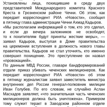
Установлены лица, похищившие в среду двух
представителей Международного комитета Красного
Креста в Грозненском районе Чечни. Об этом, как
передает корреспондент
РИА «Новости»,
сообщил
в пятницу глава администрации Чечни Ахмад Кадыров.
«Мы располагаем информацией о том, кто это сделал,
и если до вечера заложников не освободят,
то к похитителям будут приняты жесткие меры», —
заявил Кадыров, выступая в Доме правительства
на церемонии вступления в должность нового главы
правительства. Кадыров не стал уточнять, кто именно
совершил похищение. Это преступление он назвал
«провокацией».
По данным МВД России, главари бандформирований
отдали приказ убивать чеченских милиционеров. Как
передает корреспондент
РИА «Новости»
об этом
в пятницу журналистам заявил заместитель министра
внутренних дел России генерал-полковник милиции
Иван Голубев. По его словам, не случайно Аслан
Масхадов заявляет, «что значительная часть чеченских
милиционеров должна быть уничтожена». Примером
тому служит теракт в Заводском районном отделе