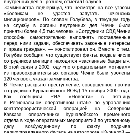
внутренних дел в Грозном, отметил Голубев.
Замминистра подчеркнул, что несмотря на все угрозы
«боевикам не удастся запугать чеченских
милиционеров». По словам Голубева, в текущем году
на службу в органы внутренних дел Чечни были
приняты более 4,5 тыс человек. «Сотрудники ОВД Чечни
способны самостоятельно выполнять поставленные
перед ними задачи, обеспечивать законные интересы
и права граждан», — констатировал он. Вместе с тем,
Голубев сообщил, что существуют факты, когда в числе
сотрудников милиции находятся «засланные бандиты».
В этой связи в 2002 году «по отрицательным мотивам»
из правоохранительных органов Чечни были уволены
120 человек, указал замминистра.
В Чечне раскрыто преступление, совершенное против
сотрудников Курчалойского ВОВД 15 ноября 2000 года.
Как сообщили
РИА «Новости»
в пятницу
в Региональном оперативном штабе по управлению
контртеррористической операцией на Северном
Кавказе, оперативники Курчалойского временного
отдела в ходе оперативных мероприятий по уголовному
делу, возбужденному по факту подрыва
радиоуправляемого фугаса на автодороге «Курчалой —