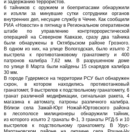
и задержанию террористов.
6 тайников с оружием и боеприпасами обнаружили
и изъяли за минувшие сутки сотрудники органов
внутренних дел, несущие службу в Чечне. Как сообщили
РИА «Новости»
в пятницу в Региональном оперативном
штабе по управлению контртеррористической
операцией на Северном Кавказе, сразу два тайника
были обнаружены в Октябрьском районе Грозного.
В одном из них, на улице Вологодская, было изъято 2
выстрела к противотанковому гранатомету и 400
патронов калибра 7,62 мм. В разрушенном доме
по улице 8 Марта были найдены 15 снарядов калибра
30 мм.
В городе Гудермесе на территории РСУ был обнаружен
схрон, в котором находились противотанковый
гранатомет, 9 выстрелов к подствольному гранатомету, 6
гранат различной модификации, сигнальная ракета, 4
магазина к автомату, патроны различного калибра.
Вблизи села Замай-Юрт Ножай-Юртовского района
в лесополосе милиционеры обнаружили тайник,
из которого изъято 2 гранаты Ф-1, 3 гранаты РГД-5 и 10
выстрелов к подствольному гранатомету. В Урус-
Мартановском районе на окраине села Рошни-Чу