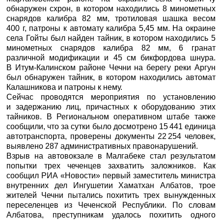
обнаружен схрон, в котором находились 8 минометных
снарядов калибра 82 мм, тротиловая шашка весом
400 г, патроны к автомату калибра 5,45 мм. На окраине
села Гойты был найден тайник, в котором находились 5
минометных снарядов калибра 82 мм, 6 гранат
различной модификации и 45 см бикфордова шнура.
В Итум-Калинском районе Чечни на берегу реки Аргун
был обнаружен тайник, в котором находились автомат
Калашникова и патроны к нему.
Сейчас проводятся мероприятия по установлению
и задержанию лиц, причастных к оборудованию этих
тайников. В Региональном оперативном штабе также
сообщили, что за сутки было досмотрено 15 441 единица
автотранспорта, проверены документы 22 254 человек,
выявлено 287 административных правонарушений.
Взрыв на автовокзале в Малгабеке стал результатом
попытки трех чеченцев захватить заложников. Как
сообщил
РИА «Новости»
первый заместитель министра
внутренних дел Ингушетии Хаматхан Албатов, трое
жителей Чечни пытались похитить трех вынужденных
переселенцев из Чеченской Республики. По словам
Албатова, преступникам удалось похитить одного