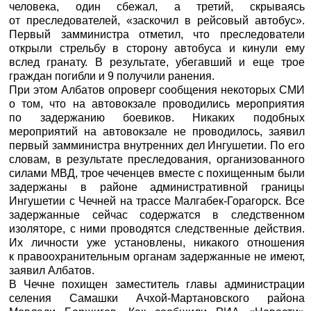
человека, один сбежал, а третий, скрываясь
от преследователей, «заскочил в рейсовый автобус».
Первый замминистра отметил, что преследователи
открыли стрельбу в сторону автобуса и кинули ему
вслед гранату. В результате, убегавший и еще трое
граждан погибли и 9 получили ранения.
При этом Албатов опроверг сообщения некоторых СМИ
о том, что на автовокзале проводились мероприятия
по задержанию боевиков. Никаких подобных
мероприятий на автовокзале не проводилось, заявил
первый замминистра внутренних дел Ингушетии. По его
словам, в результате преследования, организованного
силами МВД, трое чеченцев вместе с похищенным были
задержаны в районе административной границы
Ингушетии с Чечней на трассе Малгабек-Горагорск. Все
задержанные сейчас содержатся в следственном
изоляторе, с ними проводятся следственные действия.
Их личности уже установлены, никакого отношения
к правоохранительным органам задержанные не имеют,
заявил Албатов.
В Чечне похищен заместитель главы администрации
селения Самашки Ачхой-Мартановского района