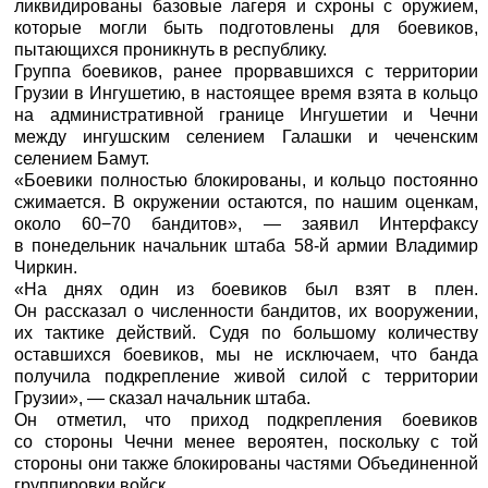
ликвидированы базовые лагеря и схроны с оружием,
которые могли быть подготовлены для боевиков,
пытающихся проникнуть в республику.
Группа боевиков, ранее прорвавшихся с территории
Грузии в Ингушетию, в настоящее время взята в кольцо
на административной границе Ингушетии и Чечни
между ингушским селением Галашки и чеченским
селением Бамут.
«Боевики полностью блокированы, и кольцо постоянно
сжимается. В окружении остаются, по нашим оценкам,
около 60−70 бандитов», — заявил
Интерфаксу
в понедельник начальник штаба 58-й армии Владимир
Чиркин.
«На днях один из боевиков был взят в плен.
Он рассказал о численности бандитов, их вооружении,
их тактике действий. Судя по большому количеству
оставшихся боевиков, мы не исключаем, что банда
получила подкрепление живой силой с территории
Грузии», — сказал начальник штаба.
Он отметил, что приход подкрепления боевиков
со стороны Чечни менее вероятен, поскольку с той
стороны они также блокированы частями Объединенной
группировки войск.