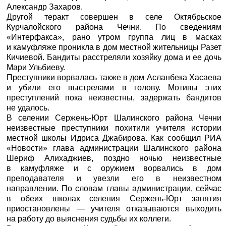
Александр Захаров.
Другой теракт совершен в селе Октябрьское
Курчалойского района Чечни. По сведениям
«
Интерфакса
», рано утром группа лиц в масках
и камуфляже проникла в дом местной жительницы Разет
Кичиевой. Бандиты расстреляли хозяйку дома и ее дочь
Мари Ульбиеву.
Преступники ворвалась также в дом Асланбека Хасаева
и убили его выстрелами в голову. Мотивы этих
преступлений пока неизвестны, задержать бандитов
не удалось.
В селении Сержень-Юрт Шалинского района Чечни
неизвестные преступники похитили учителя истории
местной школы Идриса Джабирова. Как сообщил
РИА
«Новости»
глава администрации Шалинского района
Шериф Алихаджиев, поздно ночью неизвестные
в камуфляже и с оружием ворвались в дом
преподавателя и увезли его в неизвестном
направлении. По словам главы администрации, сейчас
в обеих школах селения Сержень-Юрт занятия
приостановлены — учителя отказываются выходить
на работу до выяснения судьбы их коллеги.