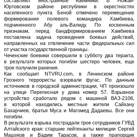
составляют иностранные наемники. В Ножай-
Юртовском районе республики в окрестностях
населенного пункта Беной отмечено перемещение
формирования полевого командира Хамбиева,
подчиненного Абу аль-Валиду. По косвенным
признакам, перед бандформированием Хамбиева
поставлена задача проведения боевых действий,
направленных на отвлечение части федеральных сил
от участка государственной границы.
Чеченские боевики совершили в субботу два теракта,
в результате которых погибли шестеро человек, еще
трое получили ранения.
Как сообщает NTVRU.com, в Ленинском районе
Грозного террористы взорвали фугас. По данным
источников в городской администрации, ЧП произошло
на улице Переписная у дома номер 57. Взрывное
устройство сработало рядом с машиной ВАЗ-2106,
в которой находились местные жители Сайхану
Бахарчиев, братья Муса и Магомед Дадаевы. Все они
погибли.
В результате взрыва пострадали трое сотрудников ГУВД
Алтайского края: старшие лейтенанты милиции Сергей
Машуков и Вадим Тарасов, а также прапорщик