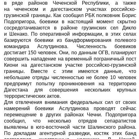
в ряде районов Чеченской Республики, а также
на чеченском и дагестанском участках российско-
грузинской границы. Как сообщил
РБК
полковник Борис
Подопригора, боевики в настоящий момент скрытно
сосредотачиваются в районе грузинских сел Дикло
и Шенако. По оперативной информации, в этих селах
базируются боевики из бандформирования полевого
командира Аслутдинова. Численность боевиков
достигает 150 человек. Они, по данным ОГВ, планируют
совершить нападение на временный пограничный пост
Киони на дагестанском участке российско-грузинской
границы. Вместе с этим имеются данные, что
небольшие отряды численностью не более 10 человек
предпримут попытку проникновения на территорию
Дагестана для совершения нескольких крупных
террористических актов.
Для отвлечения внимания федеральных сил от своих
намерений боевики Аслутдинова проводят сейчас
перемещение в других районах Чечни. Подопригора
сообщил, что несколько отрядов сепаратистов
выявлены в юго-восточной части Шалинского района.
По докладам агентурной разведки, костяк этих банд