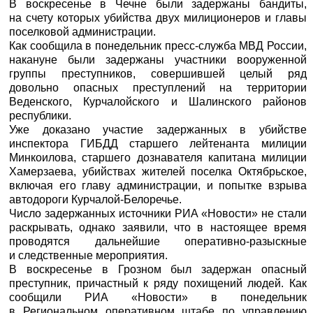
В воскресенье в Чечне были задержаны бандиты,
на счету которых убийства двух милиционеров и главы
поселковой администрации.
Как сообщила в понедельник пресс-служба МВД России,
накануне были задержаны участники вооруженной
группы преступников, совершившей целый ряд
довольно опасных преступлений на территории
Веденского, Курчалойского и Шалинского районов
республики.
Уже доказано участие задержанных в убийстве
инспектора ГИБДД старшего лейтенанта милиции
Минкоилова, старшего дознавателя капитана милиции
Хамерзаева, убийствах жителей поселка Октябрьское,
включая его главу администрации, и попытке взрыва
автодороги Курчалой-Белоречье.
Число задержанных источники
РИА «Новости»
не стали
раскрывать, однако заявили, что в настоящее время
проводятся дальнейшие оперативно-разыскные
и следственные мероприятия.
В воскресенье в Грозном был задержан опасный
преступник, причастный к ряду похищений людей. Как
сообщили
РИА «Новости»
в понедельник
в Региональном оперативном штабе по управлению