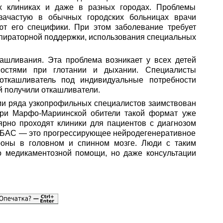
х клиниках и даже в разных городах. Проблемы
 зачастую в обычных городских больницах врачи
т его специфики. При этом заболевание требует
спираторной поддержки, использования специальных
ашливания. Эта проблема возникает у всех детей
ностями при глотании и дыхании. Специалисты
 откашливатель под индивидуальные потребности
ей получили откашливатели.
ии ряда узкопрофильных специалистов заимствован
при Марфо-Мариинской обители такой формат уже
ярно проходят клиники для пациентов с диагнозом
. БАС — это прогрессирующее нейродегенеративное
роны в головном и спинном мозге. Люди с таким
о медикаментозной помощи, но даже консультации