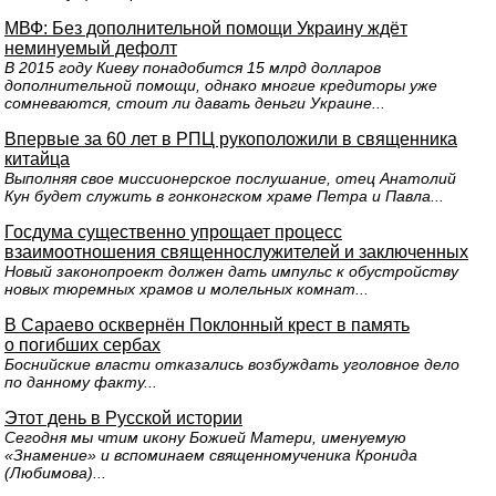
МВФ: Без дополнительной помощи Украину ждёт
неминуемый дефолт
В 2015 году Киеву понадобится 15 млрд долларов
дополнительной помощи, однако многие кредиторы уже
сомневаются, стоит ли давать деньги Украине...
Впервые за 60 лет в РПЦ рукоположили в священника
китайца
Выполняя свое миссионерское послушание, отец Анатолий
Кун будет служить в гонконгском храме Петра и Павла...
Госдума существенно упрощает процесс
взаимоотношения священнослужителей и заключенных
Новый законопроект должен дать импульс к обустройству
новых тюремных храмов и молельных комнат...
В Сараево осквернён Поклонный крест в память
о погибших сербах
Боснийские власти отказались возбуждать уголовное дело
по данному факту...
Этот день в Русской истории
Сегодня мы чтим икону Божией Матери, именуемую
«Знамение» и вспоминаем священномученика Кронида
(Любимова)...