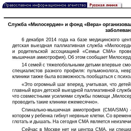
Служба «Милосердие» и фонд «Вера» организовал
заболева
6 декабря 2014 года на базе медицинского це
детская выездная паллиативная служба «Милосерд
и родительской ассоциацией «Семьи СМА» пров
мышечная амиотрофия). Об этом сообщает
Милосерд
14 семей с тяжелобольными детьми впервые смог
специалистов разного профиля: пульмонолога, невр
клиники также была возможность пообщаться с психо
«Это огромный шаг вперед, учитывая, что детей
главный врач детской выездной паллиативной служб
что совместными усилиями службы помощи „Милосер
проводить такие клиники ежемесячно».
Спинально-мышечная амиотрофия (СМA/SMA) —
котором у ребенка гибнут нервные клетки. Со времен
глотать и дышать. На сегодня СМА является неизле
Сейчас в Москве нет ни центра СМА, ни специ