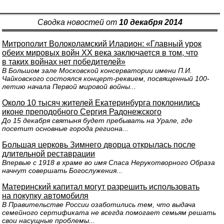
Сводка новостей от
10 декабря 2014
Митрополит Волоколамский Иларион: «Главный урок
обеих мировых войн XX века заключается в том, что
в таких войнах нет победителей»
В Большом зале Московской консерватории имени П.И.
Чайковского состоялся концерт-реквием, посвященный 100-
летию начала Первой мировой войны...
Около 10 тысяч жителей Екатеринбурга поклонились
иконе преподобного Сергия Радонежского
До 15 декабря святыня будет пребывать на Урале, где
посетит основные города региона...
Большая церковь Зимнего дворца открылась после
длительной реставрации
Впервые с 1918 в храме во имя Спаса Нерукотворного Образа
начнут совершать Богослужения...
Материнский капитал могут разрешить использовать
на покупку автомобиля
В Правительстве России озаботились тем, что выдача
семейного сертификата не всегда помогает семьям решать
свои насущные проблемы...