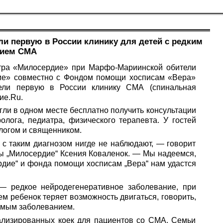
и первую в России клинику для детей с редким
нием СМА
нтра «Милосердие» при Марфо-Мариинской обители
ие» совместно с Фондом помощи хосписам «Вера»
ели первую в России клинику СМА (спинальная
ие.Ru
.
ли в одном месте бесплатно получить консультации
олога, педиатра, физического терапевта. У гостей
логом и священником.
 с таким диагнозом нигде не наблюдают, — говорит
ы „Милосердие“ Ксения Коваленок. — Мы надеемся,
дие“ и фонда помощи хосписам „Вера“ нам удастся
 редкое нейродегенеративное заболевание, при
ем ребенок теряет возможность двигаться, говорить,
чимым заболеванием.
ализированных коек для пациентов со СМА. Семьи