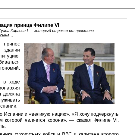
ация принца Филипе VI
Хуана Карлоса I — который отрекся от престола
у сына…
е принес
 здании
титуцию,
биваться
тономий,
, в ходе
монархия
я должна
уживать
Испании.
тво Испании и «великую нацию». «Я хочу подчеркнуть
м которой является корона», — сказал Филипе VI,
ть.
вника сухопутных войск и ВВС и капитана второго