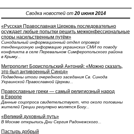
Сводка новостей от
20 июня 2014
«Русская Православная Церковь последовательно
осуждает любые попытки решить межконфессиональные
споры насильственным путём»
Синодальный информационный отдел опроверг
тенденциозную информацию украинских СМИ по поводу
конфликта в селе Перевальном Симферопольского района
в Крыму...
Митрополит Бориспольский Антоний: «Можно сказать,
это был антивоенный Синод»
Подведены итоги очередного заседания Св. Синода
Украинской Православной Церкви...
Православные греки — самый религиозный народ
в Европе
Данные соцопроса свидетельствуют, что около половины
жителей Греции регулярно молятся Богу...
«Великий духовный путь»
В Москве открылись Дни Сергия Радонежского...
Пастырь добрый