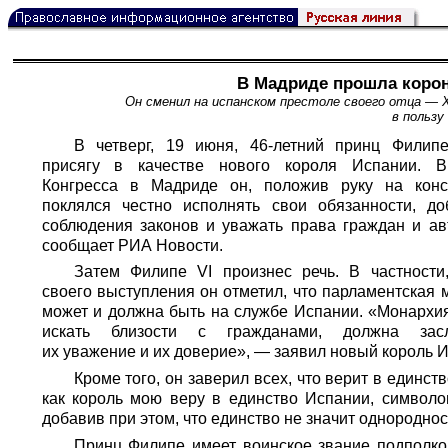
В Мадриде прошла корон
Он сменил на испанском престоле своего отца — 
в польз
В четверг, 19 июня, 46-летний принц Филип
присягу в качестве нового короля Испании. В
Конгресса в Мадриде он, положив руку на конс
поклялся честно исполнять свои обязанности, до
соблюдения законов и уважать права граждан и ав
сообщает
РИА Новости.
Затем Филипе VI произнес речь. В частности
своего выступления он отметил, что парламентская 
может и должна быть на службе Испании. «Монархи
искать близости с гражданами, должна засл
их уважение и их доверие», — заявил новый король 
Кроме того, он заверил всех, что верит в единс
как король мою веру в единство Испании, символо
добавив при этом, что единство не значит однороднос
Принц Филипе имеет воинское звание подполко