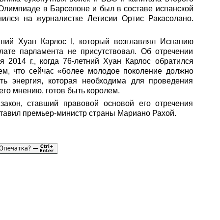
 Олимпиаде в Барселоне и был в составе испанской
нился на журналистке Летисии Ортис Ракасолано.
етний Хуан Карлос I, который возглавлял Испанию
лате парламента не присутствовал. Об отречении
 2014 г., когда 76-летний Хуан Карлос обратился
ем, что сейчас «более молодое поколение должно
ть энергия, которая необходима для проведения
его мнению, готов быть королем.
закон, ставший правовой основой его отречения
ставил премьер-министр страны Мариано Рахой.