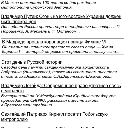
В Москве отметили 100-летия со дня рождения
митрополита Сурожского Антония...
Владимир Путин: Огонь на юго-востоке Украины должен
быть прекращен
Президент России провел вчера телефонные разговоры с П.
Порошенко, А. Меркель и Ф. Олландом...
В Мадриде прошла коронация принца Филипе VI
Он сменил на испанском престоле своего отца — Хуана
Карлоса I — который отрекся от престола в пользу сына...
Этот день в Русской истории
Сегодня день памяти священномученика архиепископа
Андроника (Никольского); также мы вспоминаем писателя
и поэта, академика, князя С.А.Ширинского-Шихматова...
Владимир Легойда: Современное право утратило связь
с моралью
Выступивший на IV Международном Юридическом Форуме
председатель СИНФО, рассказал о месте закона
в Православной традиции...
Святейший Патриарх Кирилл посетит Тобольскую
митрополию