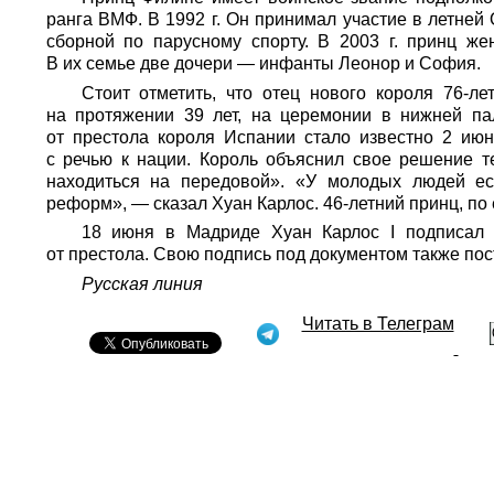
ранга ВМФ. В 1992 г. Он принимал участие в летней
сборной по парусному спорту. В 2003 г. принц же
В их семье две дочери — инфанты Леонор и София.
Стоит отметить, что отец нового короля 76-л
на протяжении 39 лет, на церемонии в нижней па
от престола короля Испании стало известно 2 июня
с речью к нации. Король объяснил свое решение т
находиться на передовой». «У молодых людей ес
реформ», — сказал Хуан Карлос. 46-летний принц, по 
18 июня в Мадриде Хуан Карлос I подписал 
от престола. Свою подпись под документом также по
Русская линия
Читать в Телеграм