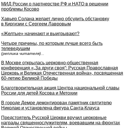
МИД России о партнерстве РФ и НАТО в решении
проблемы Косово
Хавьер Солана желает лично обсудить обстановку
в Киргизии с Сергеем Лавровым
«Желтые» начинают и выигрывают?
Четыре причины, по которым лучше всего быть
телеведущим
(реплика читателя)...
В Москве открылась церковно-общественная
конференция «„За други своя“: Русская Православная
Церковь и Великая Отечественная война», посвященная
60-летию Великой Победы
Благотворительная акция Центра национальной славы
России для детей Косова и Метохии
В городе Демре демонтирован памятник святителю
Николаю и установлена фигура Санта-Клауса
Предстоятель Русской Церкви вручил церковные
награды священнослужителям, воевавшим на фронтах
Великой Отечественной войны