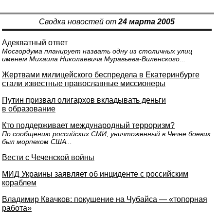
Сводка новостей от
24 марта 2005
Адекватный ответ
Мосгордума планирует назвать одну из столичных улиц
именем Михаила Николаевича Муравьева-Виленского...
Жертвами милицейского беспредела в Екатеринбурге
стали известные православные миссионеры
Путин призвал олигархов вкладывать деньги
в образование
Кто поддерживает международный терроризм?
По сообщению российских СМИ, уничтоженный в Чечне боевик
был морпехом США...
Вести с Чеченской войны
МИД Украины заявляет об инциденте с российским
кораблем
Владимир Квачков: покушение на Чубайса — «топорная
работа»