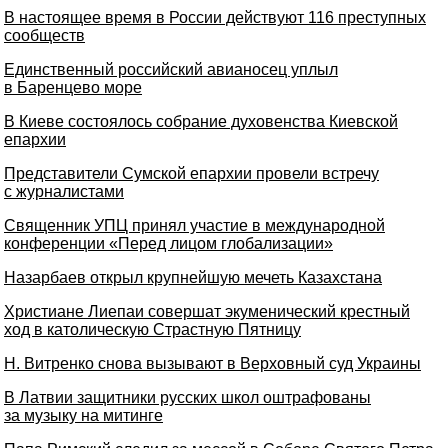
В настоящее время в России действуют 116 преступных
сообществ
Единственный российский авианосец уплыл
в Баренцево море
В Киеве состоялось собрание духовенства Киевской
епархии
Представители Сумской епархии провели встречу
с журналистами
Священник УПЦ принял участие в международной
конференции «Перед лицом глобализации»
Назарбаев открыл крупнейшую мечеть Казахстана
Христиане Лиепаи совершат экуменический крестный
ход в католическую Страстную Пятницу
Н. Витренко снова вызывают в Верховный суд Украины
В Латвии защитники русских школ оштрафованы
за музыку на митинге