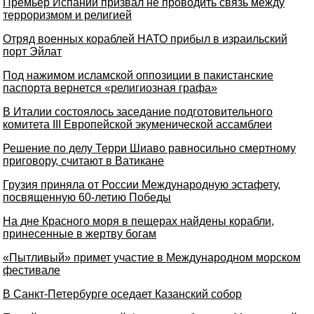
Премьер Испании призвал не проводить связь между
терроризмом и религией
Отряд военных кораблей НАТО прибыл в израильский
порт Эйлат
Под нажимом исламской оппозиции в пакистанские
паспорта вернется «религиозная графа»
В Италии состоялось заседание подготовительного
комитета III Европейской экуменической ассамблеи
Решение по делу Терри Шиаво равносильно смертному
приговору, считают в Ватикане
Грузия приняла от России Международную эстафету,
посвященную 60-летию Победы
На дне Красного моря в пещерах найдены корабли,
принесенные в жертву богам
«Пытливый» примет участие в Международном морском
фестивале
В Санкт-Петербурге оседает Казанский собор