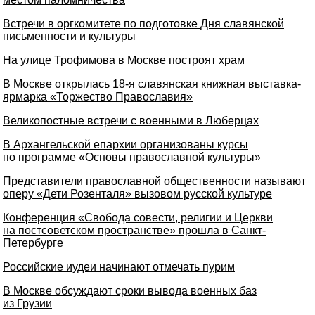
Встречи в оргкомитете по подготовке Дня славянской
письменности и культуры
На улице Трофимова в Москве построят храм
В Москве открылась 18-я славянская книжная выставка-
ярмарка «Торжество Православия»
Великопостные встречи с военными в Люберцах
В Архангельской епархии организованы курсы
по программе «Основы православной культуры»
Представители православной общественности называют
оперу «Дети Розенталя» вызовом русской культуре
Конференция «Свобода совести, религии и Церкви
на постсоветском пространстве» прошла в Санкт-
Петербурге
Российские иудеи начинают отмечать пурим
В Москве обсуждают сроки вывода военных баз
из Грузии