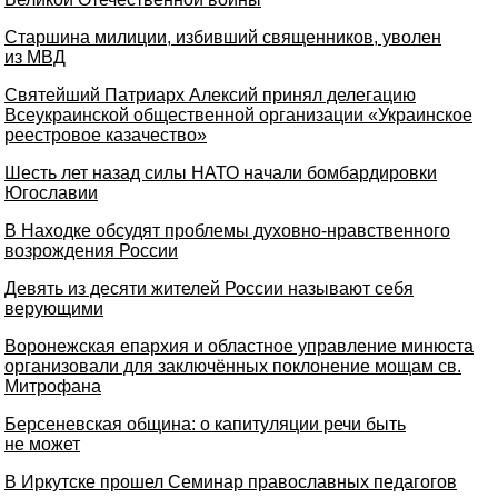
Старшина милиции, избивший священников, уволен
из МВД
Святейший Патриарх Алексий принял делегацию
Всеукраинской общественной организации «Украинское
реестровое казачество»
Шесть лет назад силы НАТО начали бомбардировки
Югославии
В Находке обсудят проблемы духовно-нравственного
возрождения России
Девять из десяти жителей России называют себя
верующими
Воронежская епархия и областное управление минюста
организовали для заключённых поклонение мощам св.
Митрофана
Берсеневская община: о капитуляции речи быть
не может
В Иркутске прошел Семинар православных педагогов