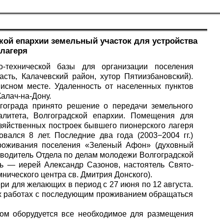
кой епархии земельный участок для устройства
 лагеря
о-технической базы для организации поселения
сть, Калачевский район, хутор Пятиизбановский).
исном месте. Удаленность от населенных пунктов
 Калач-на-Дону.
лгограда принято решение о передачи земельного
алитета, Волгоградской епархии. Помещения для
озяйственных построек бывшего пионерского лагеря
овался 8 лет. Последние два года (2003−2004 гг.)
проживания поселения «Зеленый Афон» (духовный
оводитель Отдела по делам молодежи Волгоградской
ль — иерей Александр Сазонов, настоятель Свято-
нического центра св. Дмитрия Донского).
ри для желающих в период с 27 июня по 12 августа.
х работах с последующим проживанием обращаться
ром оборудуется все необходимое для размещения