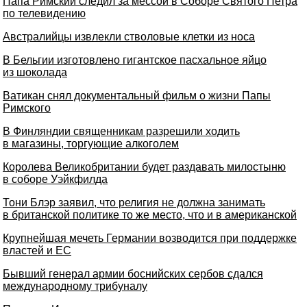
Папа Римский следил за мессой в Соборе Святого Петра
по телевидению
Австралийцы извлекли стволовые клетки из носа
В Бельгии изготовлено гигантское пасхальное яйцо
из шоколада
Ватикан снял документальный фильм о жизни Папы
Римского
В Финляндии священникам разрешили ходить
в магазины, торгующие алкоголем
Королева Великобритании будет раздавать милостыню
в соборе Уэйкфилда
Тони Блэр заявил, что религия не должна занимать
в британской политике то же место, что и в американской
Крупнейшая мечеть Германии возводится при поддержке
властей и ЕС
Бывший генерал армии боснийских сербов сдался
международному трибуналу