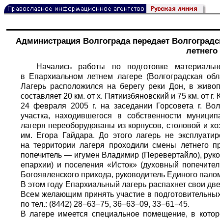
Администрация Волгограда передает Волгоградс
летнего
Начались работы по подготовке материальн
в Епархиальном летнем лагере (Волгоградская обла
Лагерь расположился на берегу реки Дон, в живоп
составляет 20 км. от х. Пятиизбяновский и 75 км. от г.
24 февраля 2005 г. на заседании Горсовета г. Во
участка, находившегося в собственности муницип
лагеря переоборудованы из корпусов, столовой и х
им. Егора Гайдара. До этого лагерь не эксплуатир
на территории лагеря проходили смены летнего 
попечитель — игумен Владимир (Перевертайло), рук
епархии) и поселения «Исток» (духовный попечите
Богоявленского прихода, руководитель Единого палом
В этом году Епархиальный лагерь распахнет свои две
Всем желающим принять участие в подготовительны
по тел.: (8442) 28−63−75, 36−63−09, 33−61−45.
В лагере имеется специальное помещение, в кото