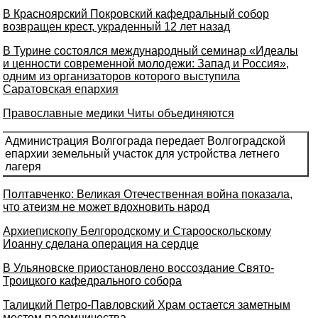
В Красноярский Покровский кафедральный собор
возвращен крест, украденный 12 лет назад
В Турине состоялся международный семинар «Идеалы
и ценности современной молодежи: Запад и Россия»,
одним из организаторов которого выступила
Саратовская епархия
Православные медики Читы объединяются
Администрация Волгограда передает Волгоградской
епархии земельный участок для устройства летнего
лагеря
Полтавченко: Великая Отечественная война показала,
что атеизм не может вдохновить народ
Архиепископу Белгородскому и Старооскольскому
Иоанну сделана операция на сердце
В Ульяновске приостановлено воссоздание Свято-
Троицкого кафедрального собора
Талицкий Петро-Павловский Храм остается заметным
местом паломничества