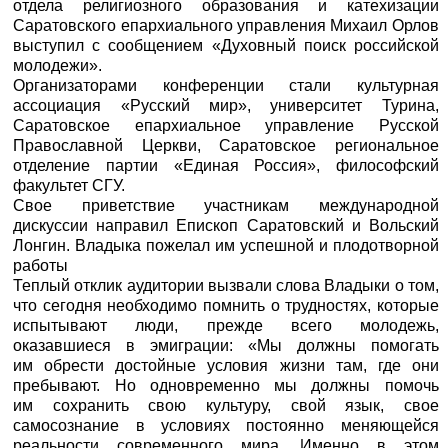
отдела религиозного образования и катехизации
Саратовского епархиального управления Михаил Орлов
выступил с сообщением «Духовный поиск российской
молодежи».
Организаторами конференции стали культурная
ассоциация «Русский мир», университет Турина,
Саратовское епархиальное управление Русской
Православной Церкви, Саратовское региональное
отделение партии «Единая Россия», философский
факультет СГУ.
Свое приветствие участникам международной
дискуссии направил Епископ Саратовский и Вольский
Лонгин. Владыка пожелал им успешной и плодотворной
работы
Теплый отклик аудитории вызвали слова Владыки о том,
что сегодня необходимо помнить о трудностях, которые
испытывают люди, прежде всего молодежь,
оказавшиеся в эмиграции: «Мы должны помогать
им обрести достойные условия жизни там, где они
пребывают. Но одновременно мы должны помочь
им сохранить свою культуру, свой язык, свое
самосознание в условиях постоянно меняющейся
реальности современного мира. Именно в этом