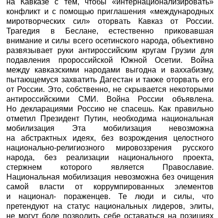
на Кавказе с тем, чтобы «интернационализировать»
конфликт и с помощью приглашения «международных
миротворческих сил» оторвать Кавказ от России.
Трагедия в Беслане, естественно приковавшая
внимание и силы всего осетинского народа, объективно
развязывает руки антироссийским кругам Грузии для
подавления пророссийской Южной Осетии. Война
между кавказскими народами выгодна и ваххабизму,
пытающемуся захватить Дагестан и также оторвать его
от России. Это, собственно, не скрывается некоторыми
антироссийскими СМИ. Война России объявлена.
Но декларациями Россию не спасешь. Как правильно
отметил Президент Путин, необходима национальная
мобилизация Эта мобилизация невозможна
на абстрактных идеях, без возрождения целостного
национально-религиозного мировоззрения русского
народа, без реализации национального проекта,
стержнем которого является Православие.
Национальная мобилизация невозможна без очищения
самой власти от коррумпированных элементов
и национал- пораженцев. Те люди и силы, что
претендуют на статус национальных лидеров, элиты,
не могут боле позволить себе оставаться на позициях