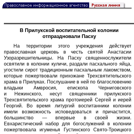
В Прилукской воспитательной колонии
отпраздновали Пасху
На территории этого учреждения действует
православная церковь в честь святой Анастасии
Узоразрешительницы. На Пасху священнослужители
освятили в колонии куличи, раздали пасхального яйца,
угостили сирот традиционным пасхальным лакомством,
которые пожертвовали прихожане Трехсвятительского
храма в Прилуках. Послушание в ней по благословению
владыки Амвросия, епископа Черниговского
и Нежинского, несут священники прилукского
Трехсвятительского храма протоиерей Сергей и иерей
Георгий. Во время литургий воспитанники колонии
имели возможность исповедоваться и причастится,
большинство — впервые в своей жизни.
Евхаристический набор для богослужений в колонии
пожертвовала игуменья Густинского Свято-Троицкого