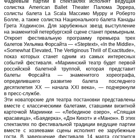
Фадеевым партии в спектаклях исполнят ведущая
солистка American Ballet Theater Палома Эррера,
солисты балета La Scala Массимо Мурру и Роберто
Болле, а также солистка Национального балета Канады
Грета Ходкинсон. Для зарубежных звезд выступление
на знаменитой петербургской сцене станет премьерным.
Откроет фестивальную программу премьера трех
балетов Уильяма Форсайта — «Steptext», «In the Middle»,
«Somewhat Elevated, The Vertiginous Thrill of Exactitude»,
показ которых станет одним из самых интересных
событий фестиваля. «Мариинский театр будет первой
российской балетной труппой, которая представит
балеты Форсайта — знаменитого хореографа,
определившего развитие балета последнего
десятилетия ХХ — начала XXI века», — подчеркнули
в пресс-службе.
Эти новаторские для театра постановки представлены
вместе с классическими балетами, ставшими визитной
карточкой Мариинки — «Лебединое озеро», «Спящая
красавица», «Баядерка», «Дон Кихот» и «Манон». В этих
спектаклях по фестивальной традиции ведущие партии
вместе с хозяевами сцены исполнят ее зарубежные
гости. В завершение фестиваля 14 марта состоится