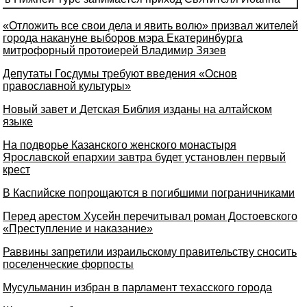
«Отложить все свои дела и явить волю» призвал жителей
города накануне выборов мэра Екатеринбурга
митрофорный протоиерей Владимир Зязев
Депутаты Госдумы требуют введения «Основ
православной культуры»
Новый завет и Детская Библия изданы на алтайском
языке
На подворье Казанского женского монастыря
Ярославской епархии завтра будет установлен первый
крест
В Каспийске попрощаются в погибшими пограничниками
Перед арестом Хусейн перечитывал роман Достоевского
«Преступление и наказание»
Раввины запретили израильскому правительству сносить
поселенческие форпосты
Мусульманин избран в парламент техасского города