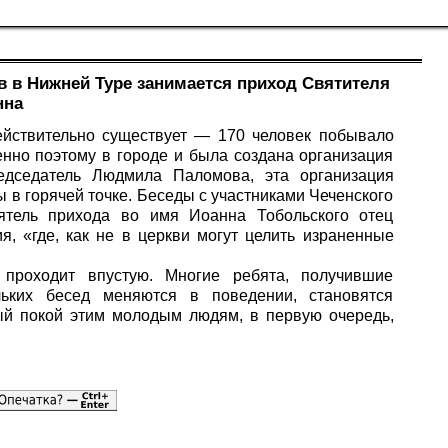
 в Нижней Туре занимается приход Святителя
нна
ействительно существует — 170 человек побывало
енно поэтому в городе и была создана организация
едседатель Людмила Паломова, эта организация
ы в горячей точке. Беседы с участниками Чеченского
ятель прихода во имя Иоанна Тобольского отец
я, «где, как не в церкви могут целить израненные
проходит впустую. Многие ребята, получившие
льких бесед меняются в поведении, становятся
й покой этим молодым людям, в первую очередь,