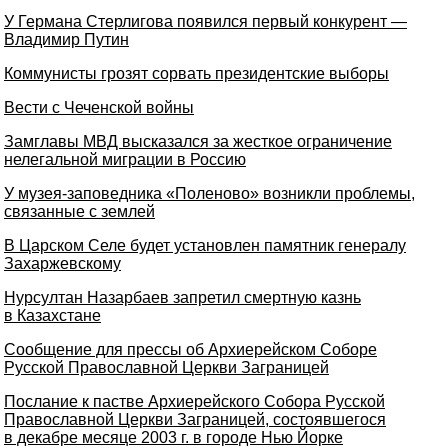
У Германа Стерлигова появился первый конкурент —
Владимир Путин
Коммунисты грозят сорвать президентские выборы
Вести с Чеченской войны
Замглавы МВД высказался за жесткое ограничение
нелегальной миграции в Россию
У музея-заповедника «Поленово» возникли проблемы,
связанные с землей
В Царском Селе будет установлен памятник генералу
Захаржевскому
Нурсултан Назарбаев запретил смертную казнь
в Казахстане
Сообщение для прессы об Архиерейском Соборе
Русской Православной Церкви Заграницей
Послание к пастве Архиерейского Собора Русской
Православной Церкви Заграницей, состоявшегося
в декабре месяце 2003 г. в городе Нью Йорке