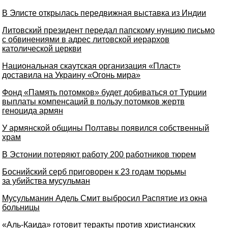
В Элисте открылась передвижная выставка из Индии
Литовский президент передал папскому нунцию письмо
с обвинениями в адрес литовской иерархов
католической церкви
Национальная скаутская организация «Пласт»
доставила на Украину «Огонь мира»
Фонд «Память потомков» будет добиваться от Турции
выплаты компенсаций в пользу потомков жертв
геноцида армян
У армянской общины Полтавы появился собственный
храм
В Эстонии потеряют работу 200 работников тюрем
Боснийский серб приговорен к 23 годам тюрьмы
за убийства мусульман
Мусульманин Адель Смит выбросил Распятие из окна
больницы
«Аль-Каида» готовит теракты против христианских