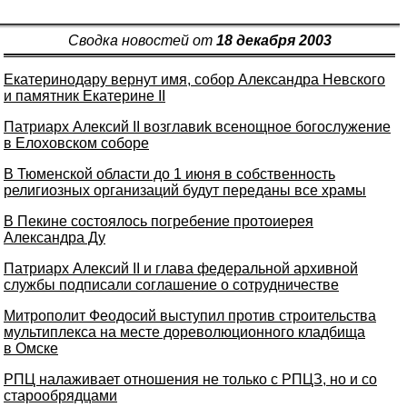
Сводка новостей от
18 декабря 2003
Екатеринодару вернут имя, собор Александра Невского
и памятник Екатерине II
Патриарх Алексий II возглавиk всенощное богослужение
в Елоховском соборе
В Тюменской области до 1 июня в собственность
религиозных организаций будут переданы все храмы
В Пекине состоялось погребение протоиерея
Александра Ду
Патриарх Алексий II и глава федеральной архивной
службы подписали соглашение о сотрудничестве
Митрополит Феодосий выступил против строительства
мультиплекса на месте дореволюционного кладбища
в Омске
РПЦ налаживает отношения не только с РПЦЗ, но и со
старообрядцами