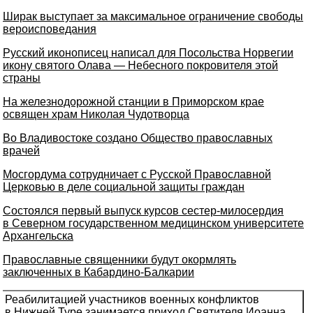
Ширак выступает за максимальное ограничение свободы
вероисповедания
Русский иконописец написал для Посольства Норвегии
икону святого Олава — Небесного покровителя этой
страны
На железнодорожной станции в Приморском крае
освящен храм Николая Чудотворца
Во Владивостоке создано Общество православных
врачей
Мосгордума сотрудничает с Русской Православной
Церковью в деле социальной защиты граждан
Состоялся первый выпуск курсов сестер-милосердия
в Северном государственном медицинском университете
Архангельска
Православные священники будут окормлять
заключенных в Кабардино-Балкарии
Реабилитацией участников военных конфликтов
в Нижней Туре занимается приход Святителя Иоанна