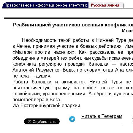
Реабилитацией участников военных конфликтов
Иоа
Необходимость такой работы в Нижней Туре д
в Чечне, принимая участие в боевых действиях. Им
«Матери против насилия». Как рассказала ее пр
объединила матерей тех ребят, чьи судьбы искалечен
конфликта регулярно проводит батюшка — насто
Анатолий Разуменко. Ведь, по словам отца Анатоли
не тела — души».
Работа батюшки и активисток Нижней Туры не 
психологическую травму на войне, после неско
спокойными, уравновешенными. А обрести душевны
помогает вера в Бога.
ИА Екатеринбургской епархии
Читать в Телеграм