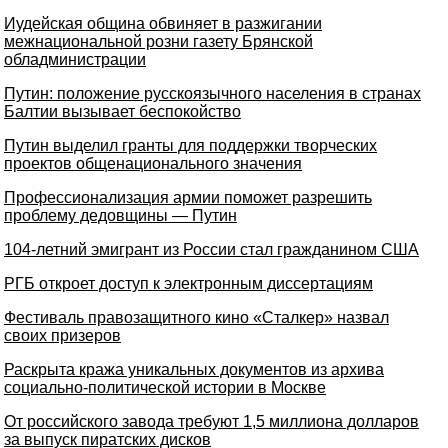
Иудейская община обвиняет в разжигании
межнациональной розни газету Брянской
обладминистрации
Путин: положение русскоязычного населения в странах
Балтии вызывает беспокойство
Путин выделил гранты для поддержки творческих
проектов общенационального значения
Профессионализация армии поможет разрешить
проблему дедовщины — Путин
104-летний эмигрант из России стал гражданином США
РГБ откроет доступ к электронным диссертациям
Фестиваль правозащитного кино «Сталкер» назвал
своих призеров
Раскрыта кража уникальных документов из архива
социально-политической истории в Москве
От российского завода требуют 1,5 миллиона долларов
за выпуск пиратских дисков