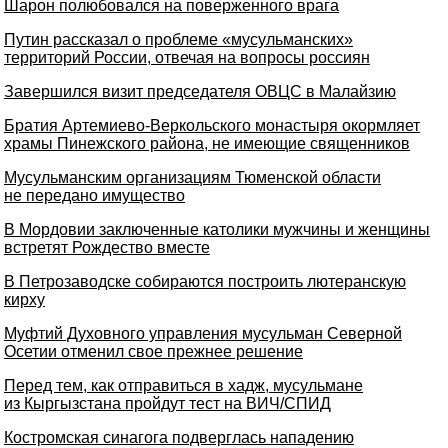
Шарон полюбовался на поверженного врага
Путин рассказал о проблеме «мусульманских»
территорий России, отвечая на вопросы россиян
Завершился визит председателя ОВЦС в Малайзию
Братия Артемиево-Веркольского монастыря окормляет
храмы Пинежского района, не имеющие священников
Мусульманским организациям Тюменской области
не передано имущество
В Мордовии заключенные католики мужчины и женщины
встретят Рождество вместе
В Петрозаводске собираются построить лютеранскую
кирху
Муфтий Духовного управления мусульман Северной
Осетии отменил свое прежнее решение
Перед тем, как отправиться в хадж, мусульмане
из Кыргызстана пройдут тест на ВИЧ/СПИД
Костромская синагога подверглась нападению