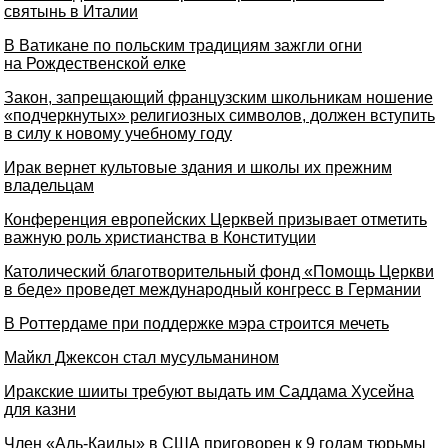
святынь в Италии
В Ватикане по польским традициям зажгли огни
на Рождественской елке
Закон, запрещающий французским школьникам ношение
«подчеркнутых» религиозных символов, должен вступить
в силу к новому учебному году
Ирак вернет культовые здания и школы их прежним
владельцам
Конференция европейских Церквей призывает отметить
важную роль христианства в Конституции
Католический благотворительный фонд «Помощь Церкви
в беде» проведет международный конгресс в Германии
В Роттердаме при поддержке мэра строится мечеть
Майкл Джексон стал мусульманином
Иракские шииты требуют выдать им Саддама Хусейна
для казни
Член «Аль-Каиды» в США приговорен к 9 годам тюрьмы