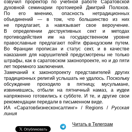
озвучил проректор по учебной работе Саратовской
духовной семинарии протоиерей Дмитрий Полохов.
По его мнению, опасность нетрадиционных
объединений — в том, что большинство из них
не предлагает, а навязывает свое вероучение.
В определении деструктивных сект и методах
противодействия им на государственном уровне
православные предлагают пойти французским путем.
Во Франции прописан и статус сект, и в качестве
наказания для нарушителей предусмотрены не только
штрафы, как в саратовском законопроекте, но и до пяти
лет тюремного заключения.
Замечаний к законопроекту представителей других
традиционных религий услышать не удалось. Поскольку
обсуждение проходило в пятницу, мусульмане,
извинившись, отбыли на пятничный намаз, а иудеи
напряженно готовились к субботе. И те, и другие свои
рекомендации передали в письменном виде.
ИА «Саратовбизнесконсалтинг» / Regions /
Русская
линия
Читать в Телеграм