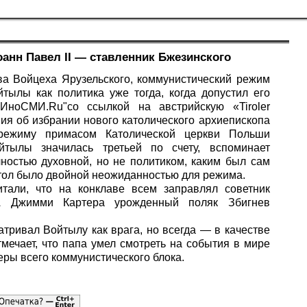
оанн Павел II — ставленник Бжезинского
ва Войцеха Ярузельского, коммунистический режим
ылы как политика уже тогда, когда допустил его
ИноСМИ.Ru"со ссылкой на австрийскую «Tiroler
ния об избрании нового католического архиепископа
 режиму примасом Католической церкви Польши
ылы значилась третьей по счету, вспоминает
чностью духовной, но не политиком, каким был сам
стол было двойной неожиданностью для режима.
итали, что на конклаве всем заправлял советник
А Джимми Картера урожденный поляк Збигнев
атривал Войтылу как врага, но всегда — в качестве
мечает, что папа умел смотреть на события в мире
еры всего коммунистического блока.