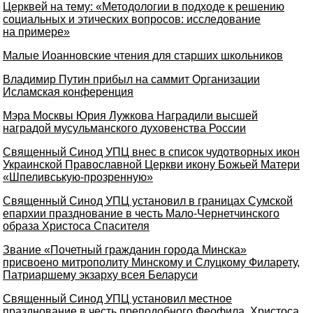
Церквей на тему: «Методологии в подходе к решению
социальных и этических вопросов: исследование
на примере»
Малые Иоанновские чтения для старших школьников
Владимир Путин прибыл на саммит Организации
Исламская конференция
Мэра Москвы Юрия Лужкова Наградили высшей
наградой мусульманского духовенства России
Священный Синод УПЦ внес в список чудотворных икон
Украинской Православной Церкви икону Божьей Матери
«Шпеливськую-прозренную»
Священный Синод УПЦ установил в границах Сумской
епархии празднование в честь Мало-Чернетчинского
образа Христоса Спасителя
Звание «Почетный гражданин города Минска»
присвоено митрополиту Минскому и Слуцкому Филарету,
Патриаршему экзарху всея Беларуси
Священный Синод УПЦ установил местное
празднование в честь преподобного Феофила, Христоса