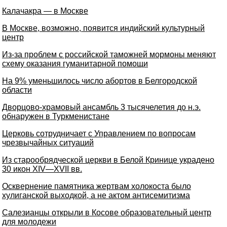
Калачакра — в Москве
В Москве, возможно, появится индийский культурный
центр
Из-за проблем с российской таможней мормоны меняют
схему оказания гуманитарной помощи
На 9% уменьшилось число абортов в Белгородской
области
Дворцово-храмовый ансамбль 3 тысячелетия до н.э.
обнаружен в Туркменистане
Церковь сотрудничает с Управлением по вопросам
чрезвычайных ситуаций
Из старообрядческой церкви в Белой Кринице украдено
30 икон XIV—XVII вв.
Осквернение памятника жертвам холокоста было
хулиганской выходкой, а не актом антисемитизма
Салезианцы открыли в Косове образовательный центр
для молодежи