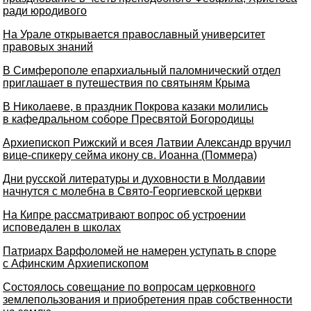
ради юродивого
На Урале открывается православный университет
правовых знаний
В Симферополе епархиальный паломнический отдел
приглашает в путешествия по святыням Крыма
В Николаеве, в праздник Покрова казаки молились
в кафедральном соборе Пресвятой Богородицы
Архиепископ Рижский и всея Латвии Александр вручил
вице-спикеру сейма икону cв. Иоанна (Поммера)
Дни русской литературы и духовности в Молдавии
начнутся с молебна в Свято-Георгиевской церкви
На Кипре рассматривают вопрос об устроении
исповедален в школах
Патриарх Варфоломей не намерен уступать в споре
с Афинским Архиепископом
Состоялось совещание по вопросам церковного
землепользования и приобретения прав собственности