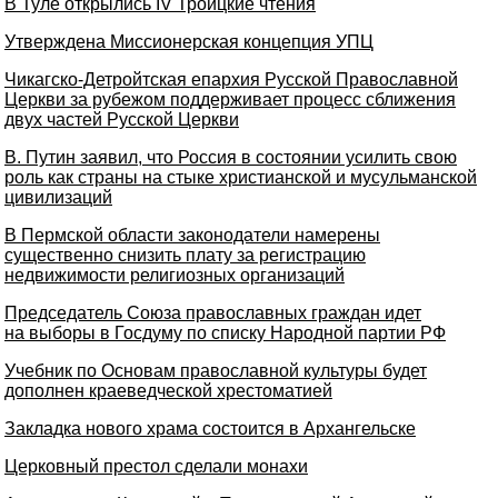
В Туле открылись IV Троицкие чтения
Утверждена Миссионерская концепция УПЦ
Чикагско-Детройтская епархия Русской Православной
Церкви за рубежом поддерживает процесс сближения
двух частей Русской Церкви
В. Путин заявил, что Россия в состоянии усилить свою
роль как страны на стыке христианской и мусульманской
цивилизаций
В Пермской области законодатели намерены
существенно снизить плату за регистрацию
недвижимости религиозных организаций
Председатель Союза православных граждан идет
на выборы в Госдуму по списку Народной партии РФ
Учебник по Основам православной культуры будет
дополнен краеведческой хрестоматией
Закладка нового храма состоится в Архангельске
Церковный престол сделали монахи