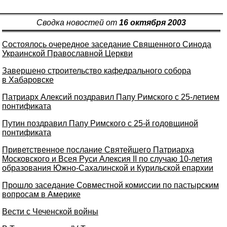
Сводка новостей от
16 октября 2003
Состоялось очередное заседание Священного Синода
Украинской Православной Церкви
Завершено строительство кафедрального собора
в Хабаровске
Патриарх Алексий поздравил Папу Римского с 25-летием
понтификата
Путин поздравил Папу Римского с 25-й годовщиной
понтификата
Приветственное послание Святейшего Патриарха
Московского и Всея Руси Алексия II по случаю 10-летия
образования Южно-Сахалинской и Курильской епархии
Прошло заседание Совместной комиссии по пастырским
вопросам в Америке
Вести с Чеченской войны