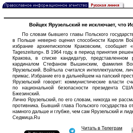
Войцех Ярузельский не исключает, что И
По словам бывшего главы Польского государст
в Польше неверно оценил способности Кароля Войт
избрание архиепископом Краковским, сообщает «
Tageszeitung». В 1964 году, в период принятия реше
Кракова, в списке кандидатур, представленном
кардиналом Стефаном Вышинским, фамилия Войт
Ярузельский. Войтыла считался интеллектуалом, ли
примас. Избрание его в дальнейшем на папский пре
Ярузельский говорит: коммунистические власти сч
по национальной безопасности президента СШ
Бжезинский.
Лично Ярузельский, по его словам, никогда не рассм
противника. Бывший глава Польского государства от
намного дальше и глубже, чем сам Ярузельский и лид
Седмица.Ru
Читать в Телеграм