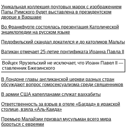
Уникальная коллекция почтовых марок с изображением
Папы Римского будет выставлена в президентском
дворце в Варшаве
Во Франкфурте состоялась презентация Католической
энциклопедии на русском языке
Педофильский скандал докатился и до католиков Мальты
Ватикан отмечает 25-летие понтификата Иоанна Павла II
Войцех Ярузельский не исключает, что Иоанн Павел II —
ставленник Бжезинского
В Лондоне главы англиканской церкви разных стран
обсуждают вопрос гомосексуализма среди священников
В армии США капелланами служат ваххабиты
Ответственность за взрыв в отеле «Багдад» в иракской
столице, взяла «Аль-Каида»
Премьер Малайзии призвал мусульман всего мира
бороться с евреями