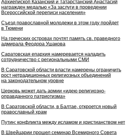
Архиепископ Казанский и Татарстанский Анастасий
награжден медалью «За заслуги в проведении
Всероссийской переписи населения»
Съезд православной молодежи в этом году пройдет
в Тюмени
На греческих островах почтят память св. праведного
адмирала Феодора Ушакова
Саратовская епархия намеревается наладить
сотрудничество с региональными СМИ
В Саратовской области власти намерены ограничить
рост нетрадиционных религиозных объединений
на законодательном уровне
Церковь может дать армии «идею религиозно-
оправданного патриотизма»
В Саратовской области, в Балтае, откроется новый
православный храм
Путин: конфликта между исламом и христианством нет
В Швейцарии прошел семинар Всемирного Совета