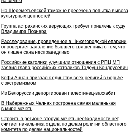
на землю
На Шереметьевской таможне пресечена попытка вывоза
культурных ценностей
Группа астраханских верующих требует привлечь к суду
Владимира Познера
Расследование, проведенное в Нижегородской епархии,
опровергает заявление бывшего священника о том, что
он лишен сана несправедливо
Российские католики улучшили отношения с РПЦ МП
заявил глава российских католиков Тадеуш Кондрусевич
Кофи Аннан призвал к единству всех религий в борьбе
с экстремизмом
Из Белоруссии депортирован палестинец-ваххабит
В Набережных Челнах построена самая маленькая
в мире мечеть
Строить в регионе вторую мечеть необходимости нет,
считает начальника отдела по делам религии областного
комитета по делам национальностей