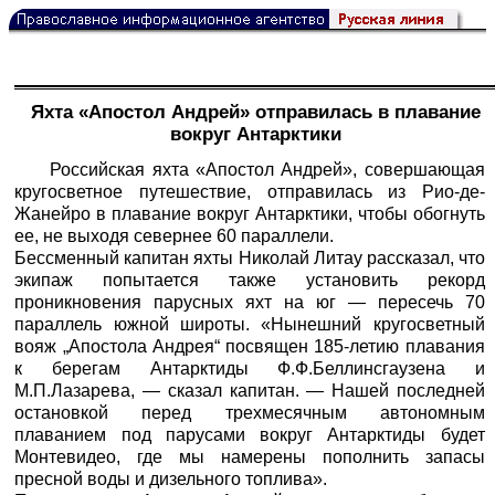
Яхта «Апостол Андрей» отправилась в плавание
вокруг Антарктики
Российская яхта «Апостол Андрей», совершающая
кругосветное путешествие, отправилась из Рио-де-
Жанейро в плавание вокруг Антарктики, чтобы обогнуть
ее, не выходя севернее 60 параллели.
Бессменный капитан яхты Николай Литау рассказал, что
экипаж попытается также установить рекорд
проникновения парусных яхт на юг — пересечь 70
параллель южной широты. «Нынешний кругосветный
вояж „Апостола Андрея“ посвящен 185-летию плавания
к берегам Антарктиды Ф.Ф.Беллинсгаузена и
М.П.Лазарева, — сказал капитан. — Нашей последней
остановкой перед трехмесячным автономным
плаванием под парусами вокруг Антарктиды будет
Монтевидео, где мы намерены пополнить запасы
пресной воды и дизельного топлива».