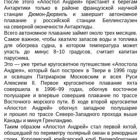
После этого «Апостол Андрей» пристанет к берегам
Антарктики только в районе французской научной
станции Дюмон-Дюрвиль и завершит автономное
плавание у российской станции Беллинсгаузен
на северной оконечности Антарктиды.
Всего автономное плавание займет около трех месяцев.
Самое важное, чтобы хватило запасов воды и топлива
для обогрева судна, в котором температура может
упасть до минус 8−10 градусов, считает капитан
парусника.
Это — уже третье кругосветное путешествие «Апостола
Андрея», который был построен в Твери в 1996 году
и освящен Патриархом Московским и всея Руси
Алексием II. Первое кругосветное плавание яхта
совершила в 1996−99 годах, обогнув восточное
полушарие и впервые совершив плавание по трассе
Восточного морского пути. В ходе второй кругосветки
«Апостол Андрей» обогнул западное полушарие
и прошел по трассе Северо-Западного прохода выше
Канады и минуя Гренландию.
Таким образом «Апостол Андрей» стал первой яхтой,
обошедшей по периметру полярный океан в рекордные
сроки. Королевский крейсерский клуб Великобритании