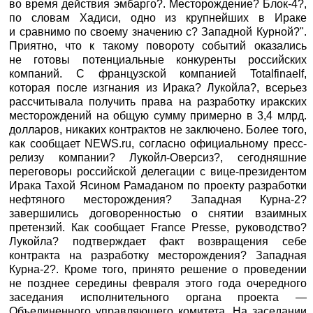
во время действия эмбарго?. Месторождение? Блок-4?,
по словам Хадиси, одно из крупнейших в Ираке
и сравнимо по своему значению с? Западной Курной?".
Приятно, что к такому повороту событий оказались
не готовы потенциальные конкуренты российских
компаний. С французской компанией Totalfinaelf,
которая после изгнания из Ирака? Лукойла?, всерьез
рассчитывала получить права на разработку иракских
месторождений на общую сумму примерно в 3,4 млрд.
долларов, никаких контрактов не заключено. Более того,
как сообщает NEWS.ru, согласно официальному пресс-
релизу компании? Лукойл-Оверсиз?, сегодняшние
переговоры российской делегации с вице-президентом
Ирака Тахой Ясином Рамаданом по проекту разработки
нефтяного месторождения? Западная Курна-2?
завершились договоренностью о снятии взаимных
претензий. Как сообщает France Presse, руководство?
Лукойла? подтверждает факт возвращения себе
контракта на разработку месторождения? Западная
Курна-2?. Кроме того, принято решение о проведении
не позднее середины февраля этого года очередного
заседания исполнительного органа проекта —
Объединенного управляющего комитета. На заседании