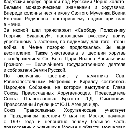
Кадетский корпус прошли под Русскими Черно-Золото-
Белыми монархическими знаменами и хоругвями.
Впереди колонны несли икону Святого Мученика Воина
Евгения Родионова, повторившему подвиг христиан
в Чечне.
За иконой шел транспарант «Свободу Полковнику
Георгию Буданову!», настоящему русскому воину
упрятанному в застенки, по видимому для того, чтобы
война в Чечне позорно продолжалась бы еще
десятилетие. Также участвовала в шествии хоругвь
с изображением Св. Блгв. Царя Иоанна Васильевича
Грозного — Величайшего государственного деятеля
и собирателя Земли Русской.
По окончанию шествия, у памятника Свв.
Равноапостольным Мефодию и Кириллу состоялось
Народное Собрание, на котором выступили: Глава
Союза Православных Хоругвеносцев, Председатель
Союза Православных Братств Л.Д. Симонович,
Православный публицист Ю.Н. Агещев и др.
Союз Православных Хоругвеносцев участвует
в Праздничном шествии 9 мая по Москве начиная
с 1997 года и непонятно почему большая часть
православных, живущих в Москве и области, молчаливо