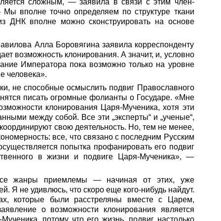
вляется сложным, — заявила в связи с этим член-
— Мы вполне точно определяем по структуре ткани
 из ДНК вполне можно сконструировать на основе
.Вавилова Алла Боровягина заявила корреспонденту
ает возможность клонирования. А значит, и, условно
ование Императора пока возможно только на уровне
е человека».
ки, не способные осмыслить подвиг Православного
ленятся писать огромные фолианты о Государе. «Мне
возможности клонирования Царя-Мученика, хотя эти
нными между собой. Все эти „эксперты“ и „ученые“,
и координируют свою деятельность. Но, тем не менее,
кономерность: все, что связано с последним Русским
 осуществляется попытка профанировать его подвиг
ственного в жизни и подвиге Царя-Мученика», —
все жанры приемлемы — начиная от этих, уже
 Я не удивлюсь, что скоро еще кого-нибудь найдут.
ах, которые были расстреляны вместе с Царем,
 заявление о возможности клонирования является
Мученика, потому что его жизнь, подвиг настолько