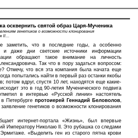
ка осквернить святой образ Царя-Мученика
явлениям генетиков о возможности клонирования
я II…
 заметить, что в последние годы, а особенно
 и даже дни светские источники информации
зации обращают такое внимание на личность
ександровича. Так что в пору задаться вопросом:
е? Отмечу, что вся эта компания была начата еще
когда попытались найти в первый раз останки якобы
 потом вдруг, спустя 10 лет, находятся еще какие-
оисходит это в год 90-летия Мученического подвига
тметил в интервью «Русской линии» настоятель
 в Петербурге
протоиерей Геннадий Беловолов
,
 заявление генетиков о возможности клонирования
бщает интернет-портала «Жизнь», был впервые
й Императору Николаю II. Это рубашка со следами
Эрмитаже. «Выделить ген из старого пятна крови