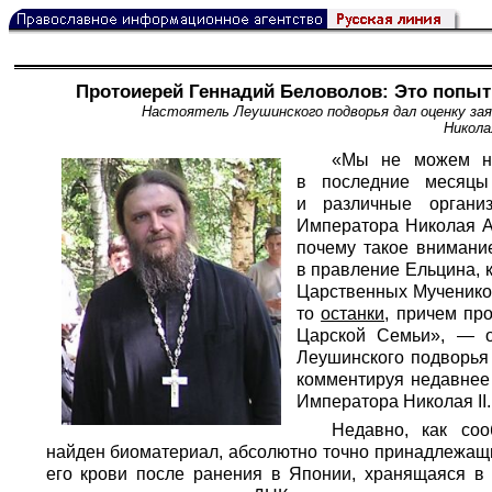
Протоиерей Геннадий Беловолов: Это попыт
Настоятель Леушинского подворья дал оценку за
Никола
«Мы не можем не
в последние месяцы
и различные органи
Императора Николая Ал
почему такое внимани
в правление Ельцина, 
Царственных Мучеников;
то
останки
, причем пр
Царской Семьи», — о
Леушинского подворья
комментируя недавнее
Императора Николая II.
Недавно, как соо
найден биоматериал, абсолютно точно принадлежащи
его крови после ранения в Японии, хранящаяся в 