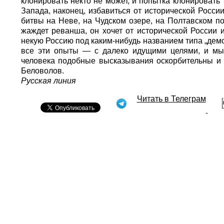
клонировать некто не может, и попытка клонировать
Запада, наконец, избавиться от исторической Росси
битвы на Неве, на Чудском озере, на Полтавском п
жаждет реванша, он хочет от исторической России и
некую Россию под каким-нибудь названием типа „дем
все эти опыты — с далеко идущими целями, и мы 
человека подобные высказывания оскорбительны и
Беловолов.
Русская линия
Читать в Телеграм