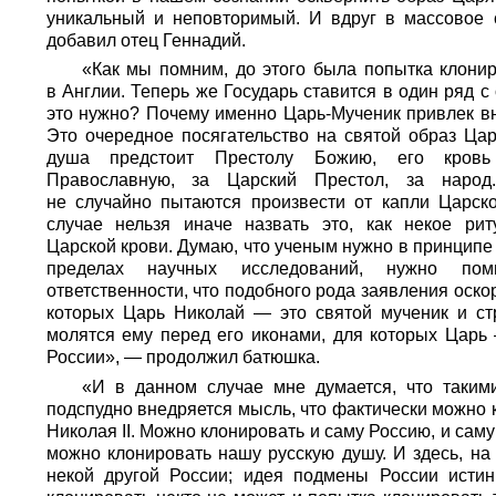
уникальный и неповторимый. И вдруг в массовое 
добавил отец Геннадий.
«Как мы помним, до этого была попытка клони
в Англии. Теперь же Государь ставится в один ряд с
это нужно? Почему именно Царь-Мученик привлек в
Это очередное посягательство на святой образ Цар
душа предстоит Престолу Божию, его кров
Православную, за Царский Престол, за народ
не случайно пытаются произвести от капли Царск
случае нельзя иначе назвать это, как некое рит
Царской крови. Думаю, что ученым нужно в принципе
пределах научных исследований, нужно по
ответственности, что подобного рода заявления оско
которых Царь Николай — это святой мученик и ст
молятся ему перед его иконами, для которых Царь
России», — продолжил батюшка.
«И в данном случае мне думается, что таким
подспудно внедряется мысль, что фактически можно 
Николая II. Можно клонировать и саму Россию, и са
можно клонировать нашу русскую душу. И здесь, на
некой другой России; идея подмены России истин