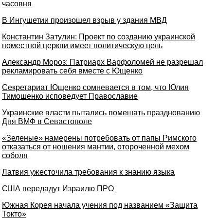
часовня
В Ингушетии произошел взрыв у здания МВД
Константин Затулин: Проект по созданию украинской
поместной церкви имеет политическую цель
Александр Мороз: Патриарх Варфоломей не разрешал
рекламировать себя вместе с Ющенко
Секретариат Ющенко сомневается в том, что Юлия
Тимошенко исповедует Православие
Украинские власти пытались помешать празднованию
Дня ВМФ в Севастополе
«Зеленые» намерены потребовать от папы Римского
отказаться от ношения мантии, отороченной мехом
соболя
Латвия ужесточила требования к знанию языка
США передадут Израилю ПРО
Южная Корея начала учения под названием «Защита
Токто»