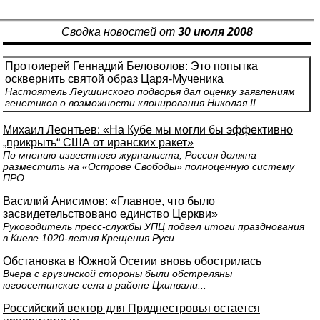
Сводка новостей от
30 июля 2008
Протоиерей Геннадий Беловолов: Это попытка
осквернить святой образ Царя-Мученика
Настоятель Леушинского подворья дал оценку заявлениям
генетиков о возможности клонирования Николая II...
Михаил Леонтьев: «На Кубе мы могли бы эффективно
„прикрыть“ США от иранских ракет»
По мнению известного журналиста, Россия должна
разместить на «Острове Свободы» полноценную систему
ПРО...
Василий Анисимов: «Главное, что было
засвидетельствовано единство Церкви»
Руководитель пресс-службы УПЦ подвел итоги празднования
в Киеве 1020-летия Крещения Руси...
Обстановка в Южной Осетии вновь обострилась
Вчера с грузинской стороны были обстреляны
югоосетинские села в районе Цхинвали...
Российский вектор для Приднестровья остается