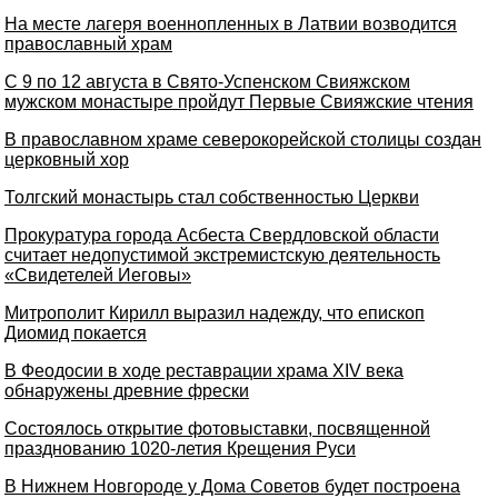
На месте лагеря военнопленных в Латвии возводится
православный храм
С 9 по 12 августа в Свято-Успенском Свияжском
мужском монастыре пройдут Первые Свияжские чтения
В православном храме северокорейской столицы создан
церковный хор
Толгский монастырь стал собственностью Церкви
Прокуратура города Асбеста Свердловской области
считает недопустимой экстремистскую деятельность
«Свидетелей Иеговы»
Митрополит Кирилл выразил надежду, что епископ
Диомид покается
В Феодосии в ходе реставрации храма XIV века
обнаружены древние фрески
Состоялось открытие фотовыставки, посвященной
празднованию 1020-летия Крещения Руси
В Нижнем Новгороде у Дома Советов будет построена