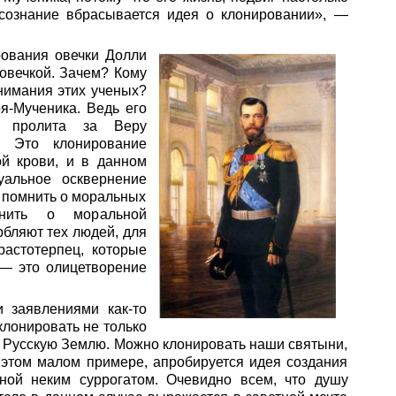
сознание вбрасывается идея о клонировании», —
рования овечки Долли
 овечкой. Зачем? Кому
нимания этих ученых?
я-Мученика. Ведь его
ь пролита за Веру
. Это клонирование
ой крови, и в данном
уальное осквернение
 помнить о моральных
мнить о моральной
рбляют тех людей, для
растотерпец, которые
 — это олицетворение
и заявлениями как-то
клонировать не только
му Русскую Землю. Можно клонировать наши святыни,
 этом малом примере, апробируется идея создания
ной неким суррогатом. Очевидно всем, что душу