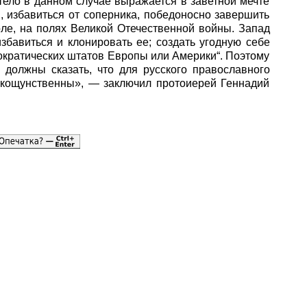
 тело в данном случае выражается в заветной мечте
и, избавиться от соперника, победоносно завершить
оле, на полях Великой Отечественной войны. Запад
збавиться и клонировать ее; создать угодную себе
ократических штатов Европы или Америки“. Поэтому
должны сказать, что для русского православного
 кощунственны», — заключил протоиерей Геннадий