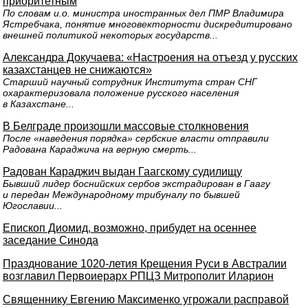
приоритетным
По словам и.о. министра иностранных дел ПМР Владимира
Ястребчака, понятие многовекторности дискредитировано
внешней политикой некоторых государств...
Александра Докучаева: «Настроения на отъезд у русских
казахстанцев не снижаются»
Старший научный сотрудник Института стран СНГ
охарактеризовала положение русского населения
в Казахстане...
В Белграде произошли массовые столкновения
После «наведения порядка» сербские власти отправили
Радована Караджича на верную смерть...
Радован Караджич выдан Гаагскому судилищу
Бывший лидер боснийских сербов экстрадирован в Гаагу
и передан Международному трибуналу по бывшей
Югославии...
Епископ Диомид, возможно, прибудет на осеннее
заседание Синода
Празднование 1020-летия Крещения Руси в Австралии
возглавил Первоиерарх РПЦЗ Митрополит Иларион
Священнику Евгению Максименко угрожали расправой