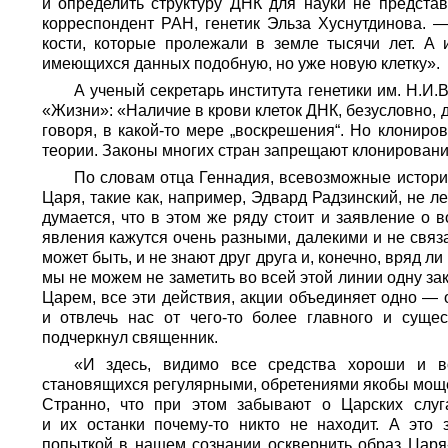
и определить структуру ДНК для науки не предста
корреспондент РАН, генетик Эльза Хуснутдинова. 
кости, которые пролежали в земле тысячи лет. А
имеющихся данных подобную, но уже новую клетку».
А ученый секретарь института генетики им. Н.И
«Жизни»: «Наличие в крови клеток ДНК, безусловно, д
говоря, в какой-то мере „воскрешения“. Но клонир
теории. Законы многих стран запрещают клонировани
По словам отца Геннадия, всевозможные истори
Царя, такие как, например, Эдвард Радзинский, не 
думается, что в этом же ряду стоит и заявление о 
явления кажутся очень разными, далекими и не связа
может быть, и не знают друг друга и, конечно, вряд л
мы не можем не заметить во всей этой линии одну за
Царем, все эти действия, акции объединяет одно —
и отвлечь нас от чего-то более главного и суще
подчеркнул священник.
«И здесь, видимо все средства хороши и 
становящихся регулярными, обретениями якобы мощей.
Странно, что при этом забывают о Царских слуг
и их останки почему-то никто не находит. А это
попыткой в нашем сознании осквернить образ Царя-