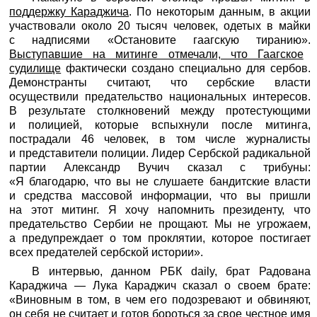
поддержку Караджича
. По некоторым данным, в акции
участвовали около 20 тысяч человек, одетых в майки
с надписями «Остановите гаагскую тиранию».
Выступавшие на митинге отмечали, что Гаагское
судилище
фактически создано специально для сербов.
Демонстранты считают, что сербские власти
осуществили предательство национальных интересов.
В результате столкновений между протестующими
и полицией, которые вспыхнули после митинга,
пострадали 46 человек, в том числе журналисты
и представители полиции. Лидер Сербской радикальной
партии Александр Вучич сказал с трибуны:
«Я благодарю, что вы не слушаете бандитские власти
и средства массовой информации, что вы пришли
на этот митинг. Я хочу напомнить президенту, что
предательство Сербии не прощают. Мы не угрожаем,
а предупреждает о том проклятии, которое постигает
всех предателей сербской истории».
В интервью, данном
РБК
daily, брат Радована
Караджича — Лука Караджич сказал о своем брате:
«Виновным в том, в чем его подозревают и обвиняют,
он себя не считает и готов бороться за свое честное имя