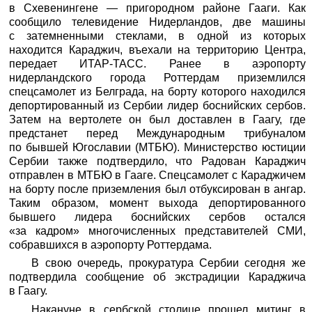
в Схевенингене — пригородном районе Гааги. Как
сообщило телевидение Нидерландов, две машины
с затемненными стеклами, в одной из которых
находится Караджич, въехали на территорию Центра,
передает
ИТАР-ТАСС
. Ранее в аэропорту
нидерландского города Роттердам приземлился
спецсамолет из Белграда, на борту которого находился
депортированный из Сербии лидер боснийских сербов.
Затем на вертолете он был доставлен в Гаагу, где
предстанет перед Международным трибуналом
по бывшей Югославии (МТБЮ). Министерство юстиции
Сербии также подтвердило, что Радован Караджич
отправлен в МТБЮ в Гааге. Спецсамолет с Караджичем
на борту после приземления был отбуксирован в ангар.
Таким образом, момент выхода депортированного
бывшего лидера боснийских сербов остался
«за кадром» многочисленных представителей СМИ,
собравшихся в аэропорту Роттердама.
В свою очередь, прокуратура Сербии сегодня же
подтвердила сообщение об экстрадиции Караджича
в Гаагу.
Накануне в сербской столице прошел митинг в