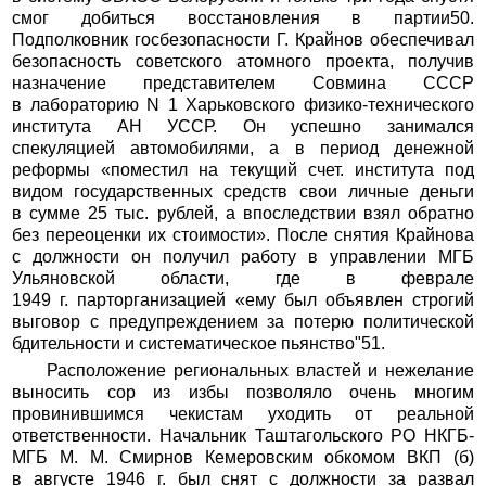
смог добиться восстановления в партии50.
Подполковник госбезопасности Г. Крайнов обеспечивал
безопасность советского атомного проекта, получив
назначение представителем Совмина СССР
в лабораторию N 1 Харьковского физико-технического
института АН УССР. Он успешно занимался
спекуляцией автомобилями, а в период денежной
реформы «поместил на текущий счет. института под
видом государственных средств свои личные деньги
в сумме 25 тыс. рублей, а впоследствии взял обратно
без переоценки их стоимости». После снятия Крайнова
с должности он получил работу в управлении МГБ
Ульяновской области, где в феврале
1949 г. парторганизацией «ему был объявлен строгий
выговор с предупреждением за потерю политической
бдительности и систематическое пьянство"51.
Расположение региональных властей и нежелание
выносить сор из избы позволяло очень многим
провинившимся чекистам уходить от реальной
ответственности. Начальник Таштагольского РО НКГБ-
МГБ М. М. Смирнов Кемеровским обкомом ВКП (б)
в августе 1946 г. был снят с должности за развал