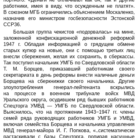
работники, имея в виду, что осужденным не платят».
В союзном МГБ ограничились объяснением Москаленко,
назначив его министром госбезопасности Эстонской
ССР36.
Большая группа чекистов «подорвалась» на мине,
заложенной конфискационной денежной реформой
1947 г. Обладая информацией о грядущем обмене
старых купюр на новые, они с помощью третьих лиц
внесли сбережения, желая их сохранить, в сберкассы.
Так поступил начальник УМГБ по Свердловской области
Т. М. Борщев, приказавший работникам своего
секретариата в день реформы внести наличные деньги
Борщева на сберкнижки своего начальника. Другие
злоупотребления генерал-лейтенанта вскрылись
на процессе в военном трибунале войск МВД
Уральского округа, осудившем ряд бывших работников
Спецторга УМВД — УМГБ по Свердловской области.
Выяснилось, что на протяжении 1943−1947 гг. члены
семей ряда руководящих работников УМГБ и УМВД,
включая семейства Борщева и начальника управления
МВД генерал-майора И. Г. Попкова, «..систематически
растаскивали с базы Спецторга. попирая насущные