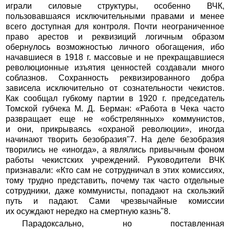
играли силовые структуры, особенно ВЧК,
пользовавшаяся исключительными правами и менее
всего доступная для контроля. Почти неограниченное
право арестов и реквизиций логичным образом
обернулось возможностью личного обогащения, ибо
начавшиеся в 1918 г. массовые и не прекращавшиеся
революционные изъятия ценностей создавали много
соблазнов. Сохранность реквизированного добра
зависела исключительно от сознательности чекистов.
Как сообщал губкому партии в 1920 г. председатель
Томской губчека М. Д. Берман: «Работа в Чека часто
развращает еще не «обстрелянных» коммунистов,
и они, прикрываясь «охраной революции», иногда
начинают творить безобразия"7. На деле безобразия
творились не «иногда», а являлись привычным фоном
работы чекистских учреждений. Руководители ВЧК
признавали: «Кто сам не сотрудничал в этих комиссиях,
тому трудно представить, почему так часто отдельные
сотрудники, даже коммунисты, попадают на скользкий
путь и падают. Сами чрезвычайные комиссии
их осуждают нередко на смертную казнь"8.
Парадоксально, но поставленная