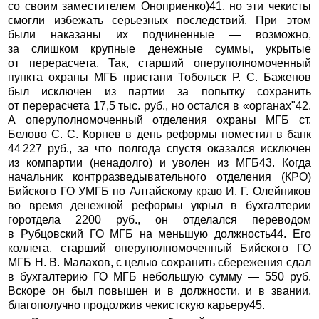
со своим заместителем Оноприенко)41, но эти чекисты
смогли избежать серьезных последствий. При этом
были наказаны их подчиненные — возможно,
за слишком крупные денежные суммы, укрытые
от перерасчета. Так, старший оперуполномоченный
пункта охраны МГБ пристани Тобольск Р. С. Баженов
был исключен из партии за попытку сохранить
от перерасчета 17,5 тыс. руб., но остался в «органах"42.
А оперуполномоченный отделения охраны МГБ ст.
Белово С. С. Корнев в день реформы поместил в банк
44 227 руб., за что полгода спустя оказался исключен
из компартии (ненадолго) и уволен из МГБ43. Когда
начальник контрразведывательного отделения (КРО)
Бийского ГО УМГБ по Алтайскому краю И. Г. Олейников
во время денежной реформы укрыл в бухгалтерии
горотдела 2200 руб., он отделался переводом
в Рубцовский ГО МГБ на меньшую должность44. Его
коллега, старший оперуполномоченный Бийского ГО
МГБ Н. В. Малахов, с целью сохранить сбережения сдал
в бухгалтерию ГО МГБ небольшую сумму — 550 руб.
Вскоре он был повышен и в должности, и в звании,
благополучно продолжив чекистскую карьеру45.