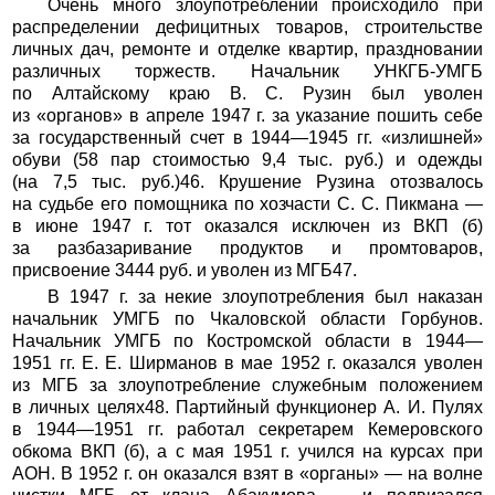
Очень много злоупотреблений происходило при
распределении дефицитных товаров, строительстве
личных дач, ремонте и отделке квартир, праздновании
различных торжеств. Начальник УНКГБ-УМГБ
по Алтайскому краю В. С. Рузин был уволен
из «органов» в апреле 1947 г. за указание пошить себе
за государственный счет в 1944—1945 гг. «излишней»
обуви (58 пар стоимостью 9,4 тыс. руб.) и одежды
(на 7,5 тыс. руб.)46. Крушение Рузина отозвалось
на судьбе его помощника по хозчасти С. С. Пикмана —
в июне 1947 г. тот оказался исключен из ВКП (б)
за разбазаривание продуктов и промтоваров,
присвоение 3444 руб. и уволен из МГБ47.
В 1947 г. за некие злоупотребления был наказан
начальник УМГБ по Чкаловской области Горбунов.
Начальник УМГБ по Костромской области в 1944—
1951 гг. Е. Е. Ширманов в мае 1952 г. оказался уволен
из МГБ за злоупотребление служебным положением
в личных целях48. Партийный функционер А. И. Пулях
в 1944—1951 гг. работал секретарем Кемеровского
обкома ВКП (б), а с мая 1951 г. учился на курсах при
АОН. В 1952 г. он оказался взят в «органы» — на волне