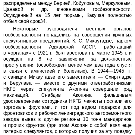
распределены между Берией, Кобуловым, Меркуловым,
Цанавой и др. чиновниками госбезопасности.
Осужденный на 15 лет тюрьмы, Какучая полностью
отбыл свой срок34.
Некоторые руководители местных органов
госбезопасности попадались на совершении крупных
спекулятивных предприятий. К. О. Микаутадзе, нарком
госбезопасности Аджарской АССР, работавший
в «органах» с 1921 г., был арестован в марте 1945 г. и
осужден на 8 лет заключения за должностные
преступления (освобожден менее чем два года спустя
в связи с амнистией и болезнью). В 1944—1945 гг.
с санкции Микаутадзе его заместители — Схиртладзе
и Берулава — вместе с другими ответработниками
НКГБ через спекулянта Акопяна совершили ряд
махинаций. Снабдив Акопяна фальшивым
удостоверением сотрудника НКГБ, чекисты послали его
торговать фруктами, и тот под видом подарков для
фронтовиков и рабочих ленинградского авторемонтного
завода вывез в другие регионы 10 тонн мандаринов
и прочих фруктов (при этом Акопян с собой взял еще
пятерых спекулянтов, с которых получил за эту поездку