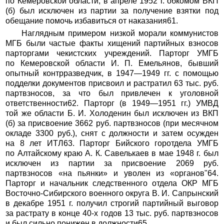
по Кемеровской области, в апреле 1952 г. обкомом ВКП
(б) был исключен из партии за получение взятки под
обещание помочь избавиться от наказания61.
Наглядным примером низкой морали коммунистов
МГБ были частые факты хищений партийных взносов
парторгами чекистских учреждений. Парторг УМГБ
по Кемеровской области И. П. Емельянов, бывший
опытный контрразведчик, в 1947—1949 гг. с помощью
подделки документов присвоил и растратил 63 тыс. руб.
партвзносов, за что был привлечен к уголовной
ответственности62. Парторг (в 1949—1951 гг.) УМВД
той же области Б. И. Холоденин был исключен из ВКП
(б) за присвоение 3662 руб. партвзносов (при месячном
окладе 3300 руб.), снят с должности и затем осужден
на 8 лет ИТЛ63. Парторг Бийского горотдела УМГБ
по Алтайскому краю А. К. Савелькаев в мае 1948 г. был
исключен из партии за присвоение 2069 руб.
партвзносов «на пьянки» и уволен из «органов"64.
Парторг и начальник следственного отдела ОКР МГБ
Восточно-Сибирского военного округа В. И. Сапрынский
в декабре 1951 г. получил строгий партийный выговор
за растрату в конце 40-х годов 13 тыс. руб. партвзносов
и был сильно понижен в должности65.