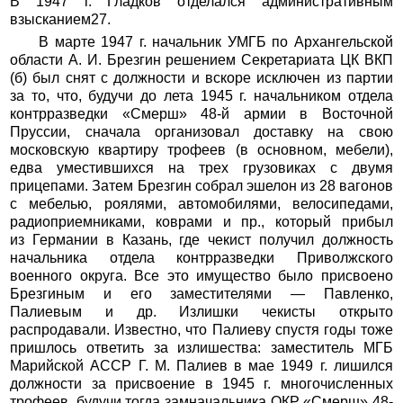
В 1947 г. Гладков отделался административным
взысканием27.
В марте 1947 г. начальник УМГБ по Архангельской
области А. И. Брезгин решением Секретариата ЦК ВКП
(б) был снят с должности и вскоре исключен из партии
за то, что, будучи до лета 1945 г. начальником отдела
контрразведки «Смерш» 48-й армии в Восточной
Пруссии, сначала организовал доставку на свою
московскую квартиру трофеев (в основном, мебели),
едва уместившихся на трех грузовиках с двумя
прицепами. Затем Брезгин собрал эшелон из 28 вагонов
с мебелью, роялями, автомобилями, велосипедами,
радиоприемниками, коврами и пр., который прибыл
из Германии в Казань, где чекист получил должность
начальника отдела контрразведки Приволжского
военного округа. Все это имущество было присвоено
Брезгиным и его заместителями — Павленко,
Палиевым и др. Излишки чекисты открыто
распродавали. Известно, что Палиеву спустя годы тоже
пришлось ответить за излишества: заместитель МГБ
Марийской АССР Г. М. Палиев в мае 1949 г. лишился
должности за присвоение в 1945 г. многочисленных
трофеев, будучи тогда замначальника ОКР «Смерш» 48-