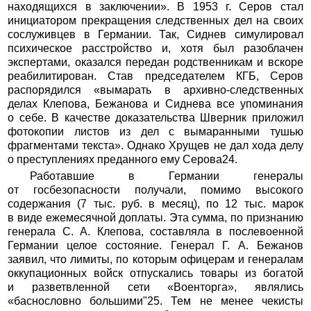
находящихся в заключении». В 1953 г. Серов стал
инициатором прекращения следственных дел на своих
сослуживцев в Германии. Так, Сиднев симулировал
психическое расстройство и, хотя был разоблачен
экспертами, оказался передан родственникам и вскоре
реабилитирован. Став председателем КГБ, Серов
распорядился «вымарать в архивно-следственных
делах Клепова, Бежанова и Сиднева все упоминания
о себе. В качестве доказательства Шверник приложил
фотокопии листов из дел с вымаранными тушью
фрагментами текста». Однако Хрущев не дал хода делу
о преступлениях преданного ему Серова24.
Работавшие в Германии генералы
от госбезопасности получали, помимо высокого
содержания (7 тыс. руб. в месяц), по 12 тыс. марок
в виде ежемесячной доплаты. Эта сумма, по признанию
генерала С. А. Клепова, составляла в послевоенной
Германии целое состояние. Генерал Г. А. Бежанов
заявил, что лимиты, по которым офицерам и генералам
оккупационных войск отпускались товары из богатой
и разветвленной сети «Военторга», являлись
«баснословно большими"25. Тем не менее чекисты