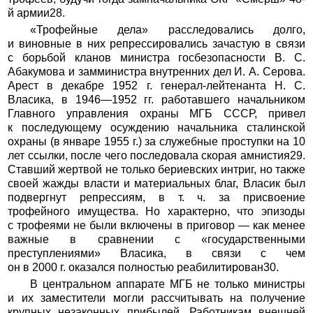
й армии28.
«Трофейные дела» расследовались долго,
и виновные в них репрессировались зачастую в связи
с борьбой кланов министра госбезопасности В. С.
Абакумова и замминистра внутренних дел И. А. Серова.
Арест в декабре 1952 г. генерал-лейтенанта Н. С.
Власика, в 1946—1952 гг. работавшего начальником
Главного управления охраны МГБ СССР, привел
к последующему осуждению начальника сталинской
охраны (в январе 1955 г.) за служебные проступки на 10
лет ссылки, после чего последовала скорая амнистия29.
Ставший жертвой не только бериевских интриг, но также
своей жажды власти и материальных благ, Власик был
подвергнут репрессиям, в т. ч. за присвоение
трофейного имущества. Но характерно, что эпизоды
с трофеями не были включены в приговор — как менее
важные в сравнении с «государственными
преступлениями» Власика, в связи с чем
он в 2000 г. оказался полностью реабилитирован30.
В центральном аппарате МГБ не только министры
и их заместители могли рассчитывать на получение
крупных незаконных прибылей. Работникам внешней