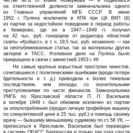
чистки МГБ от клана Абакумова — и подвизался
на ответственной должности замначальника одного
из Главных управлений МГБ СССР. В июне
1952 г. Пуляха исключили в КПК при ЦК ВКП (б)
из партии за недостойное поведение в период работы
в Кемерове, где он в 1947—1949 гг. получил
на 42 тыс. руб. гонораров от редактора областной
газеты «Кузбасс», в т. ч. 19,5 тыс. руб. незаконно — как
за неопубликованные статьи, так за материалы других
авторов и ТАСС. Уголовное дело на Пуляха было
прекращено в связи с амнистией 1953 г. 49
Не самые крупные корыстные проступки чекистов,
сочетавшиеся с политическими ошибками (вроде потери
бдительности и т. д.) приводили к более тяжелым
последствиям, чем эпизоды со значительными
преступлениями по части финансов. Замначальника
УМГБ по Ярославской области П. П. Васильков
в октябре 1949 г. был обкомом исключен из партии
за злоупотребления (продал личную трофейную машину
по спекулятивной цене в 25 тыс. руб.) и помощь своему
врачу — бывшему меньшевику, судимому по ст. 58 УК, —
прописаться в Ярославле. Васильков был переведен
в систему ОБХСС Белоруссии и только три года спустя