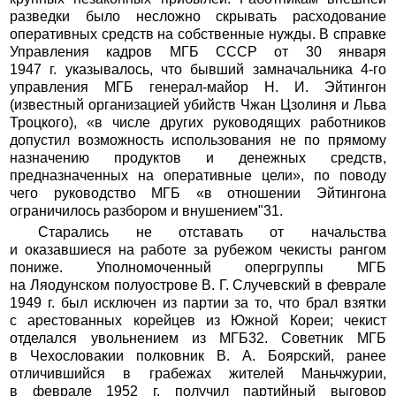
разведки было несложно скрывать расходование
оперативных средств на собственные нужды. В справке
Управления кадров МГБ СССР от 30 января
1947 г. указывалось, что бывший замначальника 4-го
управления МГБ генерал-майор Н. И. Эйтингон
(известный организацией убийств Чжан Цзолиня и Льва
Троцкого), «в числе других руководящих работников
допустил возможность использования не по прямому
назначению продуктов и денежных средств,
предназначенных на оперативные цели», по поводу
чего руководство МГБ «в отношении Эйтингона
ограничилось разбором и внушением"31.
Старались не отставать от начальства
и оказавшиеся на работе за рубежом чекисты рангом
пониже. Уполномоченный опергруппы МГБ
на Ляодунском полуострове В. Г. Случевский в феврале
1949 г. был исключен из партии за то, что брал взятки
с арестованных корейцев из Южной Кореи; чекист
отделался увольнением из МГБ32. Советник МГБ
в Чехословакии полковник В. А. Боярский, ранее
отличившийся в грабежах жителей Маньчжурии,
в феврале 1952 г. получил партийный выговор