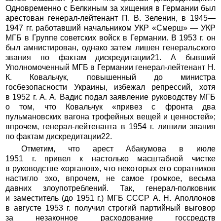
Одновременно с Белкиным за хищения в Германии был
арестован генерал-лейтенант П. В. Зеленин, в 1945—
1947 гг. работавший начальником УКР «Смерш» — УКР
МГБ в Группе советских войск в Германии. В 1953 г. он
был амнистирован, однако затем лишен генеральского
звания по фактам дискредитации21. А бывший
Уполномоченный МГБ в Германии генерал-лейтенант Н.
К. Ковальчук, повышенный до министра
госбезопасности Украины, избежал репрессий, хотя
в 1952 г. А. А. Вадис подал заявление руководству МГБ
о том, что Ковальчук «привез с фронта два
пульмановских вагона трофейных вещей и ценностей»;
впрочем, генерал-лейтенанта в 1954 г. лишили звания
по фактам дискредитации22.
Отметим, что арест Абакумова в июле
1951 г. привел к настолько масштабной чистке
в руководстве «органов», что некоторых его соратников
настигло эхо, впрочем, не самое громкое, весьма
давних злоупотреблений. Так, генерал-полковник
и заместитель (до 1951 г.) МГБ СССР А. Н. Аполлонов
в августе 1953 г. получил строгий партийный выговор
за незаконное расходование госсредств