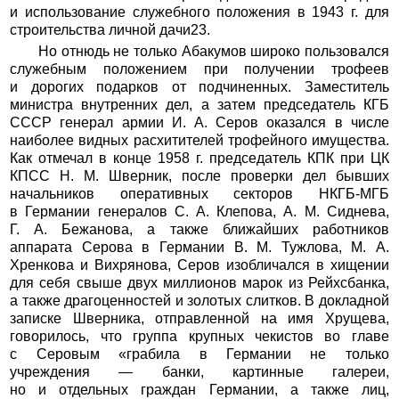
и использование служебного положения в 1943 г. для
строительства личной дачи23.
Но отнюдь не только Абакумов широко пользовался
служебным положением при получении трофеев
и дорогих подарков от подчиненных. Заместитель
министра внутренних дел, а затем председатель КГБ
СССР генерал армии И. А. Серов оказался в числе
наиболее видных расхитителей трофейного имущества.
Как отмечал в конце 1958 г. председатель КПК при ЦК
КПСС Н. М. Шверник, после проверки дел бывших
начальников оперативных секторов НКГБ-МГБ
в Германии генералов С. А. Клепова, А. М. Сиднева,
Г. А. Бежанова, а также ближайших работников
аппарата Серова в Германии В. М. Тужлова, М. А.
Хренкова и Вихрянова, Серов изобличался в хищении
для себя свыше двух миллионов марок из Рейхсбанка,
а также драгоценностей и золотых слитков. В докладной
записке Шверника, отправленной на имя Хрущева,
говорилось, что группа крупных чекистов во главе
с Серовым «грабила в Германии не только
учреждения — банки, картинные галереи,
но и отдельных граждан Германии, а также лиц,