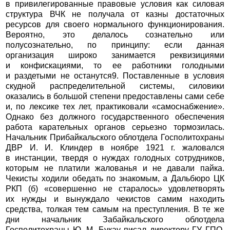
в привилегированные правовые условия как силовая
структура ВЧК не получала от казны достаточных
ресурсов для своего нормального функционирования.
Вероятно, это делалось сознательно или
полусознательно, по принципу: если данная
организация широко занимается реквизициями
и конфискациями, то ее работники голодными
и раздетыми не останутся9. Поставленные в условия
скудной распределительной системы, силовики
оказались в большой степени предоставлены сами себе
и, по лексике тех лет, практиковали «самоснабжение».
Однако без должного государственного обеспечения
работа карательных органов серьезно тормозилась.
Начальник Прибайкальского облотдела Госполитохраны
ДВР И. И. Клиндер в ноябре 1921 г. жаловался
в инстанции, твердя о нуждах голодных сотрудников,
которым не платили жалованья и не давали пайка.
Чекисты ходили обедать по знакомым, а Дальбюро ЦК
РКП (б) «совершенно не старалось» удовлетворять
их нужды и вынуждало чекистов самим находить
средства, толкая тем самым на преступления. В те же
дни начальник Забайкальского облотдела
Госполитохраны Ю. М. Букау писал директору ГУ ГПО,