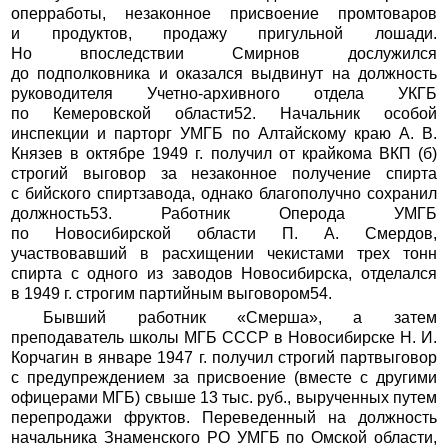
оперработы, незаконное присвоение промтоваров
и продуктов, продажу пригульной лошади.
Но впоследствии Смирнов дослужился
до подполковника и оказался выдвинут на должность
руководителя Учетно-архивного отдела УКГБ
по Кемеровской области52. Начальник особой
инспекции и парторг УМГБ по Алтайскому краю А. В.
Князев в октябре 1949 г. получил от крайкома ВКП (б)
строгий выговор за незаконное получение спирта
с бийского спиртзавода, однако благополучно сохранил
должность53. Работник Оперода УМГБ
по Новосибирской области П. А. Смердов,
участвовавший в расхищении чекистами трех тонн
спирта с одного из заводов Новосибирска, отделался
в 1949 г. строгим партийным выговором54.
Бывший работник «Смерша», а затем
преподаватель школы МГБ СССР в Новосибирске Н. И.
Корчагин в январе 1947 г. получил строгий партвыговор
с предупреждением за присвоение (вместе с другими
офицерами МГБ) свыше 13 тыс. руб., вырученных путем
перепродажи фруктов. Переведенный на должность
начальника Знаменского РО УМГБ по Омской области,