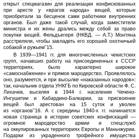
открыт спецмагазин для реализации конфискованных
при аресте у «врагов народа» вещей, которые
приобретали за бесценок сами работники внутренних
органов. Был даже такой случай, когда заместители
министра и их жены дрались между собой за право
покупки вещей. Фельдъегеря (НКВД. — А.Т.) Монтяна
расстреляли, чтобы завладеть его хорошей охотничьей
собакой и ружьем"15.
В 1939—1941 гг. для многочисленных чекистских
групп, начавших работу на присоединенных к СССР
территориях, было характерно широкое
«самоснабжение» и прямое мародерство. Проявлялось
оно, разумеется, и при высылке «наказанных народов»:
так, начальник отдела УНКГБ по Кировской области Ф. С.
Лихачев, выселяя в 1944 г. население Чечено-
Ингушетии и Кабардино-Балкарии, за присвоение
вещей был арестован на 15 суток и уволен
из «органов"16. А с середины 1940-х гг. начинается
новая страница в истории советских конфискаций —
огромное мародерство армии и спецслужб
на оккупированных территориях Европы и Маньчжурии.
Подарки из украденного трофейного имущества