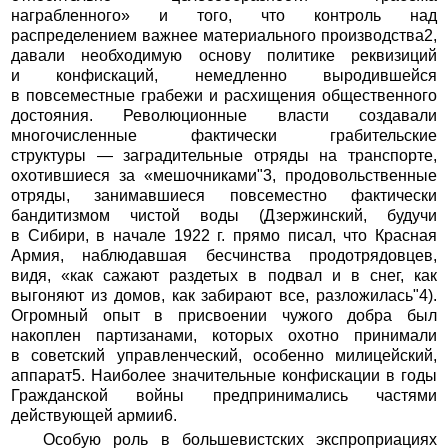
награбленного» и того, что контроль над
распределением важнее материального производства2,
давали необходимую основу политике реквизиций
и конфискаций, немедленно выродившейся
в повсеместные грабежи и расхищения общественного
достояния. Революционные власти создавали
многочисленные фактически грабительские
структуры — заградительные отряды на транспорте,
охотившиеся за «мешочниками"3, продовольственные
отряды, занимавшиеся повсеместно фактически
бандитизмом чистой воды (Дзержинский, будучи
в Сибири, в начале 1922 г. прямо писал, что Красная
Армия, наблюдавшая бесчинства продотрядовцев,
видя, «как сажают раздетых в подвал и в снег, как
выгоняют из домов, как забирают все, разложилась"4).
Огромный опыт в присвоении чужого добра был
накоплен партизанами, которых охотно принимали
в советский управленческий, особенно милицейский,
аппарат5. Наиболее значительные конфискации в годы
Гражданской войны предпринимались частями
действующей армии6.
Особую роль в большевистских экспроприациях