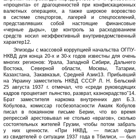
«процента» от драгоценностей при конфискационных
валютных операциях, а также широкое воровство
в системе спецторгов, лагерей и спецпоселений,
представлявших собой настоящие финансовые
«черные дыры», где контроль за расходованием
средств носил неэффективный внутриведомственный
характер12.
Эпизоды с массовой коррупцией начальства ОГПУ-
НКВД для конца 20-х и 30-х годов известны для очень
многих регионов: Урала, Западной Сибири, Дальнего
Востока, Северной области, Москвы, Татарии,
Казахстана, Закавказья, Средней Азии13. Прибывший
на Украину заместитель НКВД СССР Л. Н. Бельский
25 августа 1937 г. отмечал, что «среди руководящих
кадров процветает пьянство, разврат, казнокрадство"14.
Брат заместителя наркома внутренних дел Б.З.
Кобулова, комиссар госбезопасности Амаяк Кобулов
писал в покаянном письме Берии, что во время
репрессий арестовывал не столько «врагов», сколько
состоятельных жителей Грузии, чтобы потом забрать
у них ценности. «При НКВД, — писал один
из свидетелей о ситуации 1937 года в Тбилиси, — был