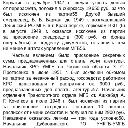
Корчагин в декабре 1947 г., желая укрыть деньги
от перерасчета, положил в сберкассу 19 650 руб., за что
был исключен из партии55. Другой бывший
смершевец, Б. Б. Баркан, до 1949 г. возглавлявший
Ленинский РО МГБ в г. Красноярске, горкомом ВКП (б)
в августе 1949 г. оказался исключен из партии
за присвоение спецсредств (300 руб. из фонда
оперработы) и подделку документов, оставшись тем
не менее в штатах управления МГБ56.
Частым явлением было присвоение секретных
сумм, предназначенных для оплаты услуг агентуры.
Начальник КРО УМГБ по Читинской области З. С.
Протасенко в июне 1951 г. был исключен обкомом
из партии за незаконный расход госсредств: работники
КРО пьянствовали и растратили ок. 9000 руб.,
предназначенных для оплаты агентуры57. Начальник
отделения Транспортного отдела МГБ ст. Ашхабад А.
Г. Кочетков в июле 1946 г. был исключен из партии
за присвоение госсредств: составил 10 ложных
расписок от имени сексотов и получил по ним 2900 руб.
Наказание оказалось легким — три года условно58.
Начальник Дубровинского РО УНКГБ-УМГБ