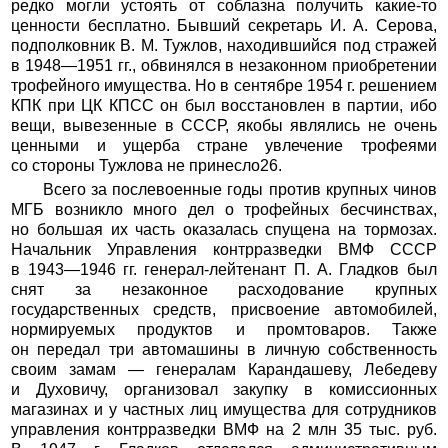
редко могли устоять от соблазна получить какие-то
ценности бесплатно. Бывший секретарь И. А. Серова,
подполковник В. М. Тужлов, находившийся под стражей
в 1948—1951 гг., обвинялся в незаконном приобретении
трофейного имущества. Но в сентябре 1954 г. решением
КПК при ЦК КПСС он был восстановлен в партии, ибо
вещи, вывезенные в СССР, якобы являлись не очень
ценными и ущерба стране увлечение трофеями
со стороны Тужлова не принесло26.
Всего за послевоенные годы против крупных чинов
МГБ возникло много дел о трофейных бесчинствах,
но большая их часть оказалась спущена на тормозах.
Начальник Управления контрразведки ВМФ СССР
в 1943—1946 гг. генерал-лейтенант П. А. Гладков был
снят за незаконное расходование крупных
государственных средств, присвоение автомобилей,
нормируемых продуктов и промтоваров. Также
он передал три автомашины в личную собственность
своим замам — генералам Карандашеву, Лебедеву
и Духовичу, организовал закупку в комиссионных
магазинах и у частных лиц имущества для сотрудников
управления контрразведки ВМФ на 2 млн 35 тыс. руб.