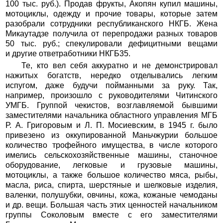
100 тыс. руб.). Продав фрукты, Акопян купил машины,
мотоциклы, одежду и прочие товары, которые затем
разобрали сотрудники республиканского НКГБ. Жена
Микаутадзе получила от перепродажи разных товаров
50 тыс. руб.; спекулировали дефицитными вещами
и другие ответработники НКГБ35.
Те, кто вел себя аккуратно и не демонстрировал
нажитых богатств, нередко отделывались легким
испугом, даже будучи пойманными за руку. Так,
например, произошло с руководителями Читинского
УМГБ. Группой чекистов, возглавляемой бывшими
заместителями начальника областного управления МГБ
Р. А. Григоровым и Л. П. Мосиевским, в 1945 г. было
привезено из оккупированной Маньчжурии большое
количество трофейного имущества, в числе которого
имелись сельскохозяйственные машины, станочное
оборудование, легковые и грузовые машины,
мотоциклы, а также большое количество мяса, рыбы,
масла, риса, спирта, шерстяные и шелковые изделия,
валенки, полушубки, овчины, кожа, кожаные чемоданы
и др. вещи. Большая часть этих ценностей начальником
группы Соколовым вместе с его заместителями