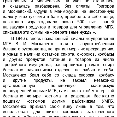
Григоровым и Мосиевским на учет не ставилась,
а оказалась разбазарена без оплаты. Григоров
и Мосиевский, будучи в Маньчжурии, на иностранную
валюту, изъятую ими в банке, приобретали себе вещи,
незаконно израсходовали около 500 тыс. юаней
на закупку продуктов и товаров для управления МГБ,
списывая эти суммы на «оперативные нужды».
В 1946 г. вновь назначенный начальник управления
МГБ В. И. Москаленко, зная о злоупотреблениях
бывшего руководства, не принял мер к их прекращению,
а узнав о наличии остатков спирта, окороков, колбасы
и других продуктов питания и товаров из числа
трофейного имущества, распорядился раздать спирт
бесплатно начальникам отделов, не забыв и себя.
Москаленко брал себе со склада окорока, колбасу
и другие продукты, не закрыл незаконно
организованную пошивочную мастерскую
во внутренней тюрьме МГБ, сам сшил в этой мастерской
бесплатно четыре костюма и разрешал бесплатно
пошивку костюмов другим работникам УМГБ.
Москаленко признал свою вину лишь в том, что
использовал для шитья костюмов заключенного
портного: «Деньги не оплачивал как он, так и другие