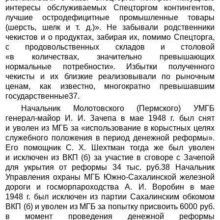
интересы обслуживаемых Спецторгом контингентов,
лучшие остродефицитные промышленные товары
(шерсть, шелк и т. д.)». Не забывали родственники
чекистов и о продуктах, забирая их, помимо Спецторга,
с продовольственных складов и столовой
«в количествах, значительно превышающих
нормальные потребности». Избытки полученного
чекисты и их близкие реализовывали по рыночным
ценам, как известно, многократно превышавшим
государственные37.
Начальник Молотовского (Пермского) УМГБ
генерал-майор И. И. Зачепа в мае 1948 г. был снят
и уволен из МГБ за «использование в корыстных целях
служебного положения в период денежной реформы».
Его помощник С. Х. Шехтман тогда же был уволен
и исключен из ВКП (б) за участие в сговоре с Зачепой
для укрытия от реформы 34 тыс. руб.38 Начальник
Управления охраны МГБ Южно-Сахалинской железной
дороги и госморпароходства А. И. Воробин в мае
1948 г. был исключен из партии Сахалинским обкомом
ВКП (б) и уволен из МГБ за попытку присвоить 6000 руб.
в момент проведения денежной реформы