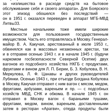
за «излишества в расходе средств на бытовое
обслуживание себя и своего аппарата». Для Боярского
этот эпизод обошелся без последствий —
он в 1951 г. оказался переведен в аппарат МГБ-МВД
Литвы33.
Местные начальники тоже имели широкие
возможности для пользования государственным
имуществом. Часть его отправлялась в Москву. Генерал-
майор В. А. Какучая, арестованный в июле 1953 г.,
обвинялся как в массовых незаконных арестах, так
и в отправке осенью 1943 г. и в начале 1945 г. (будучи
наркомом госбезопасности Северной Осетии) двух
вагонов из подсобного хозяйства НКГБ с продуктами,
фруктами и вином для Л. П. Берии, Б. З. Кобулова, В. Н.
Меркулова, Л. Ф. Цанавы и других руководителей
Лубянки. Осенью 1943 г., при отъезде Богдана Кобулова
в Москву, Какучая отправил с ним вагон с мясом, медом,
фруктами, арбузами, вареньем и пр. — с подсобных
хозяйств МВД, СНК и обкома. В начале 1945 г. он
отправил в Москву вагон с бараньими тушами,
фруктами, медом, вином, вареньем, доставленными
затем в ресторан «Арагви», откуда продукты были