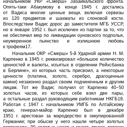
начальником УКР «Смерш» Забайкальского фронта.
Опять-таки Абакумову в конце 1945 г. достались
от Вадиса многие ценные вещи, включая сервизы
из 120 предметов и шахматы из слоновой кости.
Впоследствии Вадис дорос до заместителя МГБ УССР,
но в январе 1952 г. был исключен из партии за то, что
не обеспечил мер по ликвидации оуновского подполья,
неумеренное пьянство и излишнюю любовь
к трофеям17.
Начальник ОКР «Смерш» 5-й Ударной армии Н. М.
Карпенко в 1945 г. реквизировал «большое количество
ценностей и валюты, изъятых в отделении Рейхсбанка
в Берлине», из которых часть присвоил, а некоторые
ценности (платина, золото, серебро, драгоценные
камни) незаконно раздал своим подчиненным и другим
лицам. Тот же Вадис получил от Карпенко 40−50
золотых часов, из которых себе взял две пары,
а остальные раздал руководящим работникам НКГБ18.
Работая с 1947 г. начальником УМГБ по Алтайскому
краю, генерал-майор Карпенко был в декабре
1951 г. арестован за мародерство в оккупированной
Германии; при обыске у него нашли четыре золотых