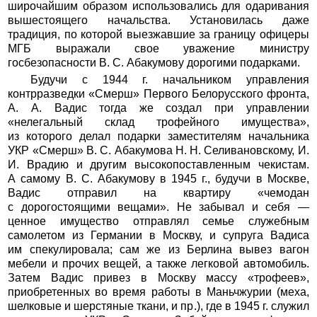
широчайшим образом использовались для одаривания
вышестоящего начальства. Установилась даже
традиция, по которой выезжавшие за границу офицеры
МГБ выражали свое уважение министру
госбезопасности В. С. Абакумову дорогими подарками.
Будучи с 1944 г. начальником управления
контрразведки «Смерш» Первого Белорусского фронта,
А. А. Вадис тогда же создал при управлении
«нелегальный склад трофейного имущества»,
из которого делал подарки заместителям начальника
УКР «Смерш» В. С. Абакумова Н. Н. Селивановскому, И.
И. Врадию и другим высокопоставленным чекистам.
А самому В. С. Абакумову в 1945 г., будучи в Москве,
Вадис отправил на квартиру «чемодан
с дорогостоящими вещами». Не забывал и себя —
ценное имущество отправлял семье служебным
самолетом из Германии в Москву, и супруга Вадиса
им спекулировала; сам же из Берлина вывез вагон
мебели и прочих вещей, а также легковой автомобиль.
Затем Вадис привез в Москву массу «трофеев»,
приобретенных во время работы в Маньчжурии (меха,
шелковые и шерстяные ткани, и пр.), где в 1945 г. служил