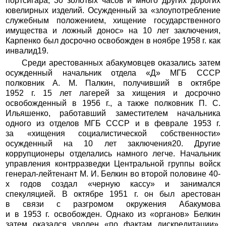
портсигара, 30 золотых часов и много других дорогих
ювелирных изделий. Осужденный за «злоупотребление
служебным положением, хищение государственного
имущества и ложный донос» на 10 лет заключения,
Карпенко был досрочно освобожден в ноябре 1958 г. как
инвалид19.
Среди арестованных абакумовцев оказались затем
осужденный начальник отдела «Д» МГБ СССР
полковник А. М. Палкин, получивший в октябре
1952 г. 15 лет лагерей за хищения и досрочно
освобожденный в 1956 г., а также полковник П. С.
Ильяшенко, работавший заместителем начальника
одного из отделов МГБ СССР и в феврале 1953 г.
за «хищения социалистической собственности»
осужденный на 10 лет заключения20. Другие
коррупционеры отделались намного легче. Начальник
управления контрразведки Центральной группы войск
генерал-лейтенант М. И. Белкин во второй половине 40-
х годов создал «черную кассу» и занимался
спекуляцией. В октябре 1951 г. он был арестован
в связи с разгромом окружения Абакумова
и в 1953 г. освобожден. Однако из «органов» Белкин
затем оказался уволен «по фактам дискредитации».