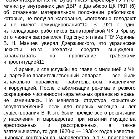
министру внутренних дел ДВР и Дальбюро ЦК РКП (б)
об отчаянном материальном положении работников,
которые, не получая жалованья, «поголовно голодают
и не имеют обмундирования"10. В 1921 г. один
из голодавших работников Евпаторийской ЧК в Крыму
от отчаяния застрелился. Год спустя глава ГПУ Украины
В. Н. Манцев уверял Дзержинского, что украинские
чекисты из-за нехватки средств вынуждены
зарабатывать на пропитание грабежами
и проституцией11.
И армия, и спецслужбы во главе с милицией и ЧК,
и партийно-правительственный аппарат — все были
изначально поражены грабительством, хищениями
и коррупцией. После стабилизации режима и резкого
сокращения численности карательных органов их нравы
не изменились. Но менялась структура корыстных
злоупотреблений: если для первых месяцев и лет
существования ВЧК это были прежде всего реквизиции
у населения и мародерство при изъятии имущества
арестованных и расстрелянных, а также
взяточничество, то для 1920-х — 1930-х годов известны
широкая контрабанда, мародерство, в т. ч. присвоение