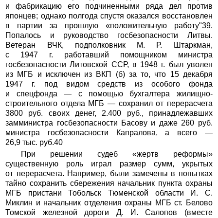
и фабрикацию его подчиненными ряда дел против
японцев; однако полгода спустя оказался восстановлен
в партии за прошлую «положительную работу"39.
Попалось и руководство госбезопасности Литвы.
Ветеран ВЧК, подполковник М. Р. Штаркман,
с 1947 г. работавший помощником министра
госбезопасности Литовской ССР, в 1948 г. был уволен
из МГБ и исключен из ВКП (б) за то, что 15 декабря
1947 г. под видом средств из особого фонда
и спецфонда — с помощью бухгалтера жилищно-
строительного отдела МГБ — сохранил от перерасчета
3800 руб. своих денег, 2.400 руб., принадлежавших
замминистра госбезопасности Басову и даже 260 руб.
министра госбезопасности Капралова, а всего —
26,9 тыс. руб.40
При решении судеб «жертв реформы»
существенную роль играл размер сумм, укрытых
от перерасчета. Например, были замечены в попытках
тайно сохранить сбережения начальник пункта охраны
МГБ пристани Тобольск Тюменской области И. С.
Миклин и начальник отделения охраны МГБ ст. Белово
Томской железной дороги Д. И. Салопов (вместе