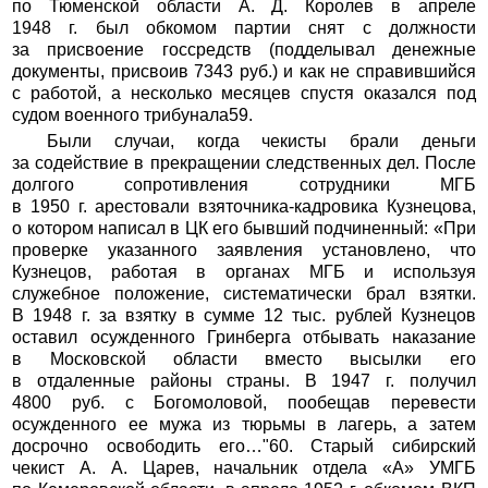
по Тюменской области А. Д. Королев в апреле
1948 г. был обкомом партии снят с должности
за присвоение госсредств (подделывал денежные
документы, присвоив 7343 руб.) и как не справившийся
с работой, а несколько месяцев спустя оказался под
судом военного трибунала59.
Были случаи, когда чекисты брали деньги
за содействие в прекращении следственных дел. После
долгого сопротивления сотрудники МГБ
в 1950 г. арестовали взяточника-кадровика Кузнецова,
о котором написал в ЦК его бывший подчиненный: «При
проверке указанного заявления установлено, что
Кузнецов, работая в органах МГБ и используя
служебное положение, систематически брал взятки.
В 1948 г. за взятку в сумме 12 тыс. рублей Кузнецов
оставил осужденного Гринберга отбывать наказание
в Московской области вместо высылки его
в отдаленные районы страны. В 1947 г. получил
4800 руб. с Богомоловой, пообещав перевести
осужденного ее мужа из тюрьмы в лагерь, а затем
досрочно освободить его…"60. Старый сибирский
чекист А. А. Царев, начальник отдела «А» УМГБ