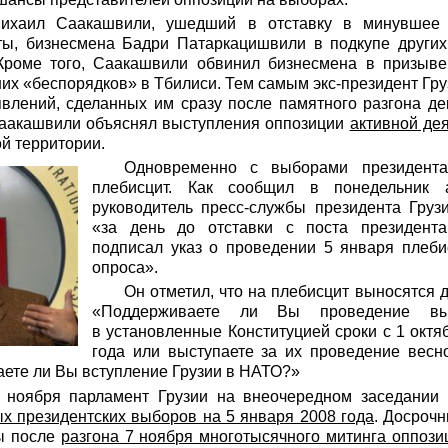
ихаил Саакашвили, ушедший в отставку в минувшее 
ты, бизнесмена Бадри Патаркацишвили в подкупе других
 Кроме того, Саакашвили обвинил бизнесмена в призыв
них «беспорядков» в Тбилиси. Тем самым экс-президент Гру
явлений, сделанных им сразу после памятного разгона де
Саакашвили объяснял выступления оппозиции
активной де
ой территории.
Одновременно с выборами президента
плебисцит. Как сообщил в понедельник 
руководитель пресс-службы президента Гру
«за день до отставки с поста президент
подписал указ о проведении 5 января плеб
опроса».
Он отметил, что на плебисцит выносятся
«Поддерживаете ли Вы проведение вы
в установленные Конституцией сроки с 1 октя
года или выступаете за их проведение весн
ете ли Вы вступление Грузии в НАТО?»
 ноября парламент Грузии на внеочередном заседании 
х президентских выборов на 5 января 2008 года
. Досроч
ы после
разгона 7 ноября многотысячного митинга оппози