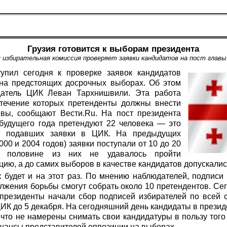
Грузия готовится к выборам президента
 избирательная комиссия проверяет заявки кандидатов на пост главы
упил сегодня к проверке заявок кандидатов
на предстоящих досрочных выборах. Об этом
датель ЦИК Леван Тархнишвили. Эта работа
 течение которых претенденты должны внести
вы, сообщают Вести.Ru. На пост президента
будущего года претендуют 22 человека — это
ц, подавших заявки в ЦИК. На предыдущих
000 и 2004 годов) заявки поступали от 10 до 20
е половине из них не удавалось пройти
ию, а до самих выборов в качестве кандидатов допускалис
к будет и на этот раз. По мнению наблюдателей, подпис
лжения борьбы смогут собрать около 10 претендентов. Се
 президенты начали сбор подписей избирателей по всей 
ИК до 5 декабря. На сегодняшний день кандидаты в прези
 что не намерены снимать свои кандидатуры в пользу того
 шансы представителей оппозиции на выборах.