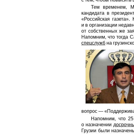
Тем временем, М
кандидата в президен
«Российская газета».
и в организации недав
от собственных же за
Напомним, что тогда 
спецслужб
на грузинск
вопрос — «Поддержива
Напомним, что 25
о назначении
досрочны
Грузии были назначен