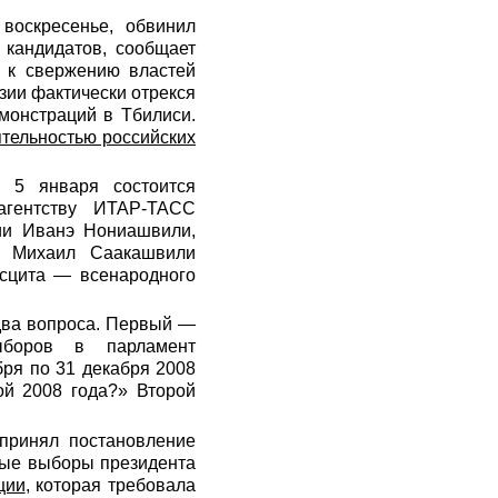
воскресенье, обвинил
 кандидатов, сообщает
е к свержению властей
зии фактически отрекся
монстраций в Тбилиси.
ятельностью российских
 5 января состоится
агентству ИТАР-ТАСС
зии Иванэ Нониашвили,
а Михаил Саакашвили
исцита — всенародного
 два вопроса. Первый —
боров в парламент
бря по 31 декабря 2008
ой 2008 года?» Второй
принял постановление
ные выборы президента
ции
, которая требовала