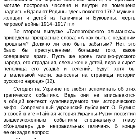
могиле построена часовня и внутри ее помещена
надпись «Вдали от Родины здесь покоятся 1767 мужчин,
женщин и детей из Галичины и Буковины, жертв
мировой войны 1914−1917 гг.»
Во втором выпуске «Талергофского альманаха»
приведены прекрасные слова: «А как быть с недавним
прошлым? Должно ли оно быть забытым? Нет, это
было бы преступлением, большим того, какое
совершили враги. Пусть же кровь галицко-русского
народа, его страдания, слезы жен и детей, вдов и сирот,
пепелища его усадьб и селений, будут, хотя бы
в маленькой части, занесены на страницы истории
русского народа» (12).
Сегодня на Украине не любят вспоминать об этих
трагических событиях. Ведь они не вписываются
в общий контекст культивируемого там исторического
мифа. Современный украинский публицист О. Бузина
в своей книге «Тайная история Украины-Руси» посвятил
вышеизложенным событиям специальную главу
«Концлагерь для неправильных галичан». В конце
ее он задал вопрос: