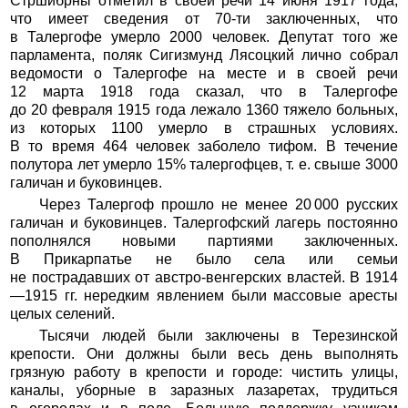
Стршибрны отметил в своей речи 14 июня 1917 года,
что имеет сведения от 70-ти заключенных, что
в Талергофе умерло 2000 человек. Депутат того же
парламента, поляк Сигизмунд Лясоцкий лично собрал
ведомости о Талергофе на месте и в своей речи
12 марта 1918 года сказал, что в Талергофе
до 20 февраля 1915 года лежало 1360 тяжело больных,
из которых 1100 умерло в страшных условиях.
В то время 464 человек заболело тифом. В течение
полутора лет умерло 15% талергофцев, т. е. свыше 3000
галичан и буковинцев.
Через Талергоф прошло не менее 20 000 русских
галичан и буковинцев. Талергофский лагерь постоянно
пополнялся новыми партиями заключенных.
В Прикарпатье не было села или семьи
не пострадавших от австро-венгерских властей. В 1914
—1915 гг. нередким явлением были массовые аресты
целых селений.
Тысячи людей были заключены в Терезинской
крепости. Они должны были весь день выполнять
грязную работу в крепости и городе: чистить улицы,
каналы, уборные в заразных лазаретах, трудиться