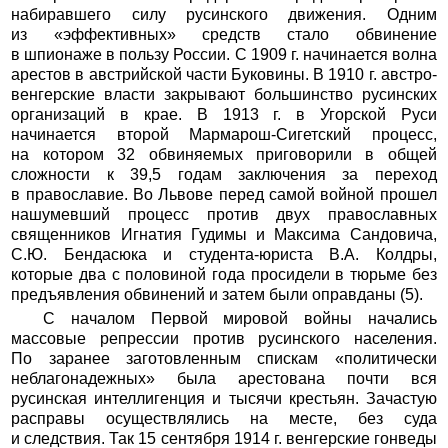
набиравшего силу русинского движения. Одним
из «эффективных» средств стало обвинение
в шпионаже в пользу России. С 1909 г. начинается волна
арестов в австрийской части Буковины. В 1910 г. австро-
венгерские власти закрывают большинство русинских
организаций в крае. В 1913 г. в Угорской Руси
начинается второй Мармарош-Сигетский процесс,
на котором 32 обвиняемых приговорили в общей
сложности к 39,5 годам заключения за переход
в православие. Во Львове перед самой войной прошел
нашумевший процесс против двух православных
священников Игнатия Гудимы и Максима Сандовича,
С.Ю. Бендасюка и студента-юриста В.А. Колдры,
которые два с половиной года просидели в тюрьме без
предъявления обвинений и затем были оправданы (5).
С началом Первой мировой войны начались
массовые репрессии против русинского населения.
По заранее заготовленным спискам «политически
неблагонадежных» была арестована почти вся
русинская интеллигенция и тысячи крестьян. Зачастую
расправы осуществлялись на месте, без суда
и следствия. Так 15 сентября 1914 г. венгерские гонведы