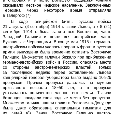
в огородах и в поле. Большую поддержку узникам
оказывало местное чешское население. Заключенных
Терезина через некоторое время отправляли
в Талергоф (7).
В ходе Галицийской битвы русские войска
21 августа (3 сентября) 1914 г. взяли Львов, а к 8 (21)
сентября 1914 г. была занята вся Восточная, часть
Западной Галиции и почти вся австрийская часть
Буковины с Черновцами. В конце мая 1915 г. германо-
австрийским войскам удалось прорвать фронт и русская
армия вынуждена была временно оставить Восточную
Галицию. Множество галичан бежало при приближении
германо-австрийских войск в Россию, опасаясь мести
со стороны австро-венгерских властей. Только
за последнюю неделю перед оставлением Львова
канцелярией генерал-губернатора было выдано 10 926
пропусков. Причем пропуска давались на мужчин
призывного возраста 18−50 лет, а в пропуске
указывалось количество членов его семьи. Тысячи
беженцев покидали свои родные места без пропусков.
Множество галичан нашли приют в Ростове-на-Дону, где
была даже образована специальная гимназия для
их детей (8). Заняв Восточную Галицию австро-