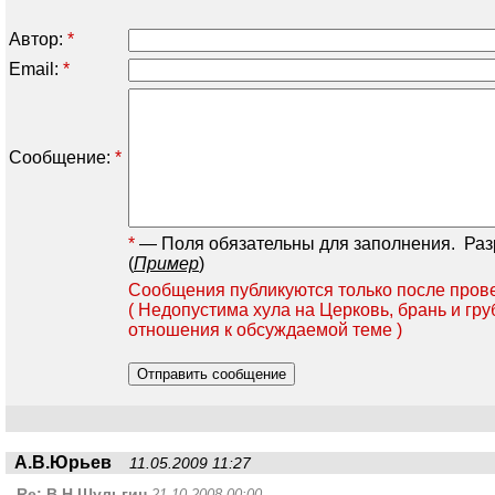
Автор:
*
Email:
*
Сообщение:
*
*
— Поля обязательны для заполнения.
Разре
(
Пример
)
Сообщения публикуются только после прове
( Недопустима хула на Церковь, брань и гру
отношения к обсуждаемой теме )
А.В.Юрьев
11.05.2009 11:27
Re:
В.Н.Шульгин
21.10.2008 00:00