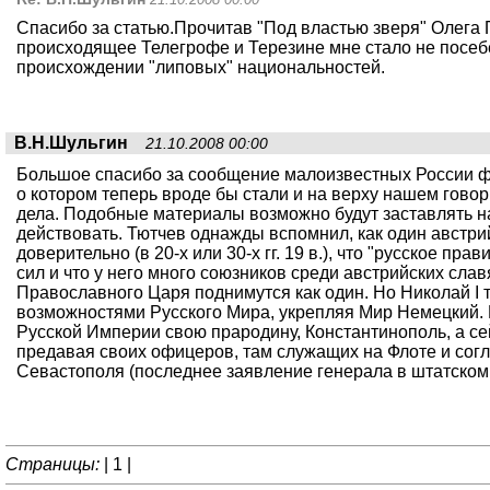
Спасибо за статью.Прочитав "Под властью зверя" Олега 
происходящее Телегрофе и Терезине мне стало не посеб
происхождении "липовых" национальностей.
В.Н.Шульгин
21.10.2008 00:00
Большое спасибо за сообщение малоизвестных России ф
о котором теперь вроде бы стали и на верху нашем говор
дела. Подобные материалы возможно будут заставлять н
действовать. Тютчев однажды вспомнил, как один австри
доверительно (в 20-х или 30-х гг. 19 в.), что "русское пра
сил и что у него много союзников среди австрийских слав
Православного Царя поднимутся как один. Но Николай I т
возможностями Русского Мира, укрепляя Мир Немецкий. В
Русской Империи свою прародину, Константинополь, а се
предавая своих офицеров, там служащих на Флоте и соглаш
Севастополя (последнее заявление генерала в штатском
Страницы:
|
1
|