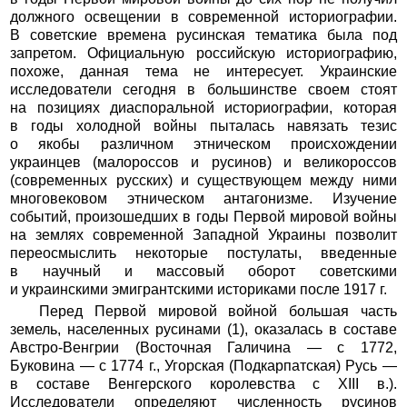
должного освещении в современной историографии.
В советские времена русинская тематика была под
запретом. Официальную российскую историографию,
похоже, данная тема не интересует. Украинские
исследователи сегодня в большинстве своем стоят
на позициях диаспоральной историографии, которая
в годы холодной войны пыталась навязать тезис
о якобы различном этническом происхождении
украинцев (малороссов и русинов) и великороссов
(современных русских) и существующем между ними
многовековом этническом антагонизме. Изучение
событий, произошедших в годы Первой мировой войны
на землях современной Западной Украины позволит
переосмыслить некоторые постулаты, введенные
в научный и массовый оборот советскими
и украинскими эмигрантскими историками после 1917 г.
Перед Первой мировой войной большая часть
земель, населенных русинами (1), оказалась в составе
Австро-Венгрии (Восточная Галичина — с 1772,
Буковина — с 1774 г., Угорская (Подкарпатская) Русь —
в составе Венгерского королевства с XIII в.).
Исследователи определяют численность русинов