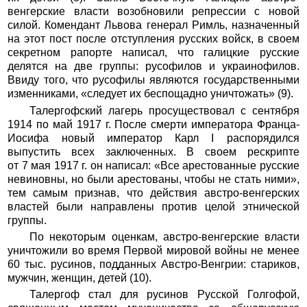
венгерские власти возобновили репрессии с новой
силой. Комендант Львова генерал Римль, назначенный
на этот пост после отступления русских войск, в своем
секретном рапорте написал, что галицкие русские
делятся на две группы: русофилов и украинофилов.
Ввиду того, что русофилы являются государственными
изменниками, «следует их беспощадно уничтожать» (9).
Талергофский лагерь просуществовал с сентября
1914 по май 1917 г. После смерти императора Франца-
Иосифа новый император Карл I распорядился
выпустить всех заключенных. В своем рескрипте
от 7 мая 1917 г. он написал: «Все арестованные русские
невиновны, но были арестованы, чтобы не стать ними»,
тем самым признав, что действия австро-венгерских
властей были направлены против целой этнической
группы.
По некоторым оценкам, австро-венгерские власти
уничтожили во время Первой мировой войны не менее
60 тыс. русинов, подданных Австро-Венгрии: стариков,
мужчин, женщин, детей (10).
Талергоф стал для русинов Русской Голгофой,