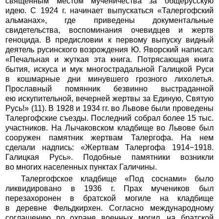
священным местом мученичества за общерусскую
идею. С 1924 г. начинает выпускаться «Талергофский
альманах», где приведены документальные
свидетельства, воспоминания очевидцев и жертв
геноцида. В предисловии к первому выпуску видный
деятель русинского возрождения Ю. Яворский написал:
«Печальная и жуткая эта книга. Потрясающая книга
бытия, искуса и мук многострадальной Галицкой Руси
в кошмарные дни минувшего грозного лихолетья.
Прославный помянник безвинно выстраданной
ею искупительной, вечерней жертвы за Единую, Святую
Русь!» (11). В 1928 и 1934 гг. во Львове были проведены
Талергофские съезды. Последний собрал более 15 тыс.
участников. На Лычаковском кладбище во Львове был
сооружен памятник жертвам Талергофа. На нем
сделали надпись: «Жертвам Талергофа 1914−1918.
Галицкая Русь». Подобные памятники возникли
во многих населенных пунктах Галичины.
Талергофское кладбище «Под соснами» было
ликвидировано в 1936 г. Прах мучеников был
перезахоронен в братской могиле на кладбище
в деревне Фельдкирхен. Согласно международному
соглашению по охране военных могил, на братской