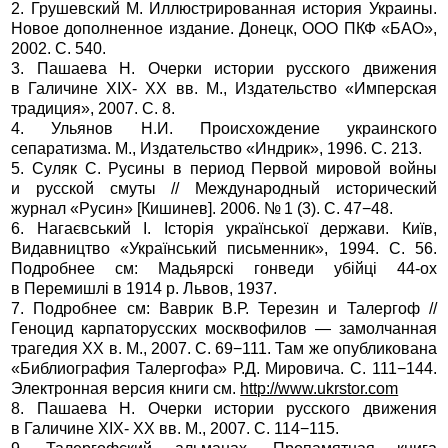
2. Грушевский М. Иллюстрированная история Украины.
Новое дополненное издание. Донецк, ООО ПКФ «БАО»,
2002. С. 540.
3. Пашаева Н. Очерки истории русского движения
в Галичине XIX- XX вв. М., Издательство «Имперская
традиция», 2007. С. 8.
4. Ульянов Н.И. Происхождение украинского
сепаратизма. М., Издательство «Индрик», 1996. С. 213.
5. Суляк С. Русины в период Первой мировой войны
и русской смуты // Международный исторический
журнал «Русин» [Кишинев]. 2006. № 1 (3). С. 47−48.
6. Нагаєвський I. Iсторiя української держави. Київ,
Видавництво «Український письменник», 1994. С. 56.
Подробнее см: Мадьярскi гонведи убiйцi 44-ох
в Перемишлi в 1914 р. Львов, 1937.
7. Подробнее см: Ваврик В.Р. Терезин и Талергоф //
Геноцид карпаторусских москвофилов — замолчанная
трагедия XX в. М., 2007. С. 69−111. Там же опубликована
«Библиография Талергофа» Р.Д. Мировича. С. 111−144.
Электронная версия книги см.
http://www.ukrstor.com
8. Пашаева Н. Очерки истории русского движения
в Галичине XIX- XX вв. М., 2007. С. 114−115.