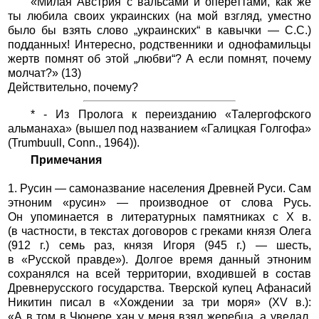
«Милая Австрия с вальсами и опереттами, как же
ты любила своих украинских (на мой взгляд, уместно
было бы взять слово „украинских“ в кавычки — С.С.)
подданных! Интересно, родственники и однофамильцы
жертв помнят об этой „любви“? А если помнят, почему
молчат?» (13)
Действительно, почему?
* - Из Пролога к переизданию «Талергофского
альманаха» (вышел под названием «Галицкая Голгофа»
(Trumbuull, Conn., 1964)).
Примечания
1. Русин — самоназвание населения Древней Руси. Сам
этноним «русин» — производное от слова Русь.
Он упоминается в литературных памятниках с X в.
(в частности, в текстах договоров с греками князя Олега
(912 г.) семь раз, князя Игоря (945 г.) — шесть,
в «Русской правде»). Долгое время данный этноним
сохранялся на всей территории, входившей в состав
Древнерусского государства. Тверской купец Афанасий
Никитин писал в «Хождении за три моря» (XV в.):
«А в том в Чюнере хан у меня взял жеребца, а уведал,