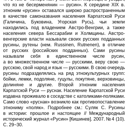
что яз не бесерменянин — русин». К середине XIX в.
этноним «русин» оставался широко распространенным
в качестве самоназвания населения Карпатской Руси
(Галичина, Буковина, Угорская Русь), чьи земли
находились под владением Австро-Венгрии, а также
населения севера Бессарабии и Холмщины. Австро-
венгерские власти называли своих русских подданных
русины, рутены (нем. Russinen, Rutnenеn), в отличие
от русских (российских подданных). Сами русины
называли себя в единственном числе русин,
а во множественном числе — русскими, веру свою —
русскою, свой народ и язык — русскими. В свою очередь
русины подразделялись на ряд этнокультурных групп:
бойки, лемки, подоляне, гуцулы, покутяне, верховинцы,
долиняне и другие. Второй этноним населения
Карпатской Руси — руснак. Население Карпатской Руси
издавна проживало в соседстве с католиками-поляками.
Само слово «руснак» возникло как противопоставление
этнониму «поляк». Подробнее см.: Суляк С. Русины
в истории: прошлое и настоящее // Международный
исторический журнал «Русин» [Кишинев]. 2007. № 4 (10).
С. 29−30.