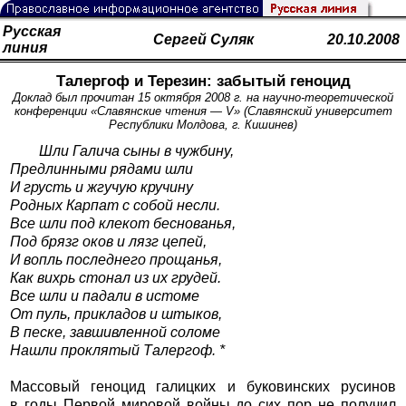
Русская
Сергей Суляк
20.10.2008
линия
Талергоф и Терезин: забытый геноцид
Доклад был прочитан 15 октября 2008 г. на научно-теоретической
конференции «Славянские чтения — V» (Славянский университет
Республики Молдова, г. Кишинев)
Шли Галича сыны в чужбину,
Предлинными рядами шли
И грусть и жгучую кручину
Родных Карпат с собой несли.
Все шли под клекот беснованья,
Под брязг оков и лязг цепей,
И вопль последнего прощанья,
Как вихрь стонал из их грудей.
Все шли и падали в истоме
От пуль, прикладов и штыков,
В песке, завшивленной соломе
Нашли проклятый Талергоф. *
Массовый геноцид галицких и буковинских русинов
в годы Первой мировой войны до сих пор не получил