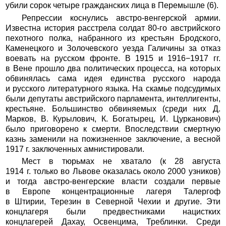
убили сорок четыре гражданских лица в Перемышле (6).
Репрессии коснулись австро-венгерской армии.
Известна история расстрела солдат 80-го австрийского
пехотного полка, набранного из крестьян Бродского,
Каменецкого и Золочевского уезда Галичины за отказ
воевать на русском фронте. В 1915 и 1916−1917 гг.
в Вене прошло два политических процесса, на которых
обвинялась сама идея единства русского народа
и русского литературного языка. На скамье подсудимых
были депутаты австрийского парламента, интеллигенты,
крестьяне. Большинство обвиняемых (среди них Д.
Марков, В. Курылович, К. Богатырец, И. Цурканович)
было приговорено к смерти. Впоследствии смертную
казнь заменили на пожизненное заключение, а весной
1917 г. заключенных амнистировали.
Мест в тюрьмах не хватало (к 28 августа
1914 г. только во Львове оказалась около 2000 узников)
и тогда австро-венгерские власти создали первые
в Европе концентрационные лагеря Талергоф
в Штирии, Терезин в Северной Чехии и другие. Эти
концлагеря были предвестниками нацистких
концлагерей Дахау, Освенцима, Треблинки. Среди