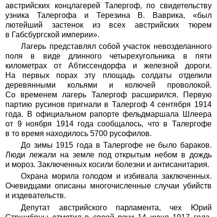
австрийских концлагерей Талергоф, по свидетельству
узника Талергофа и Терезина В. Ваврика, «был
лютейший застенок из всех австрийских тюрем
в Габсбургской империи».
Лагерь представлял собой участок невозделанного
поля в виде длинного четырехугольника в пяти
километрах от Абтиссендорфа и железной дороги.
На первых порах эту площадь солдаты отделили
деревянными кольями и колючей проволокой.
Со временем лагерь Талергоф расширился. Первую
партию русинов пригнали в Талергоф 4 сентября 1914
года. В официальном рапорте фельдмаршала Шлеера
от 9 ноября 1914 года сообщалось, что в Талергофе
в то время находилось 5700 русофилов.
До зимы 1915 года в Талергофе не было бараков.
Люди лежали на земле под открытым небом в дождь
и мороз. Заключенных косили болезни и антисанитария.
Охрана морила голодом и избивала заключенных.
Очевидцами описаны многочисленные случаи убийств
и издевательств.
Депутат австрийского парламента, чех Юрий