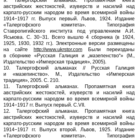
9. Талергофский альманах. Пропамятная книга
австрийских жестокостей, изуверств и насилий над
карпато-русским народом во время всемирной войны
1914−1917 гг. Выпуск первый. Львов, 1924. Издание
«Талергофского комитета». Типография
Ставропигийского института под управлением А.И.
Яськова. С. 30−31. Всего вышло 4 сборника (в 1924,
1925, 1930, 1932 гг.). Электронные версии размещены
на сайте
http://www.ukrstor.com
Были переизданы
в сборнике «Русская Галиция и „мазепенство“» (М.,
Издательство «Имперская традиция», 2005).
10. Талергофский альманах // Русская Галиция
и «мазепинство». М., Издательство «Имперская
традиция», 2005. С. 210.
11. Талергофский альманах. Пропамятная книга
австрийских жестокостей, изуверств и насилий над
карпато-русским народом во время всемирной войны
1914−1917 гг. Выпуск первый. С.VII.
12. Талергофский альманах. Пропамятная книга
австрийских жестокостей, изуверств и насилий над
карпато-русским народом во время всемирной войны
1914−1917 гг. Выпуск второй. Львов, 1925. Издание
«Талергофского комитета». Типография