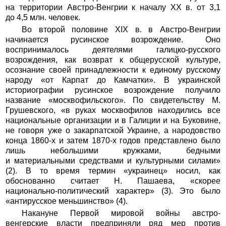
на территории Австро-Венгрии к началу XX в. от 3,1
до 4,5 млн. человек.
Во второй половине XIX в. в Австро-Венгрии
начинается русинское возрождение. Оно
воспринималось деятелями галицко-русского
возрождения, как возврат к общерусской культуре,
осознание своей принадлежности к единому русскому
народу «от Карпат до Камчатки». В украинской
историографии русинское возрождение получило
название «москвофильского». По свидетельству М.
Грушевского, «в руках москвофилов находились все
национальные организации и в Галиции и на Буковине,
не говоря уже о закарпатской Украине, а народовство
конца 1860-х и затем 1870-х годов представлено было
лишь небольшими кружками, бедными
и материальными средствами и культурными силами»
(2). В то время термин «украинец» носил, как
обоснованно считает Н. Пашаева, «скорее
национально-политический характер» (3). Это было
«антирусское меньшинство» (4).
Накануне Первой мировой войны австро-
венгерские власти предприняли ряд мер против