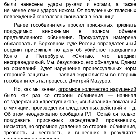
были нанесены удары руками и ногами, а также
не менее семи ударов ножом. От полученных телесных
повреждений конголезец скончался в больнице.
Ранее гособвинитель просил присяжных признать
подсудимых виновными в полном объеме
предъявленного обвинения. Прокуратура намерена
обжаловать в Верховном суде России оправдательный
вердикт присяжных по делу об убийстве гражданина
Конго в Петербурге. «Считаю, что вердикт
несправедливый. Мы, безусловно, его обжалуем. Одним
из оснований будет нарушение процессуальных норм
стороной защиты», — заявил журналистам во вторник
гособвинитель на процессе Дмитрий Мазуров.
Но, как мы знаем,
огромное количество нарушений
было как раз со стороны обвинения — начиная
от задержания «преступников», «выбивания» показаний
в милиции, произведения следственных действий и т. д.
Об этом неоднократно сообщала РЛ
. Остаётся только
поздравить присяжных заседателей, проявивших,
несмотря, но огромное давление со стороны обвинения,
трезвость и честность, и вынесших в результате
справедливое решение.