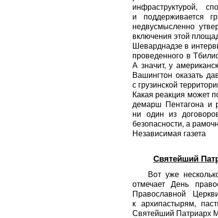
инфраструктурой, сп
и поддерживается г
недвусмысленно утве
включения этой площад
Шеварднадзе в интервь
проведенного в Тбили
А значит, у американ
Вашингтон оказать да
с грузинской территори
Какая реакция может по
демарш Пентагона и р
ни один из договоро
безопасности, а рамоч
Независимая газета
Святейший Пат
Вот уже нескольк
отмечает День прав
Православной Церкв
к архипастырям, пас
Святейший Патриарх Мос