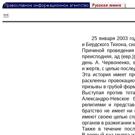
<<
25 января 2003 г
и Бердского Тихона, с
Причиной проведения
преисподняя, ад (евр.)
день А. Червоненко, 
и жертв, с целью посл
Эта история имеет пр
расклеены провокацио
призывы в грубой форм
Выступая против тота
Александро-Невское 
религиями и представ
братство не имеет ни 
имеют своею целью спр
органов в разжигании 
Также в течение пос
В первый раз группа и