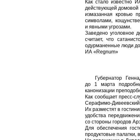
Как стало известно
И
действующей домовой ц
измазанная кровью п
символами, кощунств
и явными угрозами.
Заведено уголовное д
считает, что сатанис
одурманенные люди до
ИА «Regnum»
Губернатор Генн
до 1 марта подробн
канонизации преподобн
Как сообщает пресс-сл
Серафимо-Дивеевский 
Их разместят в гостин
удобства передвижени
со стороны городов Ар
Для обеспечения гос
продуктовые палатки, в