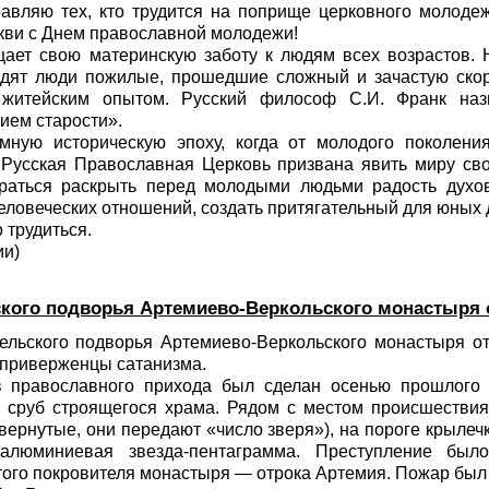
равляю тех, кто трудится на поприще церковного молодеж
кви с Днем православной молодежи!
ает свою материнскую заботу к людям всех возрастов. Н
дят люди пожилые, прошедшие сложный и зачастую ско
 житейским опытом. Русский философ С.И. Франк наз
ием старости».
мную историческую эпоху, когда от молодого поколени
, Русская Православная Церковь призвана явить миру св
раться раскрыть перед молодыми людьми радость духов
человеческих отношений, создать притягательный для юных 
 трудиться.
ии)
ского подворья Артемиево-Веркольского монастыря
ельского подворья Артемиево-Веркольского монастыря о
 приверженцы сатанизма.
 православного прихода был сделан осенью прошлого
сруб строящегося храма. Рядом с местом происшествия
вернутые, они передают «число зверя»), на пороге крыле
люминиевая звезда-пентаграмма. Преступление был
ого покровителя монастыря — отрока Артемия. Пожар был