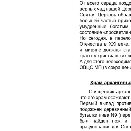
От всего сердца позд
верных чад нашей Цер
Святая Церковь обращ
большей частью прихо
умудренные богатым
состояние «просветлен
Но сегодня, в перело
Отечества в XXI веке
и миряне должны ста
красоту христианских 
А для этого необходимо
ОВЦС МП (в сокращен
Храм архангель
Священник арханг
что его храм осаждают
Первый выпад против
подожжен деревянный 
бутылки пива N9 (пере
был найден нож и а
празднования дня Свят