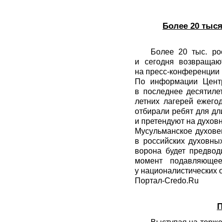
Более 20 тыся
Более 20 тыс. ро
и сегодня возвращаю
на пресс-конференции 
По информации Центр
в последнее десятиле
летних лагерей ежего
отбирали ребят для дл
и претендуют на духов
Мусульманское духове
в российских духовны
ворона будет предвод
момент подавляющее
у националистических 
Портал-Credo.Ru
П