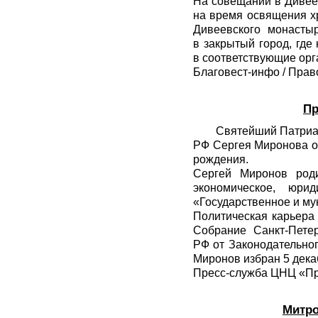
На совещании в Дивее
на время освящения х
Дивеевского монасты
в закрытый город, где
в соответствующие орг
Благовест-инфо
/
Прав
Пр
Святейший Патриар
РФ Сергея Миронова ор
рождения.
Сергей Миронов род
экономическое, юри
«Государственное и му
Политическая карьера
Собрание Санкт-Пете
РФ от Законодательно
Миронов избран 5 дека
Пресс-служба ЦНЦ «П
Митро