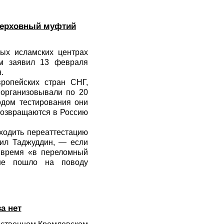
 верховный муфтий
ых исламских центрах
ом заявил 13 февраля
.
ропейских стран СНГ,
 организовывали по 20
одом тестирования они
 возвращаются в Россию
ходить переаттестацию
нил Таджуддин, — если
е время «в переломный
 не пошло на поводу
а нет