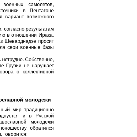
е военных самолетов,
точники в Пентагоне
я вариант возможного
, согласно результатам
ию в отношении Ирака.
аз Шеварднадзе просит
ела свои военные базы
 нетрудно. Собственно,
ие Грузии не нарушает
овора о коллективной
вославной молодежи
вный мир традиционно
днуется и в Русской
авославной молодежи
 юношеству обратился
, говорится: