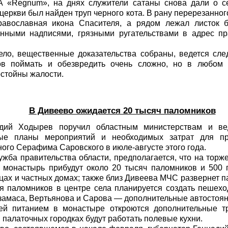
А «Regnum»
, на днях служители сатаны снова дали о с
еркви был найден труп черного кота. В рану перерезанног
равославная икона Спасителя, а рядом лежал листок б
енными надписями, грязными ругательствами в адрес п
ело, вещественные доказательства собраны, ведется сле
тов поймать и обезвредить очень сложно, но в любом
стойны жалости.
В Дивеево ожидается 20 тысяч паломников
адий Ходырев поручил областным министерствам и ве
ые планы мероприятий и необходимых затрат для пра
ого Серафима Саровского в июле-августе этого года.
ужба правительства области, предполагается, что на торж
монастырь прибудут около 20 тысяч паломников и 500 г
ицах и частных домах; также близ Дивеева МЧС развернет п
я паломников в центре села планируется создать пешеход
замаса, Вертьянова и Сарова — дополнительные автостоян
тей питанием в монастыре откроются дополнительные т
 палаточных городках будут работать полевые кухни.