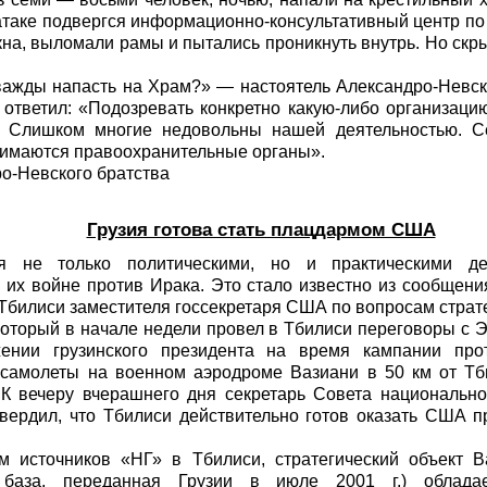
 атаке подвергся информационно-консультативный центр по 
на, выломали рамы и пытались проникнуть внутрь. Но скр
дважды напасть на Храм?» — настоятель Александро-Невск
ответил: «Подозревать конкретно какую-либо организаци
. Слишком многие недовольны нашей деятельностью. С
нимаются правоохранительные органы».
о-Невского братства
Грузия готова стать плацдармом США
ся не только политическими, но и практическими д
их войне против Ирака. Это стало известно из сообщения
Тбилиси заместителя госсекретаря США по вопросам страт
который в начале недели провел в Тбилиси переговоры с 
ении грузинского президента на время кампании про
самолеты на военном аэродроме Вазиани в 50 км от Тб
 К вечеру вчерашнего дня секретарь Совета национально
вердил, что Тбилиси действительно готов оказать США п
 источников «НГ» в Тбилиси, стратегический объект 
 база, переданная Грузии в июле 2001 г.) облада