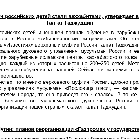
ч российских детей стали ваххабитами, утверждает
Талгат Таджуддин
ссийских детей и юношей прошли обучение в зарубежн
тся в Россию зомбированными экстремистами. Об эт
в «Известиях» верховный муфтий России Талгат Таджуддин
ального духовного управления мусульман России и ев
тие зарубежные исламские центры ваххабистского толка
дно, каждый из которых расчитан на 200−250 детей. Мет
ительного обучения за границей. Сейчас эти экстремисты
ное лидерство.
нство, по мнению верховного муфтия России, должно про
х управлениях мусульман. «Пословица гласит, — напом
ителем народа, то она приведет его к свалке». В то ж
 большинство мусульманского духовенства России
организаций нашей страны», сказал Талгат Таджуддин.
утин: планов реорганизации «Газпрома» у государств