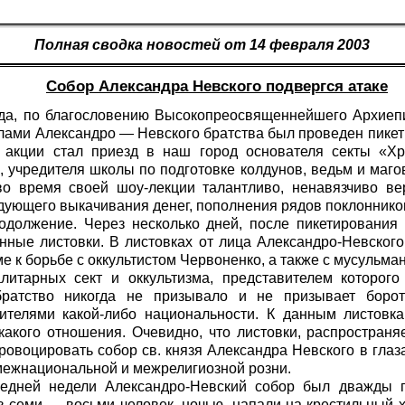
Полная сводка новостей от 14 февраля 2003
Собор Александра Невского подвергся атаке
ода, по благословению Высокопреосвященнейшего Архиеп
илами Александро — Невского братства был проведен пикет
 акции стал приезд в наш город основателя секты «
), учредителя школы по подготовке колдунов, ведьм и маго
во время своей шоу-лекции талантливо, ненавязчиво в
едующего выкачивания денег, пополнения рядов поклоннико
одолжение. Через несколько дней, после пикетирования
нные листовки. В листовках от лица Александро-Невского
е к борьбе с оккультистом Червоненко, а также с мусульма
литарных сект и оккультизма, представителем которого
братство никогда не призывало и не призывает боро
ителями какой-либо национальности. К данным листовк
какого отношения. Очевидно, что листовки, распростран
овоцировать собор св. князя Александра Невского в гла
межнациональной и межрелигиозной розни.
ледней недели Александро-Невский собор был дважды п
з семи — восьми человек, ночью, напали на крестильный х