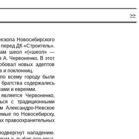
>>
ископа Новосибирского
 перед ДК «Строитель».
Храм шеол «(«шеол» —
в А. Червоненко. В этот
ербовал новых адептов
в и поклонниц.
 по всему городу были
 братства содержались
нами и евреями.
 является Червоненко,
ться с традиционными
ам Александро-Невское
яемые по Новосибирску,
зах правоохранительных
одвергнут нападению.
рам и, выбив все окна,