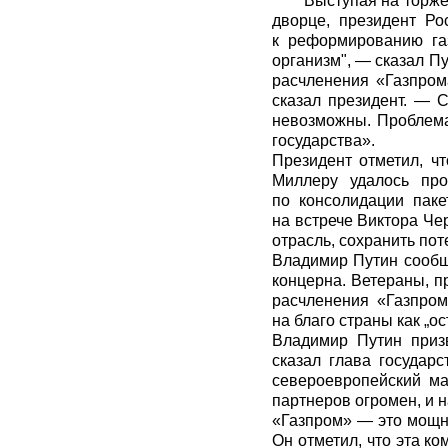
Выступая на торже
дворце, президент Ро
к реформированию га
организм", — сказал Пу
расчленения «Газпром
сказал президент. — С
невозможны. Проблема 
государства».
Президент отметил, ч
Миллеру удалось про
по консолидации паке
на встрече Виктора Че
отрасль, сохранить пот
Владимир Путин сообщи
концерна. Ветераны, пр
расчленения «Газпром
на благо страны как „о
Владимир Путин призв
сказал глава государ
североевропейский ма
партнеров огромен, и н
«Газпром» — это мощны
Он отметил, что эта ко