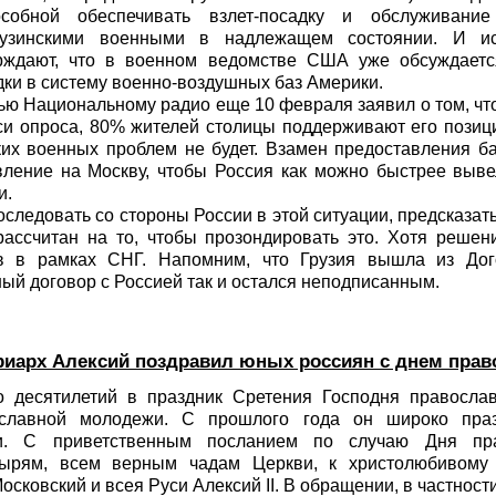
особной обеспечивать взлет-посадку и обслуживани
рузинскими военными в надлежащем состоянии. И ис
рждают, что в военном ведомстве США уже обсуждаетс
ки в систему военно-воздушных баз Америки.
ю Национальному радио еще 10 февраля заявил о том, что
си опроса, 80% жителей столицы поддерживают его позиц
ских военных проблем не будет. Взамен предоставления б
вление на Москву, чтобы Россия как можно быстрее выв
и.
следовать со стороны России в этой ситуации, предсказать
ассчитан на то, чтобы прозондировать это. Хотя решен
в в рамках СНГ. Напомним, что Грузия вышла из Дог
ный договор с Россией так и остался неподписанным.
риарх Алексий поздравил юных россиян с днем пра
о десятилетий в праздник Сретения Господня правосла
ославной молодежи. С прошлого года он широко праз
и. С приветственным посланием по случаю Дня пр
тырям, всем верным чадам Церкви, к христолюбивому
ковский и всея Руси Алексий II. В обращении, в частности