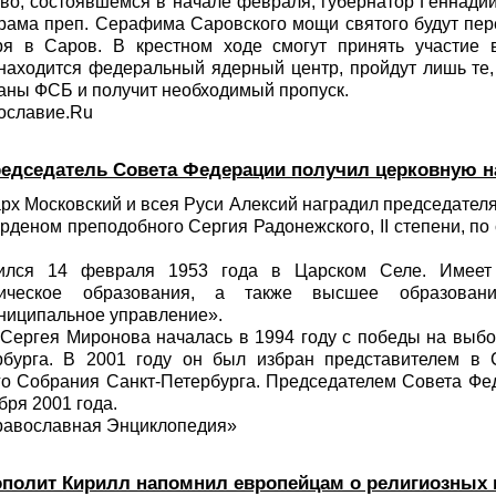
во, состоявшемся в начале февраля, губернатор Геннадий
рама преп. Серафима Саровского мощи святого будут пе
ря в Саров. В крестном ходе смогут принять участие 
 находится федеральный ядерный центр, пройдут лишь те,
аны ФСБ и получит необходимый пропуск.
ославие.Ru
едседатель Совета Федерации получил церковную н
х Московский и всея Руси Алексий наградил председател
деном преподобного Сергия Радонежского, II степени, по 
ился 14 февраля 1953 года в Царском Селе. Имеет 
дическое образования, а также высшее образован
ниципальное управление».
 Сергея Миронова началась в 1994 году с победы на выбо
рбурга. В 2001 году он был избран представителем в
го Собрания Санкт-Петербурга. Председателем Совета Ф
бря 2001 года.
равославная Энциклопедия»
полит Кирилл напомнил европейцам о религиозных 