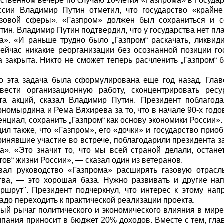
ственном вечере по случаю 10-летия «Газпрома» в Госуд
ссии Владимир Путин отметил, что государство «крайн
зовой сферы». «Газпром» должен был сохраниться и с
тин. Владимир Путин подтвердил, что у государства нет пл
а». «И раньше трудно было „Газпром“ раскачать, ликвиди
ейчас никакие реорганизации без осознанной позиции го
закрыта. Никто не сможет теперь расчленить „Газпром“ 
то эта задача была сформулирована еще год назад. Гла
вести организационную работу, сконцентрировать рес
та акций, сказал Владимир Путин. Президент поблагод
рномырдина и Рема Вяхирева за то, что в начале 90-х годо
енциал, сохранить „Газпром“ как основу экономики России».
л также, что «Газпром», его «дочки» и государство при
инявшие участие во встрече, поблагодарили президента за 
а». «Это значит то, что мы всей страной делали, остане
стов“ жизни России», — сказал один из ветеранов.
ал руководство «Газпрома» расширять газовую отрасл
ства, — это хорошая база. Нужно развивать и другие нап
ршрут". Президент подчеркнул, что интерес к этому нап
адо переходить к практической реализации проекта.
й рычаг политического и экономического влияния в мире"
мпания приносит в бюджет 20% доходов. Вместе с тем, глав