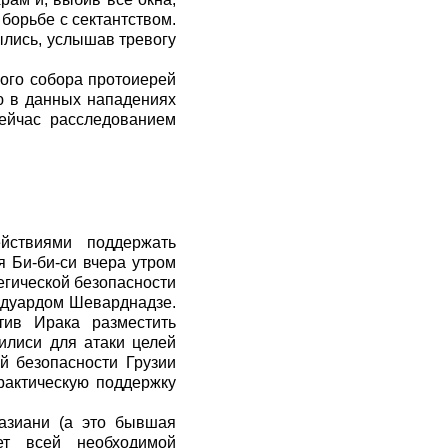
борьбе с сектантством.
ылись, услышав тревогу
ого собора протоиерей
ю в данных нападениях
ейчас расследованием
ействиями поддержать
 Би-би-си вчера утром
егической безопасности
Эдуардом Шеварднадзе.
тив Ирака разместить
илиси для атаки целей
й безопасности Грузии
рактическую поддержку
Вазиани (а это бывшая
ет всей необходимой