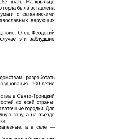
ебе знать. На крыльце
о горла была вставлена
умаги с сатанинскими
равославных верующих
дствие. Отец Феодосий
 случае эти заблудшие
домствам разработать
зднования 100-летия
ества в Свято-Троицкий
остей со всей страны.
алаточные городки. Для
ную зону, а на въезде
ки.
рапезные, а в селе —