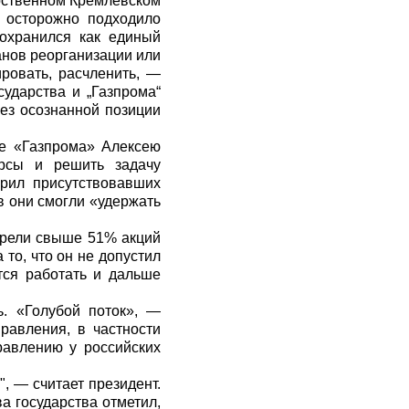
арственном Кремлевском
е осторожно подходило
охранился как единый
анов реорганизации или
ровать, расчленить, —
сударства и „Газпрома“
без осознанной позиции
ве «Газпрома» Алексею
урсы и решить задачу
арил присутствовавших
в они смогли «удержать
обрели свыше 51% акций
то, что он не допустил
тся работать и дальше
ь. «Голубой поток», —
равления, в частности
равлению у российских
, — считает президент.
а государства отметил,