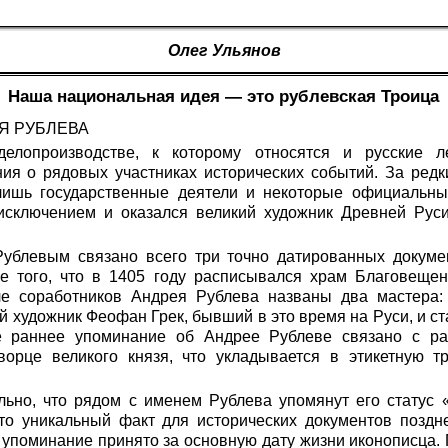
Олег Ульянов
Наша национальная идея — это рублевская Троица
Я РУБЛЕВА
елопроизводстве, к которому относятся и русские ле
ния о рядовых участниках исторических событий. За редк
лишь государственные деятели и некоторые официальны
исключением и оказался великий художник Древней Ру
 Рублевым связано всего три точно датированных докум
е того, что в 1405 году расписывался храм Благовещен
ле соработников Андрея Рублева названы два мастера
й художник Феофан Грек, бывший в это время на Руси, и ст
е раннее упоминание об Андрее Рублеве связано с р
орце великого князя, что укладывается в этикетную 
ьно, что рядом с именем Рублева упомянут его статус «
то уникальный факт для исторических документов поздне
упоминание принято за основную дату жизни иконописца. П