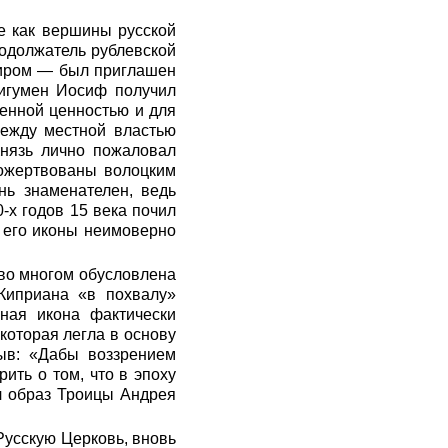
е как вершины русской
родолжатель рублевской
миром — был приглашен
 игумен Иосиф получил
ненной ценностью и для
между местной властью
Князь лично пожаловал
пожертвованы волоцким
нь знаменателен, ведь
-х годов 15 века почил
и его иконы неимоверно
 во многом обусловлена
Киприана «в похвалу»
рная икона фактически
которая легла в основу
ыв: «Дабы воззрением
ить о том, что в эпоху
л образ Троицы Андрея
Русскую Церковь, вновь