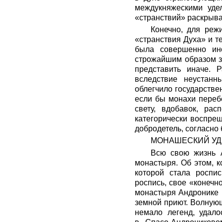
междукняжескими удел
«странствий» раскрыва
Конечно, для реж
«странствия Духа» и т
была совершенно ин
строжайшим образом з
представить иначе. 
вследствие неустанн
облегчило государстве
если бы монахи переб
свету, вдобавок, ра
категорически воспрещ
добродетель, согласно
МОНАШЕСКИЙ УД
Всю свою жизнь А
монастыря. Об этом, к
которой стала роспи
роспись, свое «конечн
монастыря Андронике и
земной приют. Волную
немало легенд, удало