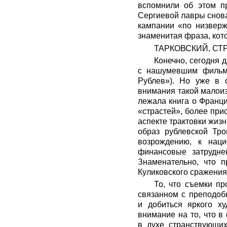
вспомнили об этом п
Сергиевой лавры снова
кампании «по низверж
знаменитая фраза, кото
ТАРКОВСКИЙ, СТ
Конечно, сегодня 
с нашумевшим фильмо
Рублев»). Но уже в 
внимания такой малоиз
лежала книга о Франц
«страстей», более при
аспекте трактовки жиз
образ рублевской Тро
возрождению, к наци
финансовые затрудне
Знаменательно, что 
Куликовского сражения
То, что съемки п
связанном с преподоб
и добиться яркого х
внимание на то, что в
в духе странствующи