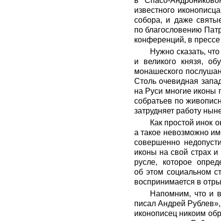
в Спасо-Андроников
известного иконописца
собора, и даже святы
по благословению Патр
конференций, в прессе
Нужно сказать, чт
и великого князя, об
монашеского послушани
Столь очевидная запад
на Руси многие иконы п
собратьев по живописн
затрудняет работу нын
Как простой инок о
а такое невозможно им
совершенно недопусти
иконы на свой страх и
русле, которое опред
об этом социальном ст
воспринимается в отрыв
Напомним, что и в
писал Андрей Рублев»,
иконописец никоим обр