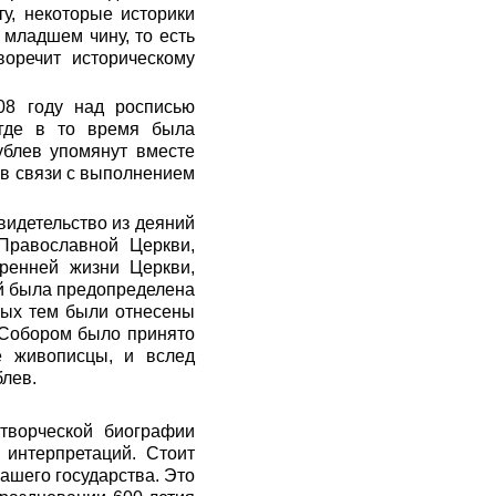
у, некоторые историки
 младшем чину, то есть
оречит историческому
08 году над росписью
 где в то время была
ублев упомянут вместе
 в связи с выполнением
видетельство из деяний
Православной Церкви,
ренней жизни Церкви,
ий была предопределена
ных тем были отнесены
 Собором было принято
е живописцы, и вслед
блев.
творческой биографии
 интерпретаций. Стоит
нашего государства. Это