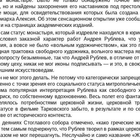
ом монастыре. Было не только обнаружено точное ме
, но и найдены захоронения его наставников под престо
е мощи, для освидетельствования которых была создана
иарха Алексия. Об этом сенсационном открытии уже сооб
 и на страницах академических изданий.
о сам статус монастыря, который издревле находился в юри
условил заказной характер работ Андрея Рублева, что
я, а вовсе не было «вольным художничеством», как это 
ная трактовка свободного художника, вольного мастера яв
опросту безымянные, так что Андрей Рублев, в отличие от 
ому цеху, никак не мог иконы подписывать — и это, в сво
ешним искусствоведам.
н не мог этого делать. Не потому что категорически запре
енно с точки зрения его социального статуса митрополичье
ма популярная интерпретация Рублева как свободного 
 риск, по собственному вдохновению. Весь полет его фант
елялось потребностями церковной жизни, церковной т
атусе в фильме Тарковского забыто, в результате и по 
е от исторического контекста.
 деяниях Стоглавого собора отмечено, «како греческие 
 тем самым подчеркнуто, что Рублев творил в рамках церко
азом не мог перешагнуть. Неслучайно и само название «