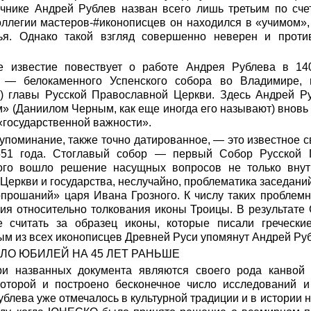
очнике Андрей Рублев назван всего лишь третьим по счет
коллегии мастеров-#иконописцев он находился в «учимом»,
ья. Однако такой взгляд совершенно неверен и против
е известие повествует о работе Андрея Рублева в 14
 — белокаменного Успенского собора во Владимире,
) главы Русской Православной Церкви. Здесь Андрей Р
» (Даниилом Черным, как еще иногда его называют) вновь
 «государственной важности».
 упоминание, также точно датированное, — это известное с
551 года. Стоглавый собор — первый Собор Русской 
рого вошло решение насущных вопросов не только внут
Церкви и государства, неслучайно, проблематика заседан
опрошаний» царя Ивана Грозного. К числу таких проблем
ния относительно толкования иконы Троицы. В результате
е считать за образец иконы, которые писали гречески
ым из всех иконописцев Древней Руси упомянут Андрей Ру
ЛО ЮБИЛЕЙ НА 45 ЛЕТ РАНЬШЕ
ри названных документа являются своего рода канвой 
оторой и построено бесконечное число исследований и
Рублева уже отмечалось в культурной традиции и в истории 