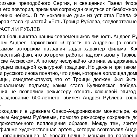
ризыве преподобного Сергия, и священник Павел Флоре
 его повторил, призывая сограждан очнуться от безбожного
ению небес». В те «окаянные дни» из уст отца Павла Ф
рая стала крылатой: «Есть Троица Рублева, следовательно,
РАСТИ И РУБЛЕВ
для большинства наших современников личность Андрея Ру
м Андрея Тарковского «Страсти по Андрею» (в совет
самом авторском названии задан характер фильма. Кро
вестный факт, что во время работы над фильмом у Тарков
иске Ассизском. А потому неслучайно картина выдержана 
сущем западной культурной традиции. Но даже и при таком
ни русского инока понятно, что идеи, которые воплощал д
ицы, свидетельствуют, что от Троицы должен был быт
ональному подъему, каким стала Куликовская победа
ния не позволили режиссеру отснять ключевой эпизод 
празднование 600-летнего юбилея Андрея Рублева совп
.
роходили и в древнем Спасо-Андрониковом монастыре, на
ным Андреем Рублевым, помогло режиссеру сохранить д
удожественного воплощения образов. Между тем, зрите
 фильме художественная артель, которую возглавлял Анд
х францисканцев. И бродят бедные монахи по разоренн