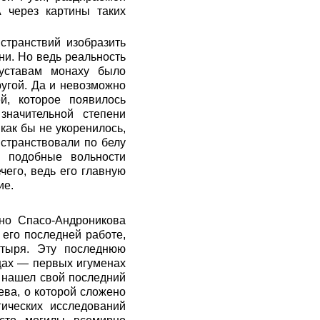
А через картины таких
странствий изобразить
ни. Но ведь реальность
уставам монаху было
угой. Да и невозможно
й, которое появилось
значительной степени
как бы не укоренилось,
странствовали по белу
м подобные вольности
чего, ведь его главную
ие.
но Спасо-Андроникова
 его последней работе,
стыря. Эту последнюю
тцах — первых игуменах
и нашел свой последний
ва, о которой сложено
гических исследований