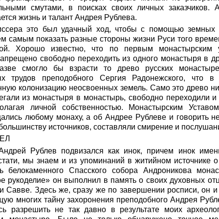
ьными смутами, в поисках своих личных заказчиков. 
ется жизнь и талант Андрея Рублева.
иссера это был удачный ход, чтобы с помощью земных 
ем самым показать разные стороны жизни Руси того време
ой. Хорошо известно, что по первым монастырским 
апрещено свободно переходить из одного монастыря в др
Разве смогло бы взрасти то древо русских монастыре
ых трудов преподобного Сергия Радонежского, что в 
нную колонизацию неосвоенных земель. Само это древо ни
егали из монастыря в монастырь, свободно переходили и 
сполагая личной собственностью. Монастырским Уставо
ались любому монаху, а об Андрее Рублеве и говорить не
 большинству источников, составляли смирение и послушан
ЕЛ
ндрей Рублев подвизался как инок, причем инок имен
стати, мы знаем и из упоминаний в житийном источнике о
сь белокаменного Спасского собора Андроникова мона
ое рукоделие» он выполнил в память о своих духовных о
 Савве. Здесь же, сразу же по завершении росписи, он 
щую многих тайну захоронения преподобного Андрея Рубле
сь разрешить не так давно в результате моих археоло