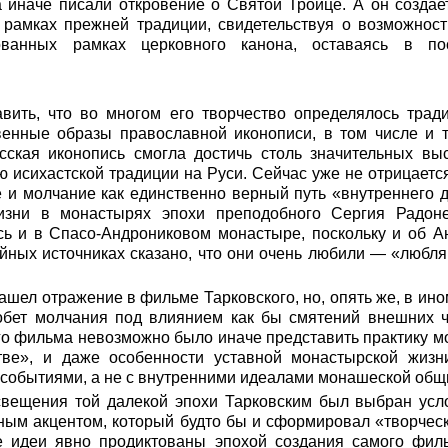
а иначе писали откровение о Святой Троице. А он созда
рамках прежней традиции, свидетельствуя о возможност
ованных рамках церковного канона, оставаясь в по
вить, что во многом его творчество определялось трад
енные образы православной иконописи, в том числе и 
сская иконопись смогла достичь столь значительных выс
 исихастской традиции на Руси. Сейчас уже не отрицается
 и молчание как единственно верный путь «внутреннего 
изни в монастырях эпохи преподобного Сергия Радоне
ь и в Спасо-Андрониковом монастыре, поскольку и об Ан
ийных источниках сказано, что они очень любили — «любл
нашел отражение в фильме Тарковского, но, опять же, в ин
обет молчания под влиянием как бы смятений внешних чу
го фильма невозможно было иначе представить практику 
тве», и даже особенности уставной монастырской жиз
 событиями, а не с внутренними идеалами монашеской общ
свещения той далекой эпохи Тарковским был выбран ус
ным акцентом, который будто бы и сформировал «творче
 идеи явно продиктованы эпохой создания самого филь