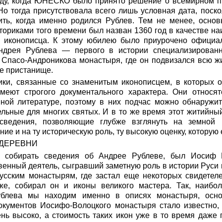
оду, когда ЮНЕСКО было принято решение о всемирном п
Но тогда присутствовала всего лишь условная дата, поско
ить, когда именно родился Рублев. Тем не менее, осно
ториками того времени был назван 1360 год в качестве н
 иконописца. К этому юбилею было приурочено официа
ндрея Рублева — первого в истории специализированн
 Спасо-Андроникова монастыря, где он подвизался всю жи
е пристанище.
ики, связанные со знаменитым иконописцем, в которых о
имеют строгого документального характера. Они относя
йной литературе, поэтому в них подчас можно обнаружи
ельные для многих святых. И в то же время этот житийны
ведения, позволяющие глубже взглянуть на земной 
ие и на ту историческую роль, ту высокую оценку, которую
 ДЕРЕВНИ
л собирать сведения об Андрее Рублеве, был Иосиф 
венный деятель, сыгравший заметную роль в истории Руси 
усским монастырям, где застал еще некоторых свидете
же, собирал он и иконы великого мастера. Так, наиб
ублева мы находим именно в описях монастыря, осно
окументов Иосифо-Волоцкого монастыря стало известно, 
нь высоко, а стоимость таких икон уже в то время даже