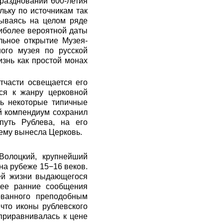
раздновании 600-летия
льку по источникам так
вываясь на целом ряде
аиболее вероятной даты
льное открытие Музея-
ого музея по русской
знь как простой монах
тчасти освещается его
тся к жанру церковной
ть некоторые типичные
й компендиум сохранил
путь Рублева, на его
 ему вынесла Церковь.
Волоцкий, крупнейший
на рубеже 15−16 веков.
лей жизни выдающегося
олее ранние сообщения
ванного преподобным
что иконы рублевского
 приравнивалась к цене