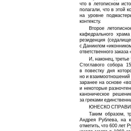
что в летописном ист
полагали, что в этой 
на уровне подмастер
контексту.
Второе летописно
кафедрального храма
резиденция (седалище
с Даниилом «иконником
ответственного заказа
И, наконец, третье
Стоглавого собора 1
в повестку дня кото
но и взаимоотношений 
заранее на основе «в
и некоторые разночте
каноническое решени
за греками единственн
ЮНЕСКО СПРАВИ
Таким образом, т
Андрея Рублева, на к
отметить, что 600 лет 