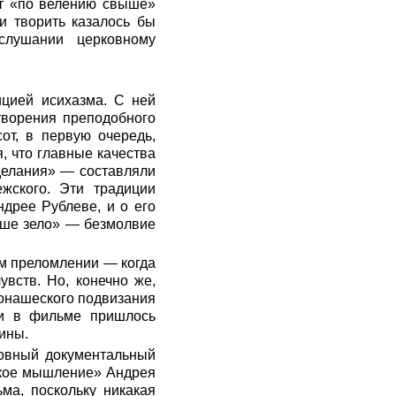
ет «по велению свыше»
и творить казалось бы
слушании церковному
ицией исихазма. С ней
творения преподобного
от, в первую очередь,
, что главные качества
делания» — составляли
жского. Эти традиции
дрее Рублеве, и о его
яше зело» — безмолвие
ом преломлении — когда
вств. Но, конечно же,
монашеского подвизания
ни в фильме пришлось
ины.
ловный документальный
ское мышление» Андрея
ма, поскольку никакая