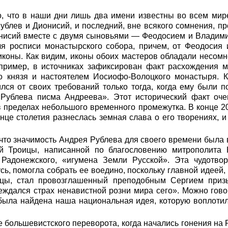
о, что в наши дни лишь два имени известны во всем мир
блев и Дионисий, и последний, вне всякого сомнения, п
нисий вместе с двумя сыновьями — Феодосием и Влади
 росписи монастырского собора, причем, от Феодосия
иконы. Как видим, иконы обоих мастеров обладали несом
пример, в источниках зафиксирован факт расхождения 
о князя и настоятелем Иосиофо-Волоцкого монастыря. 
ился от своих требований только тогда, когда ему были 
Рублева писма Андреева». Этот исторический факт оче
 пределах небольшого временного промежутка. В конце 20
онце столетия разнеслась земная слава о его творениях, 
 что значимость Андрея Рублева для своего времени была
й Троицы, написанной по благословению митрополита 
Радонежского, «игумена Земли Русской». Эта чудотво
ь, помогла собрать ее воедино, поскольку главной идеей, 
ицы, стал провозглашенный преподобным Сергием приз
ждался страх ненавистной розни мира сего». Можно говор
была найдена наша национальная идея, которую воплоти
е большевистского переворота, когда начались гонения на 