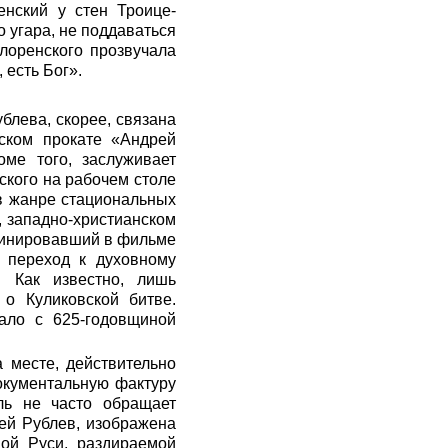
нский у стен Троице-
 угара, не поддаваться
лоренского прозвучала
 есть Бог».
блева, скорее, связана
ском прокате «Андрей
ме того, заслуживает
ского на рабочем столе
в жанре стациональных
, западно-христианском
оминировавший в фильме
ь переход к духовному
. Как известно, лишь
о Куликовской битве.
ало с 625-годовщиной
 месте, действительно
окументальную фактуру
ль не часто обращает
рей Рублев, изображена
ой Руси, раздираемой