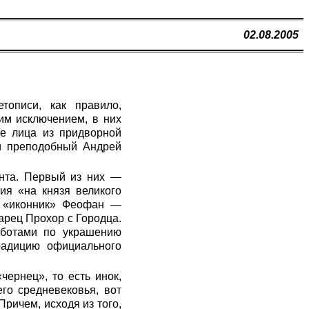
02.08.2005
тописи, как правило,
им исключением, в них
е лица из придворной
си преподобный Андрей
ента. Первый из них —
ия «на князя великого
: «иконник» Феофан —
арец Прохор с Городца.
аботами по украшению
традицию официального
чернец», то есть инок,
го средневековья, вот
ричем, исходя из того,