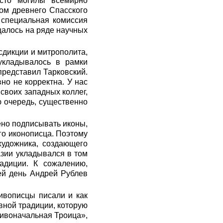
сто могилы всемирно
лом древнего Спасского
 специальная комиссия
щалось на ряде научных
сдикции и митрополита,
 укладывалось в рамки
представил Тарковский.
но не корректна. У нас
своих западных коллег,
ю очередь, существенно
щено подписывать иконы,
го иконописца. Поэтому
художника, создающего
азии укладывался в том
радиции. К сожалению,
сей день Андрей Рублев
живописцы писали и как
вной традиции, которую
Живоначальная Троица»,