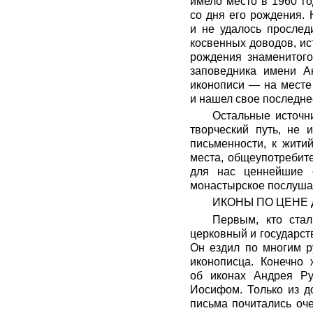
имело место в 1960 г
со дня его рождения. 
и не удалось прослед
косвенных доводов, ис
рождения знаменитого
заповедника имени А
иконописи — на месте
и нашел свое последне
Остальные источн
творческий путь, не 
письменности, к жити
места, общеупотребит
для нас ценнейшие с
монастырское послушан
ИКОНЫ ПО ЦЕНЕ
Первым, кто ста
церковный и государст
Он ездил по многим р
иконописца. Конечно 
об иконах Андрея Р
Иосифом. Только из д
письма почитались оче