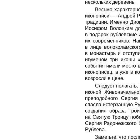
нескольких деревень.
Весьма характерн
иконописи — Андрей Ру
традиции. Именно Дио
Иосифом Волоцким для
в подарок рублевские 
их современников. На
в лице волоколамског
в монастырь и отступ
игуменом три иконы «
события имели место в
иконописец, а уже в к
возросли в цене.
Следует полагать,
иконой Живоначально
преподобного Сергия 
спасла истерзанную Рус
создания образа Тро
на Святую Троицу побе
Сергия Радонежского 
Рублева.
Заметьте, что посл