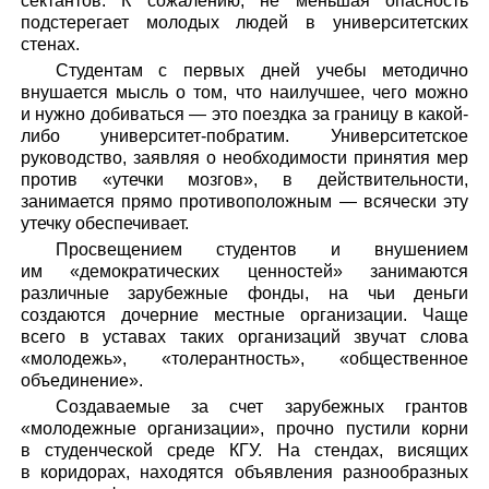
сектантов. К сожалению, не меньшая опасность
подстерегает молодых людей в университетских
стенах.
Студентам с первых дней учебы методично
внушается мысль о том, что наилучшее, чего можно
и нужно добиваться — это поездка за границу в какой-
либо университет-побратим. Университетское
руководство, заявляя о необходимости принятия мер
против «утечки мозгов», в действительности,
занимается прямо противоположным — всячески эту
утечку обеспечивает.
Просвещением студентов и внушением
им «демократических ценностей» занимаются
различные зарубежные фонды, на чьи деньги
создаются дочерние местные организации. Чаще
всего в уставах таких организаций звучат слова
«молодежь», «толерантность», «общественное
объединение».
Создаваемые за счет зарубежных грантов
«молодежные организации», прочно пустили корни
в студенческой среде КГУ. На стендах, висящих
в коридорах, находятся объявления разнообразных