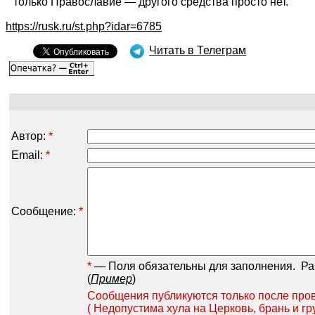
только Православие — другого средства просто нет.
https://rusk.ru/st.php?idar=6785
Читать в Телеграм
Автор:
*
Email:
*
Сообщение:
*
*
— Поля обязательны для заполнения.
Разр
(
Пример
)
Сообщения публикуются только после пров
( Недопустима хула на Церковь, брань и гр