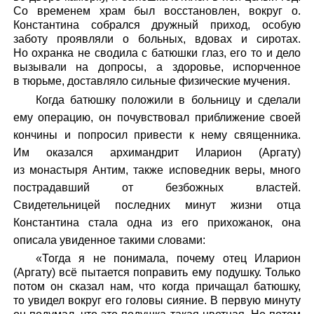
Со временем храм был восстановлен, вокруг о.
Константина собрался дружный приход, особую
заботу проявляли о больных, вдовах и сиротах.
Но охранка не сводила с батюшки глаз, его то и дело
вызывали на допросы, а здоровье, испорченное
в тюрьме, доставляло сильные физические мучения.
Когда батюшку положили в больницу и сделали
ему операцию, он почувствовал приближение своей
кончины и попросил привести к нему священника.
Им оказался
архимандрит Иларион (Аргату)
из монастыря Антим, также исповедник веры, много
пострадавший от безбожных властей.
Свидетельницей последних минут жизни отца
Константина стала одна из его прихожанок, она
описала увиденное такими словами:
«Тогда я не понимала, почему отец Иларион
(Аргату) всё пытается поправить ему подушку. Только
потом он сказал нам, что когда причащал батюшку,
то увидел вокруг его головы сияние. В первую минуту