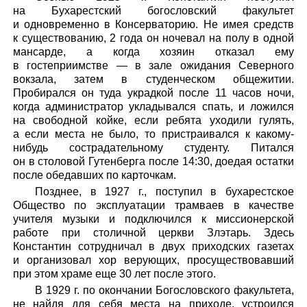
на Бухарестский богословский факультет
и одновременно в Консерваторию. Не имея средств
к существованию, 2 года он ночевал на полу в одной
мансарде, а когда хозяин отказал ему
в гостеприимстве — в зале ожидания Северного
вокзала, затем в студенческом общежитии.
Пробирался он туда украдкой после 11 часов ночи,
когда администратор укладывался спать, и ложился
на свободной койке, если ребята уходили гулять,
а если места не было, то пристраивался к какому-
нибудь сострадательному студенту. Питался
он в столовой Гутенберга после 14:30, доедая остатки
после обедавших по карточкам.
Позднее, в 1927 г., поступил в бухарестское
Общество по эксплуатации трамваев в качестве
учителя музыки и подключился к миссионерской
работе при столичной церкви Злэтарь. Здесь
Константин сотрудничал в двух приходских газетах
и организовал хор верующих, просуществовавший
при этом храме еще 30 лет после этого.
В 1929 г. по окончании Богословского факультета,
не найдя для себя места на приходе, устроился