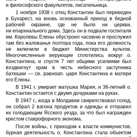
и философского факультетов, писательница.
1 ноября 1938 г. отец Константин был переведен
в Бухарест, на вновь основанный приход в бедной
рабочей окраине, где не было ни церкви,
ни епархиального дома. Здесь он в подвале госпиталя
им. Королевы Елены обустроил часовню и прослужил
там без жалованья полтора года, пока его должность
не включили в бюджет Министерства культов.
Многочисленные верующие сплотились вокруг о.
Константина, и спустя 7 лет общими усилиями был
воздвигнут храм в честь небесного заступника
батюшки — св. равноап. царя Константина и матери
его Елены.
В 1941 г. умирает матушка Мария, и 36-летний о.
Константин остается с двумя дочурками на руках.
В 1947 г., когда в Молдавии свирепствовал голод,
он собрал 2 вагона продуктов и одежды и отправил
их голодающим Ясского уезда, за что был награжден
крестом ставрофорного эконома.
После войны, с приходом к власти коммунистов,
бурная деятельность о. Константина стала объектом