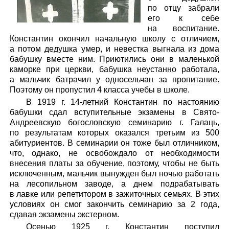
по отцу забрали
его к себе
на воспитание.
Константин окончил начальную школу с отличием,
а потом дедушка умер, и невестка выгнала из дома
бабушку вместе ним. Приютились они в маленькой
каморке при церкви, бабушка неустанно работала,
а мальчик батрачил у односельчан за пропитание.
Поэтому он пропустил 4 класса учебы в школе.
В 1919 г. 14-летний Константин по настоянию
бабушки сдал вступительные экзамены в Свято-
Андреевскую богословскую семинарию г. Галаць,
по результатам которых оказался третьим из 500
абитуриентов. В семинарии он тоже был отличником,
что, однако, не освобождало от необходимости
внесения платы за обучение, поэтому, чтобы не быть
исключенным, мальчик вынужден был ночью работать
на лесопильном заводе, а днем подрабатывать
в лавке или репетитором в зажиточных семьях. В этих
условиях он смог закончить семинарию за 2 года,
сдавая экзамены экстерном.
Осенью 1925 г. Константин поступил