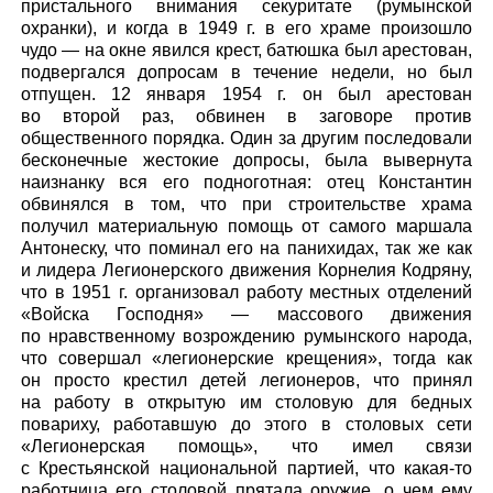
пристального внимания секуритате (румынской
охранки), и когда в 1949 г. в его храме произошло
чудо — на окне явился крест, батюшка был арестован,
подвергался допросам в течение недели, но был
отпущен. 12 января 1954 г. он был арестован
во второй раз, обвинен в заговоре против
общественного порядка. Один за другим последовали
бесконечные жестокие допросы, была вывернута
наизнанку вся его подноготная: отец Константин
обвинялся в том, что при строительстве храма
получил материальную помощь от самого маршала
Антонеску, что поминал его на панихидах, так же как
и лидера Легионерского движения Корнелия Кодряну,
что в 1951 г. организовал работу местных отделений
«Войска Господня» — массового движения
по нравственному возрождению румынского народа,
что совершал «легионерские крещения», тогда как
он просто крестил детей легионеров, что принял
на работу в открытую им столовую для бедных
повариху, работавшую до этого в столовых сети
«Легионерская помощь», что имел связи
с Крестьянской национальной партией, что какая-то
работница его столовой прятала оружие, о чем ему