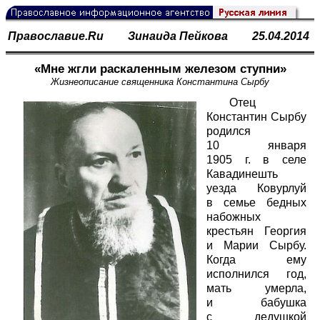
Православие.Ru
Зинаида Пейкова
25.04.2014
«Мне жгли раскаленным железом ступни»
Жизнеописание священника Константина Сырбу
Отец
Константин Сырбу
родился
10 января
1905 г. в селе
Кавадинешть
уезда Ковурлуй
в семье бедных
набожных
крестьян Георгия
и Марии Сырбу.
Когда ему
исполнился год,
мать умерла,
и бабушка
с дедушкой