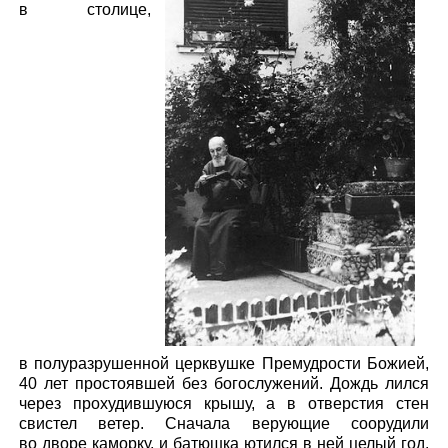
в столице,
в полуразрушенной церквушке Премудрости Божией,
40 лет простоявшей без богослужений. Дождь лился
через прохудившуюся крышу, а в отверстия стен
свистел ветер. Сначала верующие соорудили
во дворе каморку, и батюшка ютился в ней целый год.