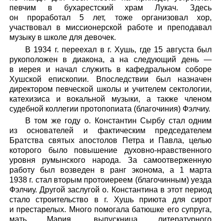
певчим в бухарестский храм Лукач. Здесь
он проработал 5 лет, тоже организовал хор,
участвовал в миссионерской работе и преподавал
музыку в школе для девочек.
В 1934 г. переехал в г. Хушь, где 15 августа был
рукоположен в диакона, а на следующий день —
в иерея и начал служить в кафедральном соборе
Хушской епископии. Впоследствии был назначен
директором певческой школы и учителем сектологии,
катехизиса и вокальной музыки, а также членом
судебной коллегии протопопиата (благочиния) Фэлчиу.
В том же году о. Константин Сырбу стал одним
из основателей и фактическим председателем
Братства святых апостолов Петра и Павла, целью
которого было повышение духовно-нравственного
уровня румынского народа. За самоотверженную
работу был возведен в ранг эконома, а 1 марта
1938 г. стал вторым протоиереем (благочинным) уезда
Фэлчиу. Другой заслугой о. Константина в этот период
стало строительство в г. Хушь приюта для сирот
и престарелых. Много помогала батюшке его супруга,
мать Мария, выпускница литературного