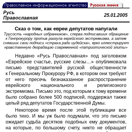
Русь
25.01.2005
Православная
Сказ о том, как евреи депутатов напугали
Трусость «народных избранников», сперва подписавших обращение
к Генпрокурору против разгула еврейского экстремизма, а затем
снявших свои подписи «страха ради иудейска», ярко иллюстрирует
нравственную деградацию современной «патриотической элиты»
Недавно «Русь Православная» под заголовком
«Еврейское счастье, русские слезы…» опубликовала
письмо представителей русской общественности
к Генеральному Прокурору РФ, в котором они требуют
от него пресечь безнаказанное распространение
еврейского национального и религиозного
экстремизма. Письмо это, под которым к тому времени
было собрано более 500 подписей, поддержал также
целый ряд депутатов Государственной Думы.
Некоторое время после этой публикации все
было тихо. И мы уж было подумали, что это письмо
ожидает судьба десятков подобных ему документов,
на которые, по большому счету, никто не обращает