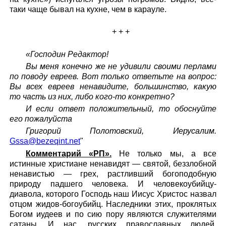
таки чаще бывал на кухне, чем в карауле.
+ + +
«Господин Редактор!
Вы меня конечно же не удивили своими перлами
по поводу евреев. Вот только ответьте на вопрос:
Вы всех евреев ненавидите, большинство, какую
то часть из них, либо кого-то конкретно?
И если ответ положительный, то обоснуйте
его пожалуйста
Григорий Полотовский,
Иерусалим.
Gssa@bezeqint.net
"
Комментарий «РП».
Не только мы, а все
истинные христиане ненавидят — святой, беззлобной
ненавистью — грех, растливший богоподобную
природу падшего человека. И человекоубийцу-
диавола, которого Господь наш Иисус Христос назвал
отцом жидов-богоубийц. Наследники этих, проклятых
Богом иудеев и по сию пору являются служителями
сатаны. И нас, русских православных людей,