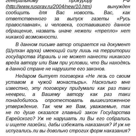
генеральному прокурору РФ
(
http://www.rusprav.ru/2004/new/10.htm
) вынужден
сообщить для Вас новость. Вас, как
ответственного за выпуск газеты «Русь
православная», и человека, составившего данное
обращение, назвать иначе нежели «трепло» нет
никакой возможности.
В данном письме автор опирается на документ
(Шулхан аруха) имеющий силу лишь на территории
государства Израиль и не может нанести никакого
вреда автору или Вам при условии, что Вы находясь
в данной стране не нарушите его законов.
Недаром бытует поговорка «Не лезь со своим
уставом в чужой монастырь». Насколько мне
известно, эту поговорку придумали как раз таки
неевреи, а Вашему автору как раз таки
понадобилось опротестовать вышеизложенное
утверждение. Так чем же Вам, уважаемые, так
не по душе оказался главный закон Государства
Еврейского? Уж не нарушать ли Вы его собрались
и ищете лазейки, дабы избежать наказания? И уж не
испугались ли вы довольно строгих форм наказания?