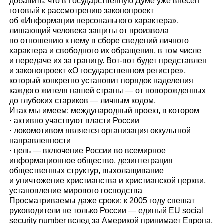
добавить, что в Государственную Думе уже внесен
готовый к рассмотрению законопроект
об «Информации персонального характера»,
лишающий человека защиты от произвола
по отношению к нему в сборе сведений личного
характера и свободного их обращения, в том числе
и передаче их за границу. Вот-вот будет представлен
и законопроект «О государственном регистре»,
который конкретно установит порядок наделения
каждого жителя нашей страны — от новорожденных
до глубоких стариков — личным кодом.
Итак мы имеем: международный проект, в котором
· активно участвуют власти России
· локомотивом является организация оккультной
направленности
· цель — включение России во всемирное
информационное общество, дезинтеграция
общественных структур, выхолащивание
и уничтожение христианства и христианской церкви,
установление мирового господства
Просматриваемы даже сроки: к 2005 году спешат
руководители не только России — единый EU social
security number вслед за Америкой принимает Европа,