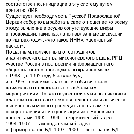
соответственно, инициации в эту систему путем
принятия ЛИК.
Существует необходимость Русской Православной
Церкви соборно выработать свое отношение ко всему
этому, вычленив и осудив сопутствующие мифы
и провокации, такие как явно навязанные дискуссии
по «штрих-коду», «что такое ИНН», «церковный
раскол».
По данным, полученным от сотрудников
аналитического центра миссионерского отдела РПЦ,
участие России в построении информационного
общества можно проследить по крайней мере
с 1988 г., в 1992 году был уже бум,
а в 1995 г. появились законы и события стало
возможным отслеживать по глобальным
мероприятиям. То, что осуществляемый российскими
властями план план является целостным и логически
выверенным можно проследить по этапам его
осуществления и синхронизации их с мировыми
процессами: 1992−1994 г. -теоретический задел;
1994−1997 — законодательный задел
и формирование БД; 1997−2000 — интеграция БД