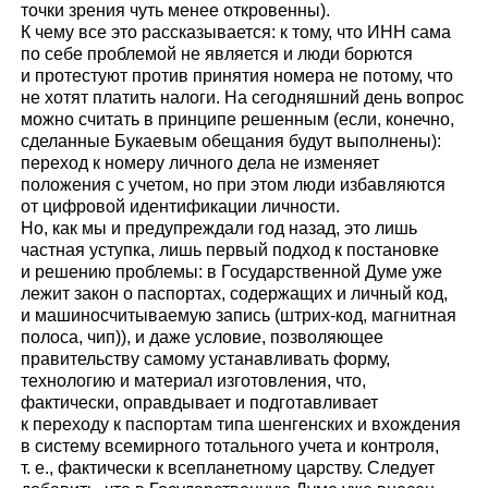
точки зрения чуть менее откровенны).
К чему все это рассказывается: к тому, что ИНН сама
по себе проблемой не является и люди борются
и протестуют против принятия номера не потому, что
не хотят платить налоги. На сегодняшний день вопрос
можно считать в принципе решенным (если, конечно,
сделанные Букаевым обещания будут выполнены):
переход к номеру личного дела не изменяет
положения с учетом, но при этом люди избавляются
от цифровой идентификации личности.
Но, как мы и предупреждали год назад, это лишь
частная уступка, лишь первый подход к постановке
и решению проблемы: в Государственной Думе уже
лежит закон о паспортах, содержащих и личный код,
и машиносчитываемую запись (штрих-код, магнитная
полоса, чип)), и даже условие, позволяющее
правительству самому устанавливать форму,
технологию и материал изготовления, что,
фактически, оправдывает и подготавливает
к переходу к паспортам типа шенгенских и вхождения
в систему всемирного тотального учета и контроля,
т. е., фактически к всепланетному царству. Следует