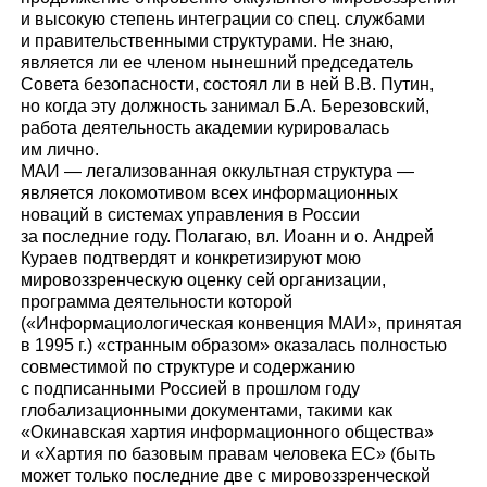
и высокую степень интеграции со спец. службами
и правительственными структурами. Не знаю,
является ли ее членом нынешний председатель
Совета безопасности, состоял ли в ней В.В. Путин,
но когда эту должность занимал Б.А. Березовский,
работа деятельность академии курировалась
им лично.
МАИ — легализованная оккультная структура —
является локомотивом всех информационных
новаций в системах управления в России
за последние году. Полагаю, вл. Иоанн и о. Андрей
Кураев подтвердят и конкретизируют мою
мировоззренческую оценку сей организации,
программа деятельности которой
(«Информациологическая конвенция МАИ», принятая
в 1995 г.) «странным образом» оказалась полностью
совместимой по структуре и содержанию
с подписанными Россией в прошлом году
глобализационными документами, такими как
«Окинавская хартия информационного общества»
и «Хартия по базовым правам человека ЕС» (быть
может только последние две с мировоззренческой