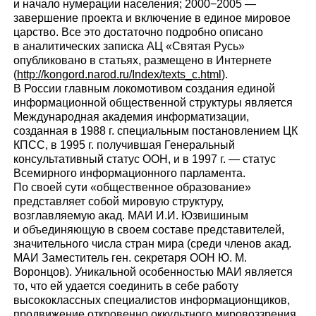
и начало нумерации населения; 2000−2005 —
завершение проекта и включение в единое мировое
царство. Все это достаточно подробно описано
в аналитических записка АЦ «Святая Русь»
опубликовано в статьях, размещено в Интернете
(
http://kongord.narod.ru/Index/texts_c.html
).
В России главным локомотивом создания единой
информационной общественной структуры является
Международная академия информатизации,
созданная в 1988 г. специальным постановлением ЦК
КПСС, в 1995 г. получившая Генеральный
консультативный статус ООН, и в 1997 г. — статус
Всемирного информационного парламента.
По своей сути «общественное образование»
представляет собой мировую структуру,
возглавляемую акад. МАИ И.И. Юзвишиным
и объединяющую в своем составе представителей,
значительного числа стран мира (среди членов акад.
МАИ Заместитель ген. секретаря ООН Ю. М.
Воронцов). Уникальной особенностью МАИ является
то, что ей удается соединить в себе работу
высококлассных специалистов информационщиков,
продвижение откровенно оккультного мировоззрения