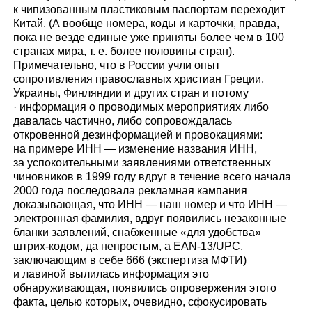
к чипизованным пластиковым паспортам переходит
Китай. (А вообще номера, коды и карточки, правда,
пока не везде единые уже приняты более чем в 100
странах мира, т. е. более половины стран).
Примечательно, что в России учли опыт
сопротивления православных христиан Греции,
Украины, Финляндии и других стран и потому
· информация о проводимых мероприятиях либо
давалась частично, либо сопровождалась
откровенной дезинформацией и провокациями:
на примере ИНН — изменение названия ИНН,
за успокоительными заявлениями ответственных
чиновников в 1999 году вдруг в течение всего начала
2000 года последовала рекламная кампания
доказывающая, что ИНН — наш номер и что ИНН —
электронная фамилия, вдруг появились незаконные
бланки заявлений, снабженные «для удобства»
штрих-кодом, да непростым, а EAN-13/UPC,
заключающим в себе 666 (экспертиза МФТИ)
и лавиной вылилась информация это
обнаруживающая, появились опровержения этого
факта, целью которых, очевидно, сфокусировать