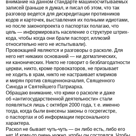
внимание на данном стандарте машиносчитываемых
записей (раньше я думал, и писал об этом, что так
разговор ведется для дискредитации противников
кодов и карточек, выставления их полными идиотами,
но после законопроекта о паспортах полагаю, что
цель — информировать население о структуре штрих-
кода, чтобы когда они брали паспорт, иллюзий
относительно него не испытывали).
Провокацией являются и разговоры о расколе. Для
него нет никаких оснований — ни догматических,
ни канонических. Никто не говорит о безблагодатности
церкви, никто, кроме провокаторов, не призывает
не ходить в храм, никто не настраивает клириков
и мирян против священноначалия, Священного
Синода и Святейшего Патриарха.
Обращаю внимание, что крики о расколе и даже
об «антигосударственной деятельности» стали
появляться лишь с октября 2000 года, т. е. именно
тогда, когда были внесены законы о госрегистре,
о паспортах и об информации персонального
характера.
Раскол не бывает чуть-чуть — он либо есть, либо его
нет. И кому-то очень нужно, чтобы он состоялся. Чтобы