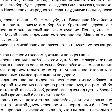
, как отец Иоанн Крондштадский называл Толстого не
а, а его борьбу с Церковью — делом дьявольским, за неско
ва Николаевича из родного гнезда, неудачную попытку пока
а, слова, слова… Я не мог убедить Вячеслава Михайлови
я, а понять, почему его борьба с Христовой Церковью 
л на столь тяжелый шаг как отлучение. Поняв, что не п
ав Михайлович задумчиво смотрел вперед. Машина мчала
ных полей.
 Вячеслав Михайлович напряженно вытянулся, устремив р
 он не своим голосом, указывая пальцем ввысь.
перевел взгляд в небо — и сам чуть было не закричал: пр
изонта нависало ослепительно белое облако — голова велик
оз, стараясь только не потерять управление: оторвать в
ясенные, мы все трое вышли на дорогу.
 один из нас не видел за всю свою жизнь: облако, 
птурной точностью повторяло растрепанную, с огромной бо
ртошкой, высокий лоб, резкий взгляд из-под густых бровей
ный мраморный бюст висит в небе.
тояли молча, потом стали наперебой делиться своими вп
олютно никакой двусмысленности — перед нами был Лев То
этот природный феномен или то, что мы лишь несколько м