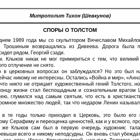
Митрополит Тихон (Шевкунов)
СПОРЫ О ТОЛСТОМ
нем 1989 года мы со скульптором Вячеславом Михайло
 Трошиным возвращались из Дивеева. Дорога была п
идел рядом, Георгий сзади.
. Клыков никак не мог примириться с тем, что великий
это отлучение не снято.
о в церковных вопросах он заблуждался? Но это был н
ейчас никому не интересны. Остались «Война и мир», «Ан
что никто не отрицает художественный гений Толстого, н
концу жизни стал беспощадным и сознательным врагом 
ею, глумился над самым святым, что есть в христианст
громное множество людей, так что недаром Ленин называл
 в те годы только приходил в Церковь, это было его 
ому Серафиму и переоценка ценностей, как и у всякого, пр
у же Клыков сам был в первую очередь художник: тала
ревыше всего и никому неподсудны. Он вновь стал убеждать