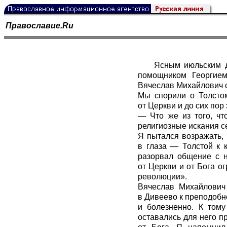
Православие.Ru
Ясным июльским д
помощником Георгием
Вячеслав Михайлович с
Мы спорили о Толстом
от Церкви и до сих пор 
— Что же из того, чт
религиозные искания с
Я пытался возражать, 
в глаза — Толстой к 
разорвал общение с н
от Церкви и от Бога о
революции».
Вячеслав Михайлович
в Дивеево к преподобн
и болезненно. К том
оставались для него п