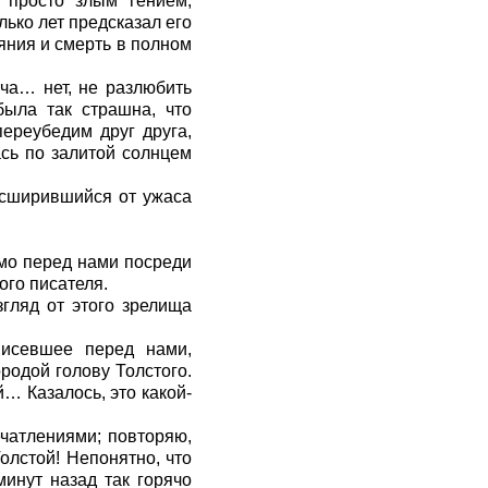
 просто злым гением,
лько лет предсказал его
яния и смерть в полном
ча… нет, не разлюбить
была так страшна, что
ереубедим друг друга,
сь по залитой солнцем
асширившийся от ужаса
ямо перед нами посреди
ого писателя.
згляд от этого зрелища
висевшее перед нами,
родой голову Толстого.
… Казалось, это какой-
ечатлениями; повторяю,
лстой! Непонятно, что
инут назад так горячо