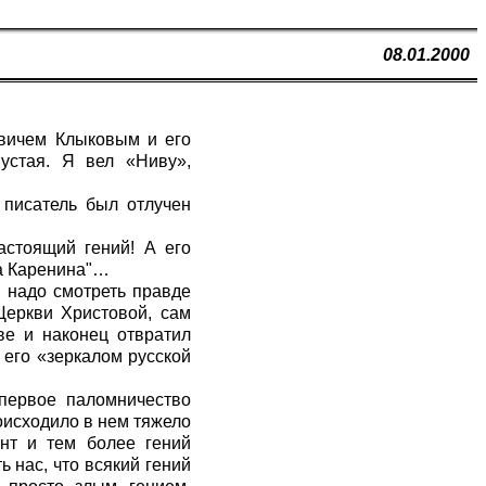
08.01.2000
вичем Клыковым и его
устая. Я вел «Ниву»,
 писатель был отлучен
астоящий гений! А его
на Каренина"…
о надо смотреть правде
Церкви Христовой, сам
ве и наконец отвратил
 его «зеркалом русской
первое паломничество
оисходило в нем тяжело
нт и тем более гений
 нас, что всякий гений