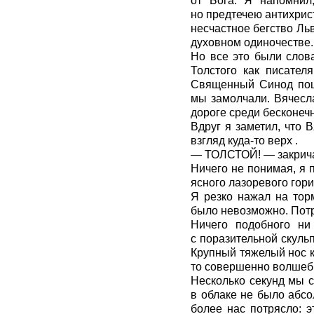
от Бога. Я напомнил
но предтечею антихрист
несчастное бегство Ль
духовном одиночестве.
Но все это были слов
Толстого как писател
Священный Синод поше
мы замолчали. Вячесл
дороге среди бесконеч
Вдруг я заметил, что
взгляд куда-то верх .
— ТОЛСТОЙ! — закричал
Ничего не понимая, я 
ясного лазоревого гор
Я резко нажал на торм
было невозможно. Потр
Ничего подобного ни
с поразительной скуль
Крупный тяжелый нос ка
то совершенно волшеб
Несколько секунд мы с
в облаке не было абс
более нас потрясло: 