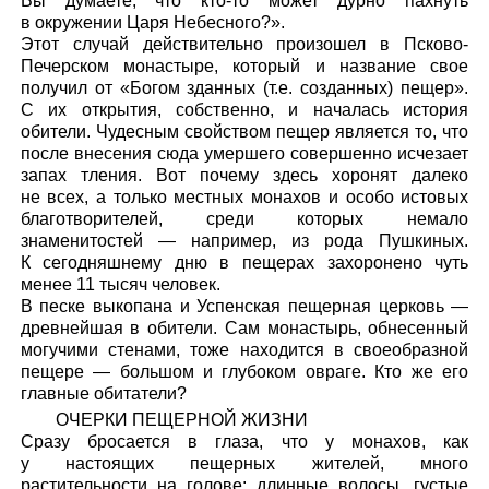
Вы думаете, что кто-то может дурно пахнуть
в окружении Царя Небесного?».
Этот случай действительно произошел в Псково-
Печерском монастыре, который и название свое
получил от «Богом зданных (т.е. созданных) пещер».
С их открытия, собственно, и началась история
обители. Чудесным свойством пещер является то, что
после внесения сюда умершего совершенно исчезает
запах тления. Вот почему здесь хоронят далеко
не всех, а только местных монахов и особо истовых
благотворителей, среди которых немало
знаменитостей — например, из рода Пушкиных.
К сегодняшнему дню в пещерах захоронено чуть
менее 11 тысяч человек.
В песке выкопана и Успенская пещерная церковь —
древнейшая в обители. Сам монастырь, обнесенный
могучими стенами, тоже находится в своеобразной
пещере — большом и глубоком овраге. Кто же его
главные обитатели?
ОЧЕРКИ ПЕЩЕРНОЙ ЖИЗНИ
Сразу бросается в глаза, что у монахов, как
у настоящих пещерных жителей, много
растительности на голове: длинные волосы, густые