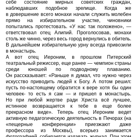
себе состояние мирных советских граждан,
наблюдавших подобное зрелище. Когда же
в довершение всего монахи начали служить молебен
прямо на избирательном участке, чиновники
попытались протестовать. «У нас так положено», —
ответствовал отец Алипий. Проголосовав, монахи
столь же чинно, через весь город вернулись в обитель.
В дальнейшем избирательную урну всегда привозили
в монастырь.
А вот отец Иероним, в прошлом Питерский
театральный режиссер, еще ранее — чемпион страны
среди юношей по подводному плаванию.
Он рассказывает: «Раньше я думал, что нужно через
искусство приводить людей к Богу. А потом решил:
пусть по-настоящему обратится к вере хотя бы один
человек- то есть я сам — и пришел в монастырь.
Но при любой жертве ради Христа всё лучшее,
истинное возвращается к тебе в еще более
прекрасном виде». Теперь отец Иероним ведет
активную педагогическую деятельность в Печорах (на
«пещерные конференции» приезжают даже
профессора из Москвы), всерьез занимается
фотографией, собирается издавать журнал. При этом