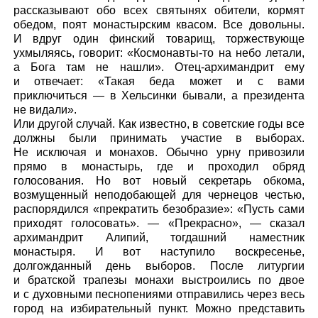
рассказывают обо всех святынях обители, кормят
обедом, поят монастырским квасом. Все довольны.
И вдруг один финский товарищ, торжествующе
ухмыляясь, говорит: «Космонавты-то на небо летали,
а Бога там не нашли». Отец-архимандрит ему
и отвечает: «Такая беда может и с вами
приключиться — в Хельсинки бывали, а президента
не видали».
Или другой случай. Как известно, в советские годы все
должны были принимать участие в выборах.
Не исключая и монахов. Обычно урну привозили
прямо в монастырь, где и проходил обряд
голосования. Но вот новый секретарь обкома,
возмущенный неподобающей для чернецов честью,
распорядился «прекратить безобразие»: «Пусть сами
приходят голосовать». — «Прекрасно», — сказал
архимандрит Алипий, тогдашний наместник
монастыря. И вот наступило воскресенье,
долгожданный день выборов. После литургии
и братской трапезы монахи выстроились по двое
и с духовными песнопениями отправились через весь
город на избирательный пункт. Можно представить