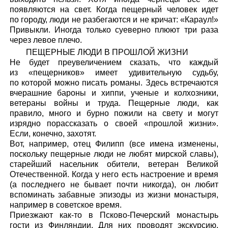
появляются на свет. Когда пещерный человек идет
по городу, люди не разбегаются и не кричат: «Караул!»
Привыкли. Иногда только суеверно плюют три раза
через левое плечо.
ПЕЩЕРНЫЕ ЛЮДИ В ПРОШЛОЙ ЖИЗНИ
Не будет преувеличением сказать, что каждый
из «пещерников» имеет удивительную судьбу,
по которой можно писать романы. Здесь встречаются
вчерашние бароны и хиппи, ученые и колхозники,
ветераны войны и труда. Пещерные люди, как
правило, много и бурно пожили на свету и могут
изрядно порассказать о своей «прошлой жизни».
Если, конечно, захотят.
Вот, например, отец Филипп (все имена изменены,
поскольку пещерные люди не любят мирской славы),
старейший насельник обители, ветеран Великой
Отечественной. Когда у него есть настроение и время
(а последнего не бывает почти никогда), он любит
вспоминать забавные эпизоды из жизни монастыря,
например в советское время.
Приезжают как-то в Псково-Печерский монастырь
гости из Финляндии. Для них проводят экскурсию,