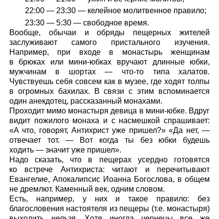
22:00 — 23:30 — келейное молитвенное правило;
23:30 — 5:30 — свободное время.
Вообще, обычаи и обряды пещерных жителей
заслуживают самого пристального изучения.
Например, при входе в монастырь женщинам
в брюках или мини-юбках вручают длинные юбки,
мужчинам в шортах — что-то типа халатов.
Чувствуешь себя совсем как в музее, где ходят толпы
в огромных бахилах. В связи с этим вспоминается
один анекдотец, рассказанный монахами.
Проходит мимо монастыря девица в мини-юбке. Вдруг
видит пожилого монаха и с насмешкой спрашивает:
«А что, говорят, Антихрист уже пришел?» «Да нет, —
отвечает тот. — Вот когда ты без юбки будешь
ходить — значит уже пришел».
Надо сказать, что в пещерах усердно готовятся
ко встрече Антихриста: читают и перечитывают
Евангелие, Апокалипсис Иоанна Богослова, в общем
не дремлют. Каменный век, одним словом.
Есть, например, у них и такое правило: без
благословения настоятеля из пещеры (т.е. монастыря)
выходить нельзя. Хотя иногда чернецы все же