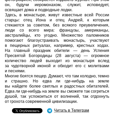
он, будучи иеромонахом, служит, исповедует,
освящает дома и подводные лодки.
Здесь, в монастыре, живут известные всей России
старцы: отец Иона и отец Андрей, к которым
стекаются за советом, без всякого преувеличения,
люди со всего мира: французы, американцы,
австралийцы, кто угодно. Множество паломников
помогают благоустраивать монастырь, участвуют
в пещерных ритуалах, например, крестных ходах.
На главный праздник обители — день Успения
Пресвятой Богородицы (28 августа) — огромное
количество людей выходит из монастыря вслед
за чудотворной иконой и обходит его с молитвами
и песнями.
Многие боятся пещер. Думают, что там холодно, темно
и страшно. Но едва ли где-нибудь на земле
вы найдете более светлых и радостных обитателей.
Едва ли где-нибудь на земле вы сможете так согреться
душой, так успокоиться от волнений, так отдохнуть
от грохота современной цивилизации.
Читать в Телеграм