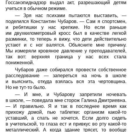
Госсанэпиднадзор выдал акт, разрешающий детям
учиться в обычном режиме.
— Зря нас психами пытаются выставить, —
поделился Константин Чубаров. — Сам я спортсмен,
и ребятишки у нас крепкие. Но если раньше
им двухкилометровый кросс был в качестве легкой
разминки, то теперь я вижу, что дети действительно
устают и с ног валятся. Объясните мне причину.
Мы измеряли кровяное давление у преподавателей,
так вот: верхняя граница у нас всех стала
пониженной.
Чубаров даже собирался провести собственное
расследование — запереться на ночь в школе
и выяснить, откуда взялась вся эта чертовщина.
Но не тут-то было.
— И мне, и Чубарову запретили ночевать
в школе, — поведала мне сторож Галина Дмитриевна.
— И правильно. Я и так в последнее время как
прихожу домой, пью таблетки: организм какой-то
уставший, а спать не хочется. Если долго сидеть
в учительской, то глаза ест и привкус во рту какой-то
металлический. А когда здание трясет, то вообще