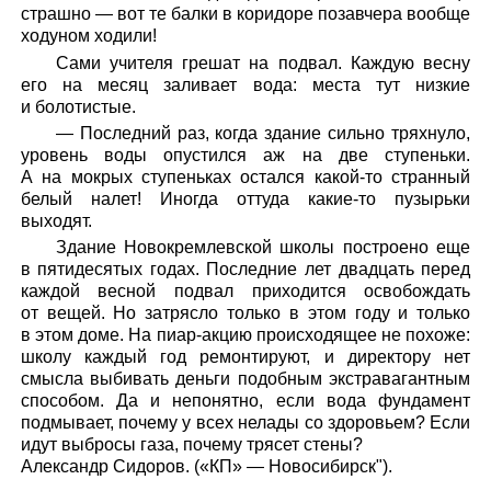
страшно — вот те балки в коридоре позавчера вообще
ходуном ходили!
Сами учителя грешат на подвал. Каждую весну
его на месяц заливает вода: места тут низкие
и болотистые.
— Последний раз, когда здание сильно тряхнуло,
уровень воды опустился аж на две ступеньки.
А на мокрых ступеньках остался какой-то странный
белый налет! Иногда оттуда какие-то пузырьки
выходят.
Здание Новокремлевской школы построено еще
в пятидесятых годах. Последние лет двадцать перед
каждой весной подвал приходится освобождать
от вещей. Но затрясло только в этом году и только
в этом доме. На пиар-акцию происходящее не похоже:
школу каждый год ремонтируют, и директору нет
смысла выбивать деньги подобным экстравагантным
способом. Да и непонятно, если вода фундамент
подмывает, почему у всех нелады со здоровьем? Если
идут выбросы газа, почему трясет стены?
Александр Сидоров. («КП» — Новосибирск").