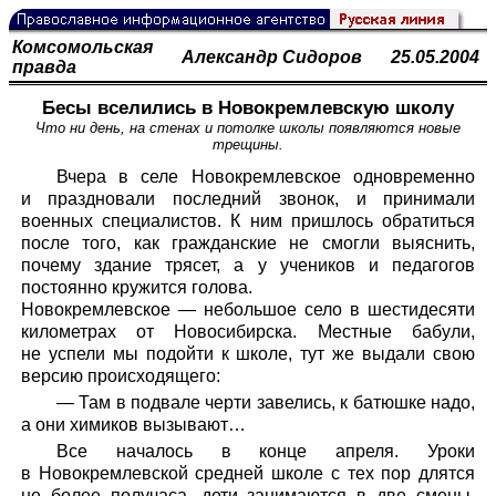
Комсомольская
Александр Сидоров
25.05.2004
правда
Бесы вселились в Новокремлевскую школу
Что ни день, на стенах и потолке школы появляются новые
трещины.
Вчера в селе Новокремлевское одновременно
и праздновали последний звонок, и принимали
военных специалистов. К ним пришлось обратиться
после того, как гражданские не смогли выяснить,
почему здание трясет, а у учеников и педагогов
постоянно кружится голова.
Новокремлевское — небольшое село в шестидесяти
километрах от Новосибирска. Местные бабули,
не успели мы подойти к школе, тут же выдали свою
версию происходящего:
— Там в подвале черти завелись, к батюшке надо,
а они химиков вызывают…
Все началось в конце апреля. Уроки
в Новокремлевской средней школе с тех пор длятся
не более получаса, дети занимаются в две смены.