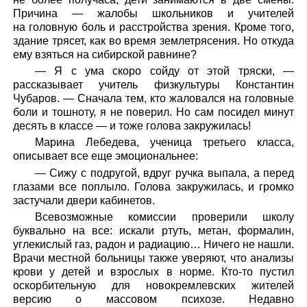
Причина — жалобы школьников и учителей
на головную боль и расстройства зрения. Кроме того,
здание трясет, как во время землетрясения. Но откуда
ему взяться на сибирской равнине?
— Я с ума скоро сойду от этой тряски, —
рассказывает учитель физкультуры Константин
Чубаров. — Сначала тем, кто жаловался на головные
боли и тошноту, я не поверил. Но сам посидел минут
десять в классе — и тоже голова закружилась!
Марина Лебедева, ученица третьего класса,
описывает все еще эмоциональнее:
— Сижу с подругой, вдруг ручка выпала, а перед
глазами все поплыло. Голова закружилась, и громко
застучали двери кабинетов.
Всевозможные комиссии проверили школу
буквально на все: искали ртуть, метан, формалин,
углекислый газ, радон и радиацию… Ничего не нашли.
Врачи местной больницы также уверяют, что анализы
крови у детей и взрослых в норме. Кто-то пустил
оскорбительную для новокремлевских жителей
версию о массовом психозе. Недавно