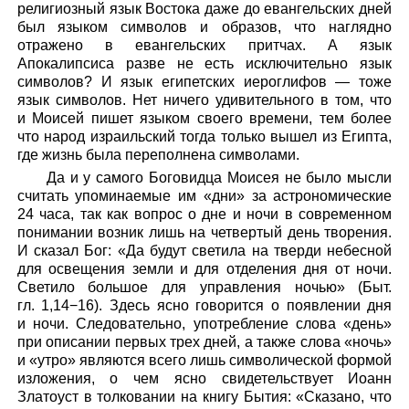
религиозный язык Востока даже до евангельских дней
был языком символов и образов, что наглядно
отражено в евангельских притчах. А язык
Апокалипсиса разве не есть исключительно язык
символов? И язык египетских иероглифов — тоже
язык символов. Нет ничего удивительного в том, что
и Моисей пишет языком своего времени, тем более
что народ израильский тогда только вышел из Египта,
где жизнь была переполнена символами.
Да и у самого Боговидца Моисея не было мысли
считать упоминаемые им «дни» за астрономические
24 часа, так как вопрос о дне и ночи в современном
понимании возник лишь на четвертый день творения.
И сказал Бог: «Да будут светила на тверди небесной
для освещения земли и для отделения дня от ночи.
Светило большое для управления ночью» (Быт.
гл. 1,14−16). Здесь ясно говорится о появлении дня
и ночи. Следовательно, употребление слова «день»
при описании первых трех дней, а также слова «ночь»
и «утро» являются всего лишь символической формой
изложения, о чем ясно свидетельствует Иоанн
Златоуст в толковании на книгу Бытия: «Сказано, что