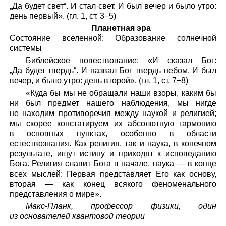
„Да будет свет“. И стал свет. И был вечер и было утро:
день первый». (гл. 1, ст. 3−5)
Планетная эра
Состояние вселенной: Образование солнечной
системы
Библейское повествование: «И сказал Бог:
„Да будет твердь“. И назвал Бог твердь небом. И был
вечер, и было утро: день второй». (гл. 1, ст. 7−8)
«Куда бы мы не обращали наши взоры, каким бы
ни был предмет нашего наблюдения, мы нигде
не находим противоречия между наукой и религией;
мы скорее констатируем их абсолютную гармонию
в основных пунктах, особенно в области
естествознания. Как религия, так и наука, в конечном
результате, ищут истину и приходят к исповеданию
Бога. Религия славит Бога в начале, наука — в конце
всех мыслей: Первая представляет Его как основу,
вторая — как конец всякого феноменального
представления о мире».
Макс-Планк, профессор физики, один
из основателей квантовой теории