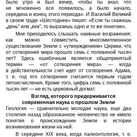
было утро и был вечер, чтобы ты знал, что
не мгновенно все появилось, а было начало,
середина и конец этого периода». И Василий Великий
в своем труде «Шестоднев» пишет: «Если ты скажешь
„день“ или „век“, то выразишь одно и то же понятие».
Мне приходилось слышать наивные возражения:
как можно совместить многомиллионное
существование Земли с «утверждением» Церкви, что
от сотворения мира прошло семь с половиной тысяч
лет? Здесь ошибочным является общепринятый
термин — «от сотворения мира» — когда
в действительности счет идет от сотворения Адама,
т. е. год его сотворения считается первым годом
летоисчисления. Кроме того, цифра семь с половиной
тысяч лет — не есть церковный догмат.
Взгляд, которого придерживается
современная наука о прошлом Земли
Геология — сравнительно молодая наука, еще два
столетия назад образованное человечество не имело
понятия о происхождении Земли и истории
возникновения жизни на ней.
В середине XIX века, когда палеонтология, т. е.