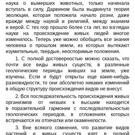
наука о вымерших животных, только начинала
вступать в силу, Дарвином была выдвинута теория
эволюции, которая положила начало розни, даже
вражде между наукой и религией, между знанием
и верой. С тех пор прошло более ста лет, во взглядах
науки на происхождение живых людей многое
изменилось. Теперь уже можно обобщить все знания
человека о прошлом земли, из которых вытекают
изумительные, твердые, неоспоримые положения.
1. С полной достоверностью можно сказать, что
почти все виды живых существ, в различные
геологические периоды живших на земле, уже
изучены. Если и будут открыты еще какие-нибудь
разновидности, то они абсолютно никаких изменений
в общую структуру происхождения видов не внесут.
2. Вся последовательность происхождения живых
организмов от низших к высшим находится
в поразительной гармонии с последовательностью
геологических периодов, в отложениях которых
встречаются их отпечатки или окаменелости.
3. Вне всякого сомнения, что развитие видов
растений и живых существ идет в полной