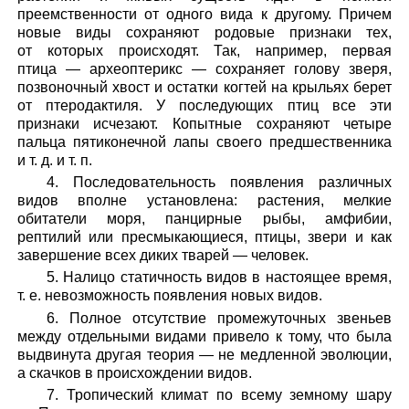
преемственности от одного вида к другому. Причем
новые виды сохраняют родовые признаки тех,
от которых происходят. Так, например, первая
птица — археоптерикс — сохраняет голову зверя,
позвоночный хвост и остатки когтей на крыльях берет
от птеродактиля. У последующих птиц все эти
признаки исчезают. Копытные сохраняют четыре
пальца пятиконечной лапы своего предшественника
и т. д. и т. п.
4. Последовательность появления различных
видов вполне установлена: растения, мелкие
обитатели моря, панцирные рыбы, амфибии,
рептилий или пресмыкающиеся, птицы, звери и как
завершение всех диких тварей — человек.
5. Налицо статичность видов в настоящее время,
т. е. невозможность появления новых видов.
6. Полное отсутствие промежуточных звеньев
между отдельными видами привело к тому, что была
выдвинута другая теория — не медленной эволюции,
а скачков в происхождении видов.
7. Тропический климат по всему земному шару