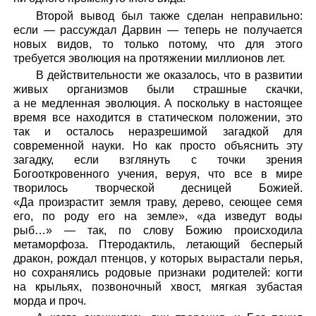
Второй вывод был также сделан неправильно:
если — рассуждал Дарвин — теперь не получается
новых видов, то только потому, что для этого
требуется эволюция на протяжении миллионов лет.
В действительности же оказалось, что в развитии
живых организмов были страшные скачки,
а не медленная эволюция. А поскольку в настоящее
время все находится в статическом положении, это
так и осталось неразрешимой загадкой для
современной науки. Но как просто объяснить эту
загадку, если взглянуть с точки зрения
Богооткровенного учения, веруя, что все в мире
творилось творческой десницей Божией.
«Да произрастит земля траву, дерево, сеющее семя
его, по роду его на земле», «да изведут воды
рыб…» — так, по слову Божию происходила
метаморфоза. Птеродактиль, летающий бесперый
дракон, рождал птенцов, у которых вырастали перья,
но сохранялись родовые признаки родителей: когти
на крыльях, позвоночный хвост, мягкая зубастая
морда и проч.