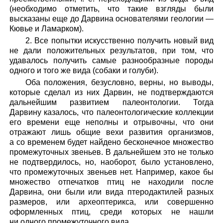
(необходимо отметить, что такие взгляды были
высказаны еще до Дарвина основателями геологии —
Кювье и Ламарком).
2. Все попытки искусственно получить новый вид
не дали положительных результатов, при том, что
удавалось получить самые разнообразные породы
одного и того же вида (собаки и голуби).
Оба положения, безусловно, верны, но выводы,
которые сделал из них Дарвин, не подтверждаются
дальнейшим развитием палеонтологии. Тогда
Дарвину казалось, что палеонтологические коллекции
его времени еще неполны и отрывочны, что они
отражают лишь общие вехи развития организмов,
а со временем будет найдено бесконечное множество
промежуточных звеньев. В дальнейшем это не только
не подтвердилось, но, наоборот, было установлено,
что промежуточных звеньев нет. Например, какое бы
множество отпечатков птиц не находили после
Дарвина, они были или вида птеродактилей разных
размеров, или археоптерикса, или совершенно
оформленных птиц, среди которых не нашли
ни одного промежуточного вида.