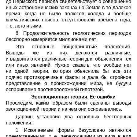
до Пермского периода свидетельствует о совершенно
иных астрономических законах на Земле в то далекое
время, когда не было полюсов холода и вообще
климатических поясов, отсутствовали времена года,
т. е. лето и зима.
8. Продолжительность геологических периодов
бесспорно измеряется миллионами лет.
Это основные общепринятые положения.
Выводы же из них делаются различные,
и выдвигаются различные теории для объяснения тех
или иных явлений. Нужно сказать, что вообще нет
ни одной теории, которая объяснила бы все эти
подчас противоречивые факты и дала бы стройное
представление о происхождении мира, не будучи
оспариваема противоположной гипотезой.
Эволюционная теория. Ее ошибки
Проследим, каким образом были сделаны выводы
эволюционной теории и на чем они основывались.
Дарвин установил два основных бесспорных
положения:
1. Ископаемые формы безусловно являются
преемственными, т. е. переходящими из вида в вид