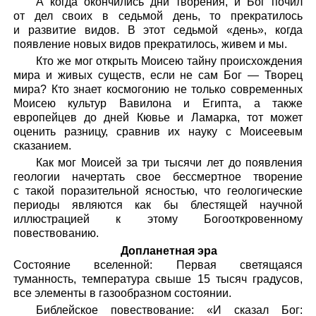
А когда окончились дни творения, и Бог почил
от дел своих в седьмой день, то прекратилось
и развитие видов. В этот седьмой «день», когда
появление новых видов прекратилось, живем и мы.
Кто же мог открыть Моисею тайну происхождения
мира и живых существ, если не сам Бог — Творец
мира? Кто знает космогонию не только современных
Моисею культур Вавилона и Египта, а также
европейцев до дней Кювье и Ламарка, тот может
оценить разницу, сравнив их науку с Моисеевым
сказанием.
Как мог Моисей за три тысячи лет до появления
геологии начертать свое бессмертное творение
с такой поразительной ясностью, что геологические
периоды являются как бы блестящей научной
иллюстрацией к этому Богооткровенному
повествованию.
Допланетная эра
Состояние вселенной: Первая светящаяся
туманность, температура свыше 15 тысяч градусов,
все элементы в газообразном состоянии.
Библейское повествование: «И сказал Бог: