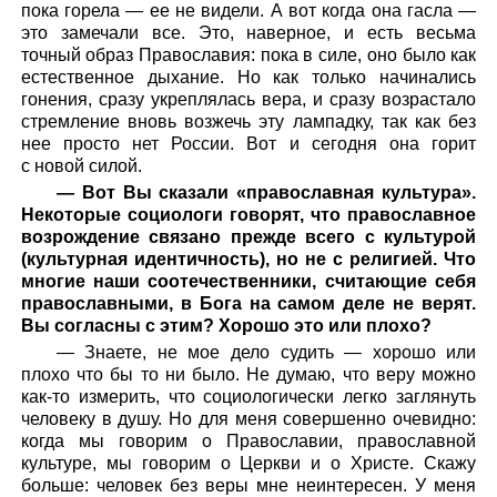
пока горела — ее не видели. А вот когда она гасла —
это замечали все. Это, наверное, и есть весьма
точный образ Православия: пока в силе, оно было как
естественное дыхание. Но как только начинались
гонения, сразу укреплялась вера, и сразу возрастало
стремление вновь возжечь эту лампадку, так как без
нее просто нет России. Вот и сегодня она горит
с новой силой.
— Вот Вы сказали «православная культура».
Некоторые социологи говорят, что православное
возрождение связано прежде всего с культурой
(культурная идентичность), но не с религией. Что
многие наши соотечественники, считающие себя
православными, в Бога на самом деле не верят.
Вы согласны с этим? Хорошо это или плохо?
— Знаете, не мое дело судить — хорошо или
плохо что бы то ни было. Не думаю, что веру можно
как-то измерить, что социологически легко заглянуть
человеку в душу. Но для меня совершенно очевидно:
когда мы говорим о Православии, православной
культуре, мы говорим о Церкви и о Христе. Скажу
больше: человек без веры мне неинтересен. У меня