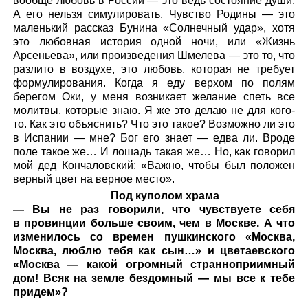
вообще любовь в России — это ведь состояние души.
А его нельзя симулировать. Чувство Родины — это
маленький рассказ Бунина «Солнечный удар», хотя
это любовная история одной ночи, или «Жизнь
Арсеньева», или произведения Шмелева — это то, что
разлито в воздухе, это любовь, которая не требует
формулирования. Когда я еду верхом по полям
берегом Оки, у меня возникает желание спеть все
молитвы, которые знаю. Я же это делаю не для кого-
то. Как это объяснить? Что это такое? Возможно ли это
в Испании — мне? Бог его знает — едва ли. Вроде
поле такое же… И лошадь такая же… Но, как говорил
мой дед Кончаловский: «Важно, чтобы был положен
верный цвет на верное место».
Под куполом храма
— Вы не раз говорили, что чувствуете себя
в провинции больше своим, чем в Москве. А что
изменилось со времен пушкинского «Москва,
Москва, люблю тебя как сын…» и цветаевского
«Москва — какой огромный странноприимный
дом! Всяк на земле бездомный — мы все к тебе
придем»?