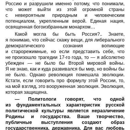
Россию и разрушили именно потому, что понимали,
что может выйти из этой огромной страны
с невероятным природным и человеческим
потенциалом, укрепленным верой. Единая нация,
освященная богоизбранным монархом…
Какой могла бы быть Россия?.. Знаете,
я понимаю, что сейчас скажу вещи, для либерального
демократического сознания вопиющие
и старорежимные, но если представить себе, что
не произошло трагедии 17-го года, то — я абсолютно
убежден — не было бы Второй мировой войны.
Я не знаю, как и куда развивался бы мир, но войны бы
не было. Однако революция помешала эволюции.
Кстати, если говорить про формулу этой России, то,
на мой взгляд, это вооруженная эволюция. Эволюция,
которая защищена.
— Политологи говорят, что одной
из фундаментальных характеристик русской
политической культуры является неразличение
Родины и государства. Ваше творчество,
публичные выступления создают образ
государственника, державника. Для вас любовь