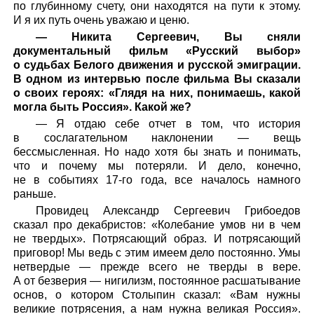
по глубинному счету, они находятся на пути к этому.
И я их путь очень уважаю и ценю.
— Никита Сергеевич, Вы сняли
документальный фильм «Русский выбор»
о судьбах Белого движения и русской эмиграции.
В одном из интервью после фильма Вы сказали
о своих героях: «Глядя на них, понимаешь, какой
могла быть Россия». Какой же?
— Я отдаю себе отчет в том, что история
в сослагательном наклонении — вещь
бессмысленная. Но надо хотя бы знать и понимать,
что и почему мы потеряли. И дело, конечно,
не в событиях 17-го года, все началось намного
раньше.
Провидец Александр Сергеевич Грибоедов
сказал про декабристов: «Колебание умов ни в чем
не твердых». Потрясающий образ. И потрясающий
приговор! Мы ведь с этим имеем дело постоянно. Умы
нетвердые — прежде всего не тверды в вере.
А от безверия — нигилизм, постоянное расшатывание
основ, о котором Столыпин сказал: «Вам нужны
великие потрясения, а нам нужна великая Россия».