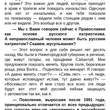
в храме? Это важно для людей, которые приходят
в храм к трапезе или повидать начальство. Одесную
или нет от начальника, и как тебя показали
по телевизору — видели тебя стоящим рядом с ним
или не видели. Это вообще все о другом.
— Мы с Вами говорим сейчас о Православии
как основе русского патриотизма.
А неправославный человек может быть русским
патриотом? Скажем, мусульманин?
— Этот вопрос я для себя решил лет десять
назад. Мы были в Нижегородской губернии, в регионе,
где живут татары, на празднике Сабантуй. Мне
предложили показать мечеть. Кругом поля, березовая
роща, река Волга… Поднялись на минарет. Я говорю:
«А давно мечеть стоит?» — «Семь лет». — «А люди,
которые исповедуют ислам, тут давно живут?» —
«Восемьсот лет». И мне стало все ясно: эти люди
будут вот этот мой русский пейзаж защищать
с автоматом так же, как я.
— Поколение, выросшее после 1991 года,
принципиально отличается от всех предыдущих:
оно гораздо меньше «вкоренено» в российскую