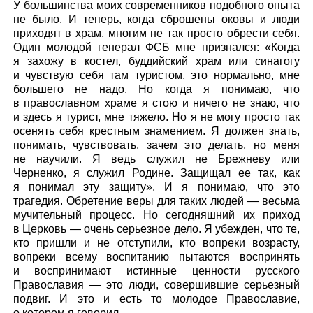
У большинства моих современников подобного опыта
не было. И теперь, когда сброшены оковы и люди
приходят в храм, многим не так просто обрести себя.
Один молодой генерал ФСБ мне признался: «Когда
я захожу в костел, буддийский храм или синагогу
и чувствую себя там туристом, это нормально, мне
большего не надо. Но когда я понимаю, что
в православном храме я стою и ничего не знаю, что
и здесь я турист, мне тяжело. Но я не могу просто так
осенять себя крестным знамением. Я должен знать,
понимать, чувствовать, зачем это делать, но меня
не научили. Я ведь служил не Брежневу или
Черненко, я служил Родине. Защищал ее так, как
я понимал эту защиту». И я понимаю, что это
трагедия. Обретение веры для таких людей — весьма
мучительный процесс. Но сегодняшний их приход
в Церковь — очень серьезное дело. Я убежден, что те,
кто пришли и не отступили, кто вопреки возрасту,
вопреки всему воспитанию пытаются воспринять
и воспринимают истинные ценности русского
Православия — это люди, совершившие серьезный
подвиг. И это и есть то молодое Православие,
о котором я говорил.