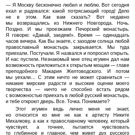
— Я Москву бесконечно любил и люблю. Вот сегодня
ехал и радовался: какой потрясающий город! Дело
не в этом. Как вам сказать? Вот недавно
мы возвращались из Нижнего Новгорода. Ночь.
Поздно. И мы проезжаем Печорский монастырь.
Я говорю: «Давай, заедем!». Время — одинадцать
часов вечера. Как Вы знаете, с заходом солнца любой
православный монастырь закрывается. Мы туда
приехали. Постучали. Я назвался и попросил открыть.
И нас пустили. Незнакомый мне отец игумен дал нам
возможность приложиться к открытым мощам — главе
преподобного Макария Желтоводского. И потом
мы уехали… С этим ничто не может сравниться —
никакие мирские радости и высокие оценки моего
творчества — ничто не способно встать рядом
с возможностью приехать в любой русский монастырь,
и тебе откроют дверь. Все. Точка. Понимаете?
Этот игумен ведь лично меня не знает,
но относится ко мне не как к артисту Никите
Михалкову, а как к православному человеку, который
чувствует, а точнее, пытается чувствовать
то глубинное и главное, чем живет дух русского