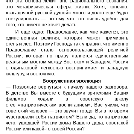
что эта основа лежит вне рационального сознания;
это метафизическая сфера жизни. Хотя, конечно,
«загадочной русской душой» много и долго еще будут
спекулировать — потому что это очень удобно для
того, кто ничего не хочет делать.
И еще одно: Православие, как мне кажется, это
единственная религия, которая может примирить
степь и лес. Поэтому Господь так управил, что именно
Православие стало основополагающей религией
России, которая по праву является единственным
реальным мостом между Востоком и Западом. Россия
с одинаковой легкостью воспринимает и западную
культуру, и восточную.
Вооруженная эволюция
— Позвольте вернуться к началу нашего разговора.
В детстве Вы вместе с будущими зрителями Ваших
фильмов ходили в советскую школу
с ее «патриотическим воспитанием», Вас учили, что
советский человек — это звучит гордо. Вы в то время
чувствовали себя патриотом? Если да, то патриотом
чего: ушедшей России дома Вашего деда, советской
России или какой-то своей России?