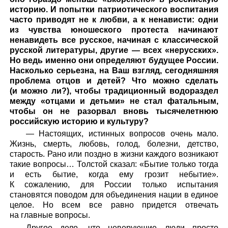
историю. И попытки патриотического воспитания
часто приводят не к любви, а к ненависти: одни
из чувства юношеского протеста начинают
ненавидеть все русское, начиная с классической
русской литературы, другие — всех «нерусских».
Но ведь именно они определяют будущее России.
Насколько серьезна, на Ваш взгляд, сегодняшняя
проблема отцов и детей? Что можно сделать
(и можно ли?), чтобы традиционный водораздел
между «отцами и детьми» не стал фатальным,
чтобы он не разорвал вновь тысячелетнюю
российскую историю и культуру?
— Настоящих, истинных вопросов очень мало.
Жизнь, смерть, любовь, голод, болезни, детство,
старость. Рано или поздно в жизни каждого возникают
такие вопросы… Толстой сказал: «Бытие только тогда
и есть бытие, когда ему грозит небытие».
К сожалению, для России только испытания
становятся поводом для объединения нации в единое
целое. Но всем все равно придется отвечать
на главные вопросы.
Другое дело, что неверующие люди просто