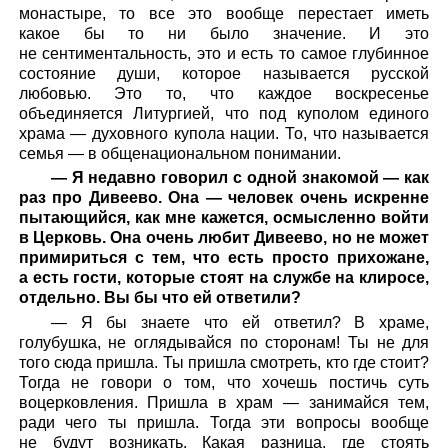
монастыре, то все это вообще перестает иметь
какое бы то ни было значение. И это
не сентиментальность, это и есть то самое глубинное
состояние души, которое называется русской
любовью. Это то, что каждое воскресенье
объединяется Литургией, что под куполом единого
храма — духовного купола нации. То, что называется
семья — в общенациональном понимании.
— Я недавно говорил с одной знакомой — как
раз про Дивеево. Она — человек очень искренне
пытающийся, как мне кажется, осмысленно войти
в Церковь. Она очень любит Дивеево, но не может
примириться с тем, что есть просто прихожане,
а есть гости, которые стоят на службе на клиросе,
отдельно. Вы бы что ей ответили?
— Я бы знаете что ей ответил? В храме,
голубушка, не оглядывайся по сторонам! Ты не для
того сюда пришла. Ты пришла смотреть, кто где стоит?
Тогда не говори о том, что хочешь постичь суть
воцерковления. Пришла в храм — занимайся тем,
ради чего ты пришла. Тогда эти вопросы вообще
не будут возникать. Какая разница, где стоять