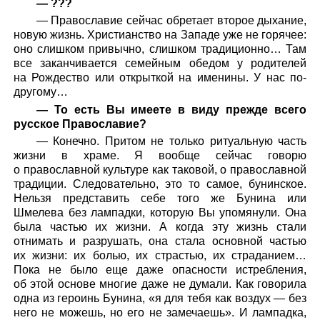
— ???
— Православие сейчас обретает второе дыхание,
новую жизнь. Христианство на Западе уже не горячее:
оно слишком привычно, слишком традиционно… Там
все заканчивается семейным обедом у родителей
на Рождество или открыткой на именины. У нас по-
другому…
— То есть Вы имеете в виду прежде всего
русское Православие?
— Конечно. Притом не только ритуальную часть
жизни в храме. Я вообще сейчас говорю
о православной культуре как таковой, о православной
традиции. Следовательно, это то самое, бунинское.
Нельзя представить себе того же Бунина или
Шмелева без лампадки, которую Вы упомянули. Она
была частью их жизни. А когда эту жизнь стали
отнимать и разрушать, она стала основной частью
их жизни: их болью, их страстью, их страданием…
Пока не было еще даже опасности истребления,
об этой основе многие даже не думали. Как говорила
одна из героинь Бунина, «я для тебя как воздух — без
него не можешь, но его не замечаешь». И лампадка,