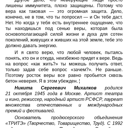
лишены иммунитета, плохо защищены. Потому что
вера как таковая — это огромная защита. Дело,
конечно, не в том, что ты попросил — и Он тебе даст.
Нет. Но когда у тебя есть внутреннее ощущение, что
ты находишься под сенью веры, которая была
основополагающей силой жизни и духа для сотен
поколений, живущих и живших на этой земле, тебе это
должно давать энергию.
И я свято верю, что любой человек, пытаясь
понять, кто он и откуда, неизбежно придет к вере. Ведь
на вопрос «как жить?» ты можешь получить ответ,
только задав себе вопрос «зачем?». Не раньше.
Поэтому росток веры все равно пробьется сквозь
бетон неверия. Я в этом убежден. ¦
Никита Сергеевич Михалков
родился
21 октября 1945 года в Москве. Артист театра
и кино, режиссер, народный артист РСФСР, лауреат
множества отечественных и международных
премий и фестивалей.
Основатель продюсерского объединения
«ТРИТЭ» (Творчество, Товарищество, Труд). С 1992