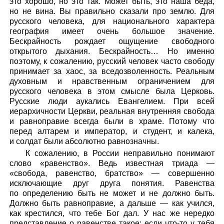
это хорошо, но это так. Может быть, это наша беда,
но не вина. Вы правильно сказали про землю. Для
русского человека, для национального характера
география имеет очень большое значение.
Бескрайность рождает ощущение свободного
открытого дыхания. Бескрайность… Но именно
поэтому, к сожалению, русский человек часто свободу
принимает за хаос, за вседозволенность. Реальным
духовным и нравственным ограничением для
русского человека в этом смысле была Церковь.
Русские люди аукались Евангелием. При всей
иерархичности Церкви, реальная внутренняя свобода
и равноправие всегда были в храме. Потому что
перед алтарем и император, и студент, и калека,
и солдат были абсолютно равнозначны.
К сожалению, в России неправильно понимают
слово «равенство». Ведь известная триада —
«свобода, равенство, братство» — совершенно
исключающие друг друга понятия. Равенства
по определению быть не может и не должно быть.
Должно быть равноправие, а дальше — как учился,
как крестился, что тебе Бог дал. У нас же нередко
представление о равенстве такое: если что-то у тебя