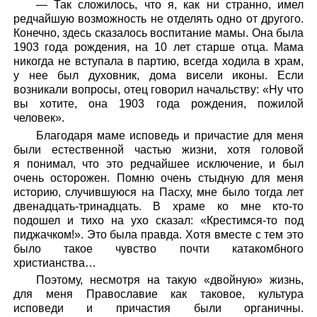
— Так сложилось, что я, как ни странно, имел
редчайшую возможность не отделять одно от другого.
Конечно, здесь сказалось воспитание мамы. Она была
1903 года рождения, на 10 лет старше отца. Мама
никогда не вступала в партию, всегда ходила в храм,
у нее был духовник, дома висели иконы. Если
возникали вопросы, отец говорил начальству: «Ну что
вы хотите, она 1903 года рождения, пожилой
человек».
Благодаря маме исповедь и причастие для меня
были естественной частью жизни, хотя головой
я понимал, что это редчайшее исключение, и был
очень осторожен. Помню очень стыдную для меня
историю, случившуюся на Пасху, мне было тогда лет
двенадцать-тринадцать. В храме ко мне кто-то
подошел и тихо на ухо сказал: «Крестимся-то под
пиджачком!». Это была правда. Хотя вместе с тем это
было такое чувство почти катакомбного
христианства…
Поэтому, несмотря на такую «двойную» жизнь,
для меня Православие как таковое, культура
исповеди и причастия были органичны.