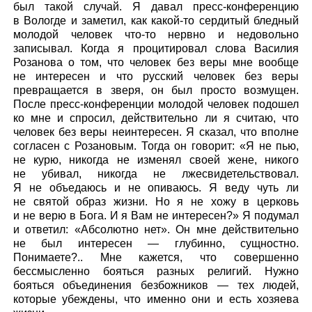
был такой случай. Я давал пресс-конференцию
в Вологде и заметил, как какой-то сердитый бледный
молодой человек что-то нервно и недовольно
записывал. Когда я процитировал слова Василия
Розанова о том, что человек без веры мне вообще
не интересен и что русский человек без веры
превращается в зверя, он был просто возмущен.
После пресс-конференции молодой человек подошел
ко мне и спросил, действительно ли я считаю, что
человек без веры неинтересен. Я сказал, что вполне
согласен с Розановым. Тогда он говорит: «Я не пью,
не курю, никогда не изменял своей жене, никого
не убивал, никогда не лжесвидетельствовал.
Я не объедаюсь и не опиваюсь. Я веду чуть ли
не святой образ жизни. Но я не хожу в церковь
и не верю в Бога. И я Вам не интересен?» Я подумал
и ответил: «Абсолютно нет». Он мне действительно
не был интересен — глубинно, сущностно.
Понимаете?.. Мне кажется, что совершенно
бессмысленно бояться разных религий. Нужно
бояться объединения безбожников — тех людей,
которые убеждены, что именно они и есть хозяева