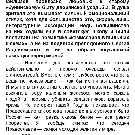
фильмов пронизано любовью к старому
«бунинскому» быту дворянской усадьбы. В душе
зрителя это вызывает сильный эмоциональный
отклик, хотя для большинства это, скорее, лишь
литературные ассоциации. Ведь большинство
из них ходили еще в советскую школу и были
воспитаны на романтике «комиссаров в пыльных
шлемах», а не на подвигах преподобного Сергия
Радонежского и не на образе неугасимой
лампадки перед иконой…
— Наверное, для большинства этот отклик
действительно в первую очередь связан
с литературой. Вместе с тем я глубоко верю, что есть
вещи не исчезающие — как бы их ни вытравляли.
И мы не в силах этим с легкостью управлять. Можно
выжигать веру каленым железом, можно сажать
людей в тюрьмы, убивать священников, взрывать
храмы. Но история нашей Родины показывает, что
Православие как основа нравственных устоев и быта
России — как травка сквозь бетон — все равно
прорастет. Я вообще считаю, что сегодня
Православие — самая молодая религия в мире.