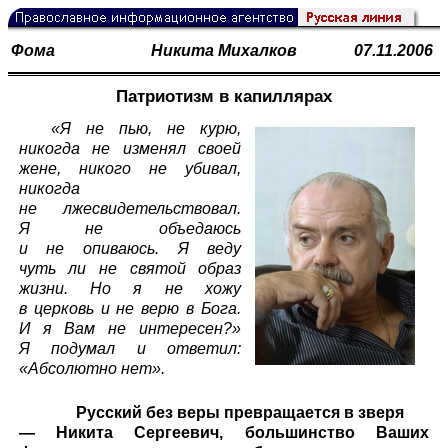
Фома
Никита Михалков
07.11.2006
Патриотизм в капиллярах
«Я не пью, не курю,
никогда не изменял своей
жене, никого не убивал,
никогда
не лжесвидетельствовал.
Я не объедаюсь
и не опиваюсь. Я веду
чуть ли не святой образ
жизни. Но я не хожу
в церковь и не верю в Бога.
И я Вам не интересен?»
Я подумал и ответил:
«Абсолютно нет».
Русский без веры превращается в зверя
— Никита Сергеевич, большинство Ваших