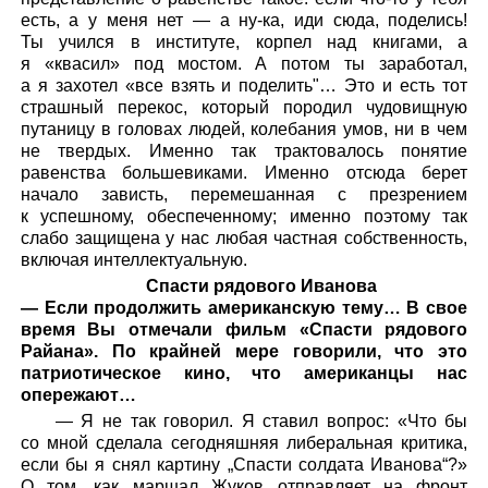
есть, а у меня нет — а ну-ка, иди сюда, поделись!
Ты учился в институте, корпел над книгами, а
я «квасил» под мостом. А потом ты заработал,
а я захотел «все взять и поделить"… Это и есть тот
страшный перекос, который породил чудовищную
путаницу в головах людей, колебания умов, ни в чем
не твердых. Именно так трактовалось понятие
равенства большевиками. Именно отсюда берет
начало зависть, перемешанная с презрением
к успешному, обеспеченному; именно поэтому так
слабо защищена у нас любая частная собственность,
включая интеллектуальную.
Спасти рядового Иванова
— Если продолжить американскую тему… В свое
время Вы отмечали фильм «Спасти рядового
Райана». По крайней мере говорили, что это
патриотическое кино, что американцы нас
опережают…
— Я не так говорил. Я ставил вопрос: «Что бы
со мной сделала сегодняшняя либеральная критика,
если бы я снял картину „Спасти солдата Иванова“?»
О том, как маршал Жуков отправляет на фронт