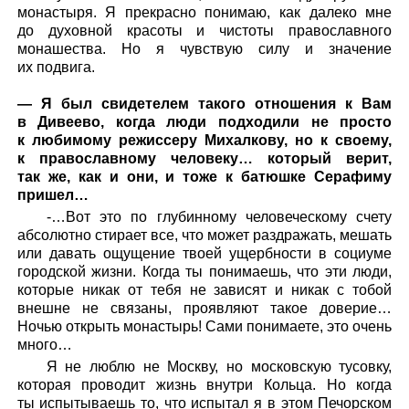
монастыря. Я прекрасно понимаю, как далеко мне
до духовной красоты и чистоты православного
монашества. Но я чувствую силу и значение
их подвига.
— Я был свидетелем такого отношения к Вам
в Дивеево, когда люди подходили не просто
к любимому режиссеру Михалкову, но к своему,
к православному человеку… который верит,
так же, как и они, и тоже к батюшке Серафиму
пришел…
-…Вот это по глубинному человеческому счету
абсолютно стирает все, что может раздражать, мешать
или давать ощущение твоей ущербности в социуме
городской жизни. Когда ты понимаешь, что эти люди,
которые никак от тебя не зависят и никак с тобой
внешне не связаны, проявляют такое доверие…
Ночью открыть монастырь! Сами понимаете, это очень
много…
Я не люблю не Москву, но московскую тусовку,
которая проводит жизнь внутри Кольца. Но когда
ты испытываешь то, что испытал я в этом Печорском