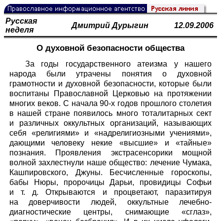
Русская
Дмитрий Дурыгин
12.09.2006
неделя
О духовной безопасности общества
За годы государственного атеизма у нашего
народа были утрачены понятия о духовной
грамотности и духовной безопасности, которые были
воспитаны Православной Церковью на протяжении
многих веков. С начала 90-х годов прошлого столетия
в нашей стране появилось много тоталитарных сект
и различных оккультных организаций, называющих
себя «религиями» и «надрелигиозными учениями»,
дающими человеку некие «высшие» и «тайные»
познания. Проявления экстрасенсорики мощной
волной захлестнули наше общество: лечение Чумака,
Кашпировского, Джуны. Бесчисленные гороскопы,
бабы Нюры, пророчицы Дарьи, провидицы Софьи
и т. д. Открываются и процветают, паразитируя
на доверчивости людей, оккультные лечебно-
диагностические центры, снимающие «сглаз»,