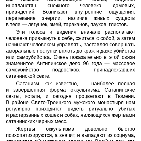
инопланетян, снежного человека, домовых,
привидений. Возникают внутренние ощущения:
перетекание энергии, наличие живых существ
в теле — лягушек, змей, тараканов, пауков, глистов.
Эти голоса и видения вначале располагают
человека привыкнуть к себе, сжиться с собой, а затем
начинают человеком управлять, заставляя совершать
аморальные поступки вплоть до краж и даже убийства
или самоубийства. Очень показательно в этой связи
знаменитое Антипинское дело 96 года — массовое
самоубийство подростков, принадлежавших
сатанинской секте.
Сатанизм, как известно, — наиболее полная
и завершенная форма оккультизма. Сатанинские
секты, кстати, и сегодня процветают в Тюмени.
В районе Свято-Троицкого мужского монастыря нам
регулярно приходится видеть ритуально убитых
и растерзанных кошек и собак, являющихся жертвами
сатанинских черных месс.
Жертвы оккультизма довольно быстро
психопатизируются, а значит, и выпадают из социума,