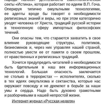
секты «Истина», которая работает по идеям В.П. Гоча.
Оперируя типично оккультными технологиями,
ее адепты вроде бы говорят о необходимости
религиозных знаний и веры, но при этом категорично
уводят человека от Христа, традиций русской истории
в техногенную сферу импортных философских
течений.
Они опасны тем, что стараются захватить в свое
влияние руководящие структуры, политиков,
бизнесменов и, через них управляя нашей страной,
полностью увести ее от памяти о своем прошлом,
от нравственных и религиозных традиций.
Хочется предупредить читателей о необходимости
быть бдительным в наш век информационных
технологий. Большая опасность заключается
не столько в террористах — исполнителях, сколько
в тех идеях оккультизма и сектанства, которые нас
окружают повсюду и не дремлют в борьбе за наши
умы и сердца. Надо быть духовно грамотными
и разборчивыми в нашей непростой жизни.
Интернет-журнал «Русская неделя»