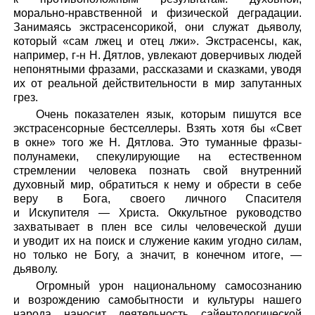
морально-нравственной и физической деградации.
Занимаясь экстрасенсорикой, они служат дьяволу,
который «сам лжец и отец лжи». Экстрасенсы, как,
например, г-н Н. Дятлов, увлекают доверчивых людей
непонятными фразами, рассказами и сказками, уводя
их от реальной действительности в мир запутанных
грез.
Очень показателен язык, которым пишутся все
экстрасенсорные бестселлеры. Взять хотя бы «Свет
в окне» того же Н. Дятлова. Это туманные фразы-
полунамеки, спекулирующие на естественном
стремлении человека познать свой внутренний
духовный мир, обратиться к нему и обрести в себе
веру в Бога, своего личного Спасителя
и Искупителя — Христа. Оккультное руководство
захватывает в плен все силы человеческой души
и уводит их на поиск и служение каким угодно силам,
но только не Богу, а значит, в конечном итоге, —
дьяволу.
Огромный урон национальному самосознанию
и возрождению самобытности и культуры нашего
народа наносит деятельность сайентологической