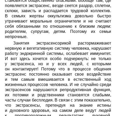
становятся общественно опасными. Вообще там, где
появляется экстрасенс, везде сеется раздор, сплетни,
склоки, зависть и распадается трудовой коллектив.
В семьях жертвы оккультизма довольно быстро
утрачивают моральные ограничители и не считают
себя обязанными по отношению к близким людям:
родителям, супругам, детям. Поэтому их семьи
непрочные.
Занятия экстрасенсорикой растормаживают
нервную и вегетативную систему человека, нарушают
работу эндокринной системы, ослабевает иммунитет.
И вот здесь хочется особо подчеркнуть: не только
у экстрасенса, но и у всех людей, с которыми
он контактирует! Потому что в процессе общения
экстрасенс постоянно оказывает свое воздействие
и тем самым вмешивается в естественный ход
жизненных процессов человека. И не случайно среди
экстрасенсов нарушаются репродуктивная функция,
их потомки и родственники становятся слабыми,
часты случаи бесплодия. В связи с этим показательно,
что экстрасенсы, претендуя на знание истины
и духовного здоровья, на самом деле ведут людей
к противоположным результатам: духовной,