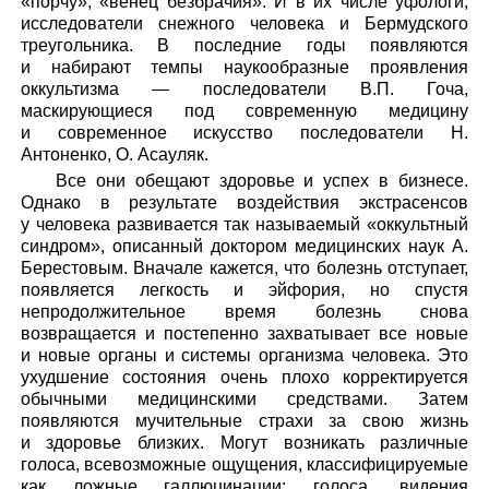
«порчу», «венец безбрачия». И в их числе уфологи,
исследователи снежного человека и Бермудского
треугольника. В последние годы появляются
и набирают темпы наукообразные проявления
оккультизма — последователи В.П. Гоча,
маскирующиеся под современную медицину
и современное искусство последователи Н.
Антоненко, О. Асауляк.
Все они обещают здоровье и успех в бизнесе.
Однако в результате воздействия экстрасенсов
у человека развивается так называемый «оккультный
синдром», описанный доктором медицинских наук А.
Берестовым. Вначале кажется, что болезнь отступает,
появляется легкость и эйфория, но спустя
непродолжительное время болезнь снова
возвращается и постепенно захватывает все новые
и новые органы и системы организма человека. Это
ухудшение состояния очень плохо корректируется
обычными медицинскими средствами. Затем
появляются мучительные страхи за свою жизнь
и здоровье близких. Могут возникать различные
голоса, всевозможные ощущения, классифицируемые
как ложные галлюцинации: голоса, видения