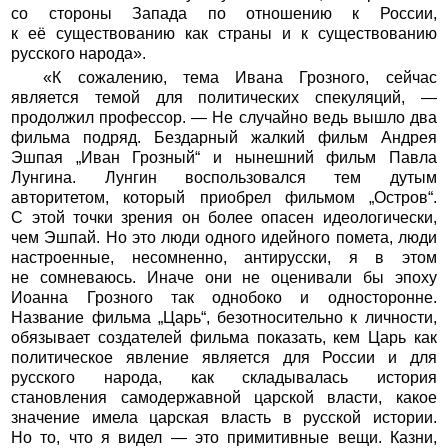
со стороны Запада по отношению к России,
к её существованию как страны и к существованию
русского народа».
«К сожалению, тема Ивана Грозного, сейчас
является темой для политических спекуляций, —
продолжил профессор. — Не случайно ведь вышло два
фильма подряд. Бездарный жалкий фильм Андрея
Эшпая „Иван Грозный“ и нынешний фильм Павла
Лунгина. Лунгин воспользовался тем дутым
авторитетом, который приобрел фильмом „Остров“.
С этой точки зрения он более опасен идеологически,
чем Эшпай. Но это люди одного идейного помета, люди
настроенные, несомненно, антирусски, я в этом
не сомневаюсь. Иначе они не оценивали бы эпоху
Иоанна Грозного так однобоко и односторонне.
Название фильма „Царь“, безотносительно к личности,
обязывает создателей фильма показать, кем Царь как
политическое явление является для России и для
русского народа, как складывалась история
становления самодержавной царской власти, какое
значение имела царская власть в русской истории.
Но то, что я видел — это примитивные вещи. Казни,