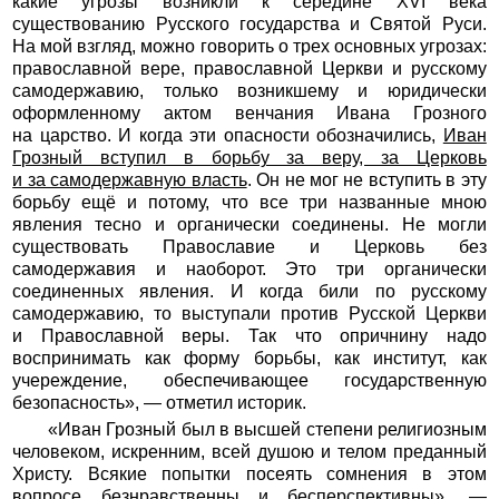
какие угрозы возникли к середине ХVI века
существованию Русского государства и Святой Руси.
На мой взгляд, можно говорить о трех основных угрозах:
православной вере, православной Церкви и русскому
самодержавию, только возникшему и юридически
оформленному актом венчания Ивана Грозного
на царство. И когда эти опасности обозначились,
Иван
Грозный вступил в борьбу за веру, за Церковь
и за самодержавную власть
. Он не мог не вступить в эту
борьбу ещё и потому, что все три названные мною
явления тесно и органически соединены. Не могли
существовать Православие и Церковь без
самодержавия и наоборот. Это три органически
соединенных явления. И когда били по русскому
самодержавию, то выступали против Русской Церкви
и Православной веры. Так что опричнину надо
воспринимать как форму борьбы, как институт, как
учереждение, обеспечивающее государственную
безопасность», — отметил историк.
«Иван Грозный был в высшей степени религиозным
человеком, искренним, всей душою и телом преданный
Христу. Всякие попытки посеять сомнения в этом
вопросе безнравственны и бесперспективны», —