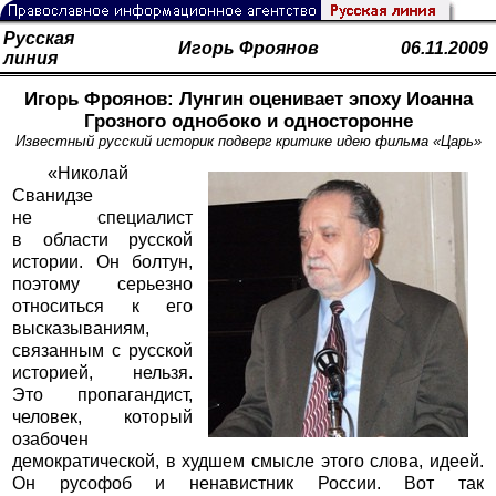
Русская
Игорь Фроянов
06.11.2009
линия
Игорь Фроянов: Лунгин оценивает эпоху Иоанна
Грозного однобоко и односторонне
Известный русский историк подверг критике идею фильма «Царь»
«Николай
Сванидзе
не специалист
в области русской
истории. Он болтун,
поэтому серьезно
относиться к его
высказываниям,
связанным с русской
историей, нельзя.
Это пропагандист,
человек, который
озабочен
демократической, в худшем смысле этого слова, идеей.
Он русофоб и ненавистник России. Вот так