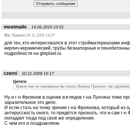
mostmailo
14.06.2010 10:51
Re:
Сокол
09.11.2009 19:27
для тех, кто интересовался в этот стройматериалами и
кирпич керамический, трубы безнапорные и пенобетонны
подробности на gbiplast.ru
czerni
10.11.2009 15:17
Цитата:
Иначе они не оценивали бы эпоху Иоанна Грозного так однобок
Ну и г-н Фроянов в оценке взглядов г-на Лунгина тоже п
заразительное это дело.
И если стать на точку зрения г-на Фроянова, который из 
антирусскость оного, то придётся признать, что и сам г-
попадает тогда под своё же определение.
С чем его и поздравляем.