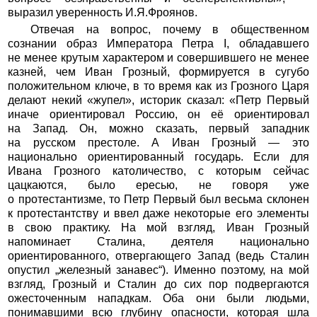
выразил уверенность И.Я.Фроянов.
Отвечая на вопрос, почему в общественном
сознании образ Императора Петра I, обладавшего
не менее крутым характером и совершившего не менее
казней, чем Иван Грозный, формируется в сугубо
положительном ключе, в то время как из Грозного Царя
делают некий «жупел», историк сказал: «Петр Первый
иначе ориентировал Россию, он её ориентировал
на Запад. Он, можно сказать, первый западник
на русском престоле. А Иван Грозный — это
национально ориентированный государь. Если для
Ивана Грозного католичество, с которым сейчас
цацкаются, было ересью, не говоря уже
о протестантизме, то Петр Первый был весьма склонен
к протестантству и ввел даже некоторые его элементы
в свою практику. На мой взгляд, Иван Грозный
напоминает Сталина, деятеля национально
ориентированного, отвергающего Запад (ведь Сталин
опустил „железный занавес“). Именно поэтому, на мой
взгляд, Грозный и Сталин до сих пор подвергаются
ожесточенным нападкам. Оба они были людьми,
понимавшими всю глубину опасности, которая шла