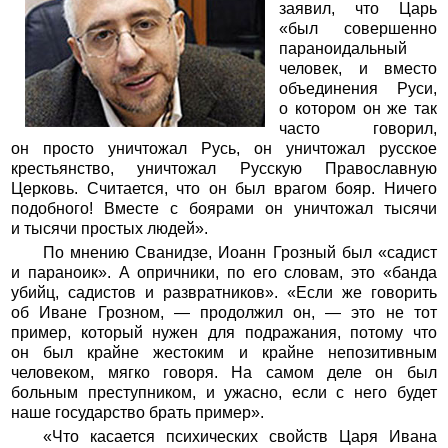
заявил, что Царь
«был совершенно
параноидальный
человек, и вместо
объединения Руси,
о котором он же так
часто говорил,
он просто уничтожал Русь, он уничтожал русское
крестьянство, уничтожал Русскую Православную
Церковь. Считается, что он был врагом бояр. Ничего
подобного! Вместе с боярами он уничтожал тысячи
и тысячи простых людей».
По мнению Сванидзе, Иоанн Грозный был «садист
и параноик». А опричники, по его словам, это «банда
убийц, садистов и развратников». «Если же говорить
об Иване Грозном, — продолжил он, — это не тот
пример, который нужен для подражания, потому что
он был крайне жестоким и крайне непозитивным
человеком, мягко говоря. На самом деле он был
больным преступником, и ужасно, если с него будет
наше государство брать пример».
«Что касается психических свойств Царя Ивана