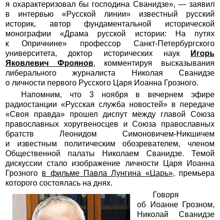
я охарактеризовал бы господина Сванидзе», — заявил
в интервью «Русской линии» известный русский
историк, автор фундаментальной исторической
монографии «Драма русской истории: На путях
к Опричнине» профессор Санкт-Петербургского
университета, доктор исторических наук
Игорь
Яковлевич Фроянов
, комментируя высказывания
либерального журналиста Николая Сванидзе
о личности первого Русского Царя Иоанна Грозного.
Напомним, что 3 ноября в вечернем эфире
радиостанции «Русская служба новостей» в передаче
«Своя правда» прошел диспут между главой Союза
православных хоругвеносцев и Союза православных
братств Леонидом Симоновичем-Никшичем
и известным политическим обозревателем, членом
Общественной палаты Николаем Сванидзе. Темой
дискуссии стало изображение личности Царя Иоанна
Грозного
в фильме Павла Лунгина «Царь»,
премьера
которого состоялась на днях.
Говоря
об Иоанне Грозном,
Николай Сванидзе