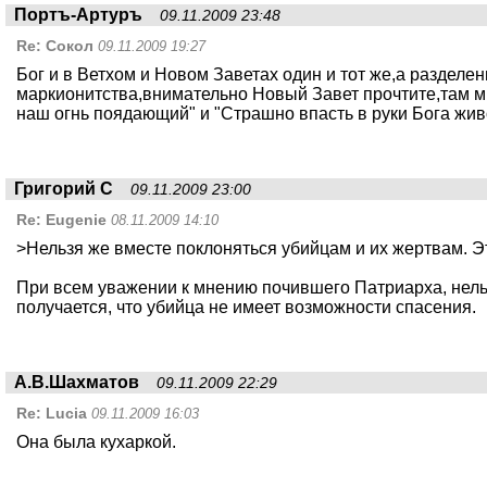
Портъ-Артуръ
09.11.2009 23:48
Re:
Сокол
09.11.2009 19:27
Бог и в Ветхом и Новом Заветах один и тот же,а разделен
маркионитства,внимательно Новый Завет прочтите,там мн
наш огнь поядающий" и "Страшно впасть в руки Бога живо
Григорий С
09.11.2009 23:00
Re:
Eugenie
08.11.2009 14:10
>Нельзя же вместе поклоняться убийцам и их жертвам. Э
При всем уважении к мнению почившего Патриарха, нельз
получается, что убийца не имеет возможности спасения.
А.В.Шахматов
09.11.2009 22:29
Re:
Lucia
09.11.2009 16:03
Она была кухаркой.