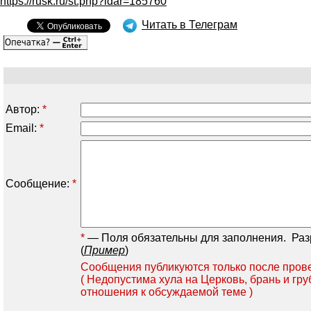
https://rusk.ru/st.php?idar=185760
Читать в Телеграм
Автор:
*
Email:
*
Сообщение:
*
*
— Поля обязательны для заполнения.
Разре
(
Пример
)
Сообщения публикуются только после прове
( Недопустима хула на Церковь, брань и гру
отношения к обсуждаемой теме )