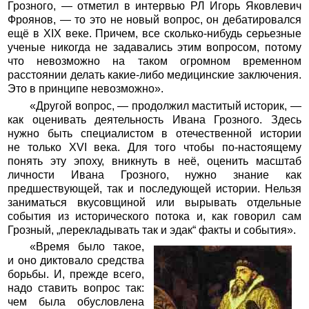
Грозного, — отметил в интервью РЛ Игорь Яковлевич
Фроянов, — то это не новый вопрос, он дебатировался
ещё в ХIХ веке. Причем, все сколько-нибудь серьезные
ученые никогда не задавались этим вопросом, потому
что невозможно на таком огромном временном
расстоянии делать какие-либо медицинские заключения.
Это в принципе невозможно».
«Другой вопрос, — продолжил маститый историк, —
как оценивать деятельность Ивана Грозного. Здесь
нужно быть специалистом в отечественной истории
не только ХVI века. Для того чтобы по-настоящему
понять эту эпоху, вникнуть в неё, оценить масштаб
личности Ивана Грозного, нужно знание как
предшествующей, так и последующей истории. Нельзя
заниматься вкусовщиной или вырывать отдельные
события из исторического потока и, как говорил сам
Грозный, „перекладывать так и эдак“ факты и события».
«Время было такое,
и оно диктовало средства
борьбы. И, прежде всего,
надо ставить вопрос так:
чем была обусловлена