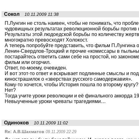
Сокол
10.11.2009 11:38
П.Лунгин не столь наивен, чтобы не понимать, что пробле
чудовищных результатах революционной борьбы против 
Результаты этой людоедской борьбы по количеству жертв
многократно превосходят Холокост.
А теперь попробуйте представить, что фильм П.Лунгина 
Ленин-Свердлов-Троцкий и прочие «комиссары в пыльны
постарайтесь ответить сами себе на простой, но законом
фильм или огорчил.
Ответ, по-моему, очевиден.
И вот этот-то ответ и вскрывает подлинные смыслы и п
кинострашилок о «зверствах русского самодержавия».
Кому-то хочется, чтобы История пошла по второму кругу?
Нет?
Тогда учите уроки революции и её финального аккорда 19
Невыученные уроки чреваты трагедиями…
Одиноков
10.11.2009 11:02
Re:
А.В.Шахматов
09.11.2009 22:29