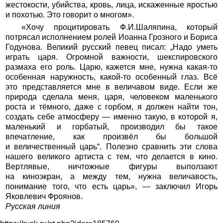
жестокости, убийства, кровь, лица, искаженные яростью
и похотью. Это говорит о многом».
«Хочу процитировать Ф.И.Шаляпина, который
потрясал исполнением ролей Иоанна Грозного и Бориса
Годунова. Великий русский певец писал: „Надо уметь
играть царя. Огромной важности, шекспировского
размаха его роль. Царю, кажется мне, нужна какая-то
особенная наружность, какой-то особенный глаз. Всё
это представляется мне в величавом виде. Если же
природа сделала меня, царя, человеком маленького
роста и тёмного, даже с горбом, я должен найти тон,
создать себе атмосферу — именно такую, в которой я,
маленький и горбатый, производил бы такое
впечатление, как произвёл бы большой
и величественный царь“. Полезно сравнить эти слова
нашего великого артиста с тем, что делается в кино.
Вертлявые, ничтожные фигуры выползают
на киноэкран, а между тем, нужна величавость,
понимание того, что есть царь», — заключил Игорь
Яковлевич Фроянов.
Русская линия